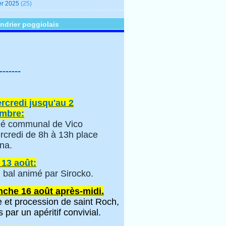
er 2025
(25)
ndrier poggiolais
-------
rcredi jusqu'au 2
mbre:
é communal de Vico
rcredi de 8h à 13h place
na.
 13 août:
 bal animé par Sirocko.
che 16 août après-midi.
 et procession de saint Roch,
s par un apéritif convivial.