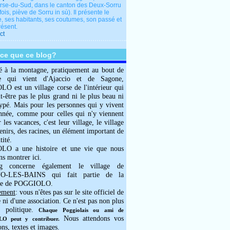
rse-du-Sud, dans le canton des Deux-Sorru
fois, piève de Sorru in sù). Il présente le
e, ses habitants, ses coutumes, son passé et
résent.
ct
-ce que ce blog?
é à la montagne, pratiquement au bout de
e qui vient d'Ajaccio et de Sagone,
 est un village corse de l'intérieur qui
ut-être pas le plus grand ni le plus beau ni
typé. Mais pour les personnes qui y vivent
année, comme pour celles qui n'y viennent
 les vacances, c'est leur village, le village
enirs, des racines, un élément important de
tité.
O a une histoire et une vie que nous
ns montrer ici.
g concerne également le village de
-LES-BAINS qui fait partie de la
e de POGGIOLO.
ement
: vous n'êtes pas sur le site officiel de
e ni d'une association. Ce n'est pas non plus
 politique.
Chaque Poggiolais ou ami de
Nous attendons vos
 peut y contribuer.
ons, textes et images.