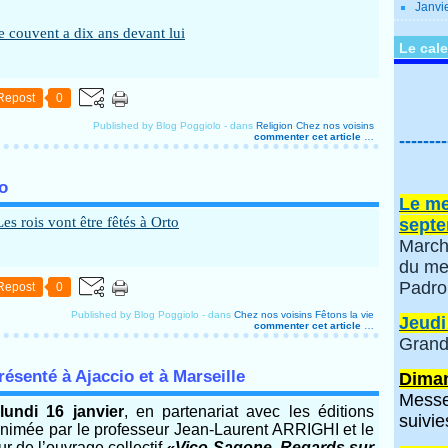
Janvi
Le cale
Repost
0
Published by Blog Poggiolo
-
dans
Religion
Chez nos voisins
commenter cet article
…
--------
to
Le me
septe
March
du me
Padro
Repost
0
Published by Blog Poggiolo
-
dans
Chez nos voisins
Fêtons la vie
Jeudi
commenter cet article
…
Grand
résenté à Ajaccio et à Marseille
Diman
Messe
lundi 16 janvier
, en partenariat avec les éditions
suivie
imée par le professeur Jean-Laurent ARRIGHI et le
 de l’ouvrage collectif
«Vico-Sagone. Regards sur