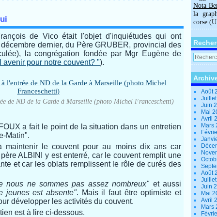
Nota Be
la grap
ui
corse (
ançois de Vico était l'objet d'inquiétudes qui ont
Recher
n décembre dernier, du Père GRUBER, provincial des
ulée), la congrégation fondée par Mgr Eugène de
 avenir pour notre couvent? "
).
Archiv
Août 
Juille
ée de ND de la Garde à Marseille (photo Michel Franceschetti)
Juin 
Mai 
Avril
Mars
X a fait le point de la situation dans un entretien
Févri
e-Matin".
Janvi
à maintenir le couvent pour au moins dix ans car
Déce
Nove
e père ALBINI y est enterré, car le couvent remplit une
Octob
ante et car les oblats remplissent le rôle de curés des
Sept
Août 
Juille
t que nous ne sommes pas assez nombreux"
et aussi
Juin 
e jeunes est absente"
. Mais il faut être optimiste et
Mai 
Avril
our développer les activités du couvent.
Mars
ien est à lire ci-dessous.
Févri