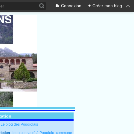
Connexion
+
Créer mon blog
tation
: Le blog des Poggiolais
iption
: blog consacré à Poggiolo, commune