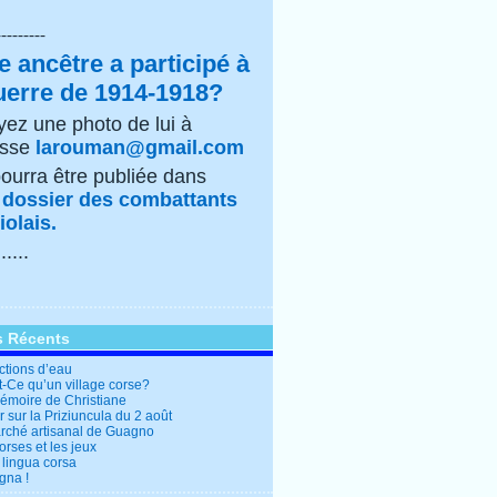
---------
e ancêtre a participé à
uerre de 1914-1918?
ez une photo de lui à
esse
larouman@gmail.com
pourra être publiée dans
e
dossier des combattants
olais.
......
s Récents
ctions d’eau
t-Ce qu’un village corse?
mémoire de Christiane
 sur la Priziuncula du 2 août
rché artisanal de Guagno
rses et les jeux
 lingua corsa
gna !