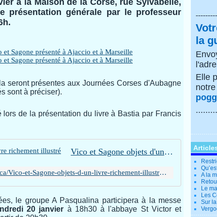
vier à la Maison de la Corse, rue Sylvabelle,
une présentation générale par le professeur
--------
6h.
Votr
la g
Envoy
l'adr
Elle 
zola seront présentes aux Journées Corses d'Aubagne
notr
s sont à préciser).
poggi
........
 lors de la présentation du livre à Bastia par Francis
Article
Vico et Sagone objets d'un livre richement illustré
Restri
Qu’es
http://www.corsenetinfos.corsica/Vico-et-Sagone-objets-d-un-livre-richement-illustre_a23863.html
A la 
Retour
Le ma
Les Co
nées, le groupe A Pasqualina participera à la messe
Sur la
dredi 20 janvier
à 18h30 à l'abbaye St Victor et
Vergo