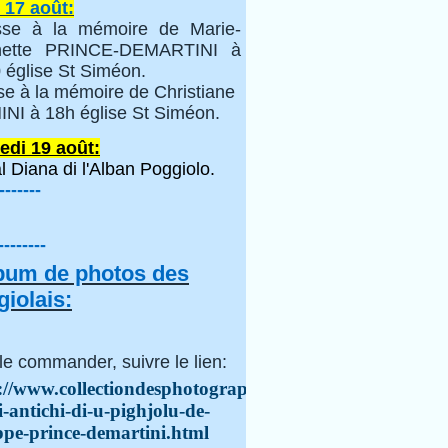
 17 août:
se à la mémoire de Marie-
inette PRINCE-DEMARTINI à
 église St Siméon.
se à la mémoire de Christiane
NI à 18h église St Siméon.
edi 19 août:
l Diana di l'Alban Poggiolo.
-------
--------
lbum de photos des
iolais:
le commander, suivre le lien:
://www.collectiondesphotographes.com/i-
i-antichi-di-u-pighjolu-de-
ppe-prince-demartini.html