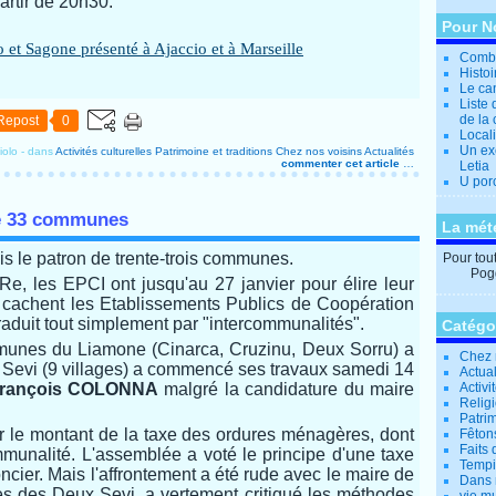
artir de 20h30.
Pour N
Combi
Histo
Le can
Liste 
de la 
Repost
0
Locali
Un ex
iolo
-
dans
Activités culturelles
Patrimoine et traditions
Chez nos voisins
Actualités
commenter cet article
…
Letia
U por
de 33 communes
La mét
s le patron de trente-trois communes.
Pour tout 
Pogg
Re, les EPCI ont jusqu'au 27 janvier pour élire leur
I cachent les Etablissements Publics de Coopération
raduit tout simplement par "intercommunalités".
Catégo
nes du Liamone (Cinarca, Cruzinu, Deux Sorru) a
Chez 
 Sevi (9 villages) a commencé ses travaux samedi 14
Actual
rançois COLONNA
malgré la candidature du maire
Activi
Relig
Patrim
ur le montant de la taxe des ordures ménagères, dont
Fêtons
Faits 
communalité. L'assemblée a voté le principe d'une taxe
Tempi
oncier. Mais l'affrontement a été rude avec le maire de
Dans 
s des Deux Sevi, a vertement critiqué les méthodes