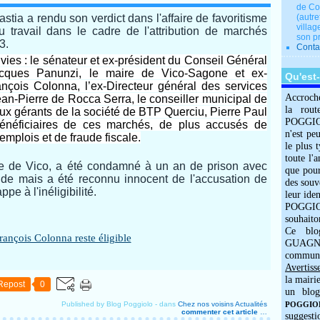
de Co
astia a rendu son verdict dans l'affaire de favoritisme
(autre
villag
u travail dans le cadre de l'attribution de marchés
son p
3.
Conta
vies : le sénateur et ex-président du Conseil Général
cques Panunzi, le maire de Vico-Sagone et ex-
Qu'est
ançois Colonna, l’ex-Directeur général des services
Accroch
an-Pierre de Rocca Serra, le conseiller municipal de
la rout
deux gérants de la société de BTP Querciu, Pierre Paul
POGGIOLO
bénéficiaires de ces marchés, de plus accusés de
n'est pe
’emplois et de fraude fiscale.
le plus 
toute l'
 de Vico, a été condamné à un an de prison avec
que pour
nde mais a été reconnu innocent de l'accusation de
des souv
ppe à l'inéligibilité.
leur iden
POGGIOL
souhaito
Ce blo
GUAGNO
commun
Avertiss
la mairi
Repost
0
un blog
Published by Blog Poggiolo
-
dans
Chez nos voisins
Actualités
POGGIOLO
commenter cet article
…
suggesti