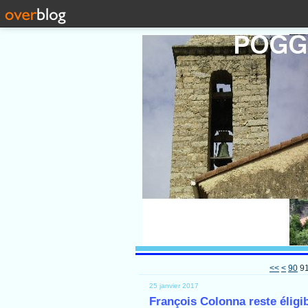
10
20
30
40
50
60
70
80
<<
<
90
9
25 janvier 2017
François Colonna reste éligi