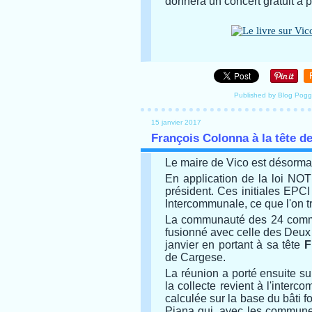
donnera un concert gratuit à p
Published by Blog Pogg
15 janvier 2017
François Colonna à la tête 
Le maire de Vico est désormai
En application de la loi NOT
président. Ces initiales EPC
Intercommunale, ce que l'on t
La communauté des 24 commu
fusionné avec celle des Deux
janvier en portant à sa tête
F
de Cargese.
La réunion a porté ensuite s
la collecte revient à l'inter
calculée sur la base du bâti f
Piana qui, avec les commune