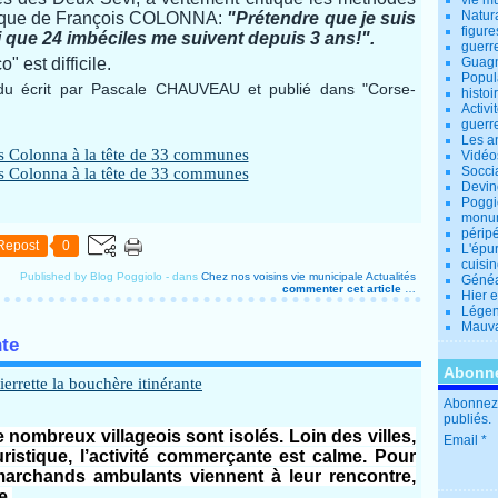
vie m
Natur
réplique de François COLONNA:
"Prétendre que je suis
figure
si que 24 imbéciles me suivent depuis 3 ans!".
guerr
" est difficile.
Guagn
Popul
ndu écrit par Pascale CHAUVEAU et publié dans "Corse-
histoi
Activi
guerr
Les a
Vidéo
Socci
Devin
Poggio
monu
périp
Repost
0
L'épu
cuisi
Published by Blog Poggiolo
-
dans
Chez nos voisins
vie municipale
Actualités
Généa
commenter cet article
…
Hier 
Lége
Mauva
nte
Abonne
Abonnez-
publiés.
nombreux villageois sont isolés. Loin des villes,
Email
ristique, l’activité commerçante est calme. Pour
archands ambulants viennent à leur rencontre,
e.