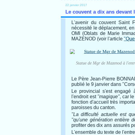
22 janvier 2017
Le couvent a dix ans devant l
L'avenir du couvent Saint Fr
nécessité le déplacement, e
OMI (Oblats de Marie Immac
MAZENOD (voir l'article
"Quel
Statue de Mgr de Mazenod à l'entr
Le Père Jean-Pierre BONNAFOU
publié le 9 janvier dans "Cors
Le provincial s'est engagé 
l'endroit est
"magique"
, car l
fonction d'accueil très import
paroisses du canton.
"La difficulté actuelle es
"qu'une génération entière d
profiter des dix ans assurés p
L'ensemble du texte de l'entret