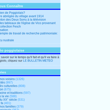
ous Connaître
en de Poggiolais?
ire abrégée du village avant 1914
ton des Deux Sorru à la télévision
des tableaux de l'église de Vico provenant
collection Fesch
sation
emple de travail de recherche patrimoniale:
cu nustrale
éo poggiolaise
savoir sur le temps qu'il fait et qu'il va faire à
iolo, cliquez sur
LE BULLETIN METEO
ries
nos voisins
(1326)
ités
(997)
tés culturelles
(808)
ion
(675)
oine et traditions
(597)
 la vie
(588)
du XX° siècle
(531)
 fa
(401)
nos familles
(379)