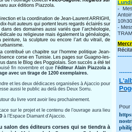
Lundi
paru aux éditions Piazzola.
- Mes
Anto
direction et la coordination de Jean-Laurent ARRIGHI,
10h30
ix-huit auteurs qui portent leurs regards éclairés sur
- Mes
ans des domaines aussi variés que l’archéologie,
TRAMI
e, médicale ou religieuse mais également la généalogie,
a peinture, la sculpture ou encore l’art du vitrail, de
Mercr
 l’urbanisme.
Récita
ontribué un chapitre sur l'homme politique Jean-
--------
résence corse en Tunisie. Les pages sur Guagno-les-
arus dans le Blog des Poggiolais.
Son succès a été tel
épuisé fin novembre et que
l'éditeur Alain Piazzola a
-------
vrage avec un tirage de 1200 exemplaires.
L'a
endre et les deux dédicaces organisées à Ajaccio pour
Pogg
éresse aussi le public au delà des Deux Sorru.
ur du livre vont avoir lieu prochainement.
Pour 
ce sur le projet et le contenu de l'ouvrage aura lieu
https
0
à l'Espace Diamant d'Ajaccio.
nostr
u salon des éditeurs corses qui se tiendra à
phili