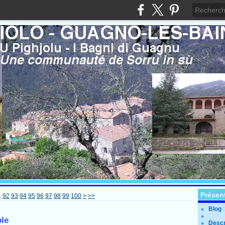
Présen
1
92
93
94
95
96
97
98
99
100
>
>>
Blog
ble
Descr