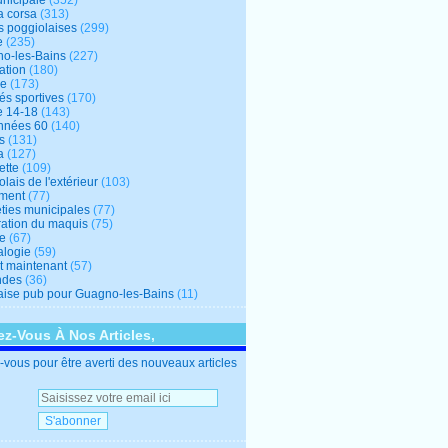
unicipale
(352)
a corsa
(313)
s poggiolaises
(299)
e
(235)
o-les-Bains
(227)
ation
(180)
re
(173)
tés sportives
(170)
e 14-18
(143)
nnées 60
(140)
s
(131)
a
(127)
ette
(109)
lais de l'extérieur
(103)
ment
(77)
éties municipales
(77)
ration du maquis
(75)
ne
(67)
logie
(59)
et maintenant
(57)
ndes
(36)
ise pub pour Guagno-les-Bains
(11)
z-Vous À Nos Articles,
vous pour être averti des nouveaux articles