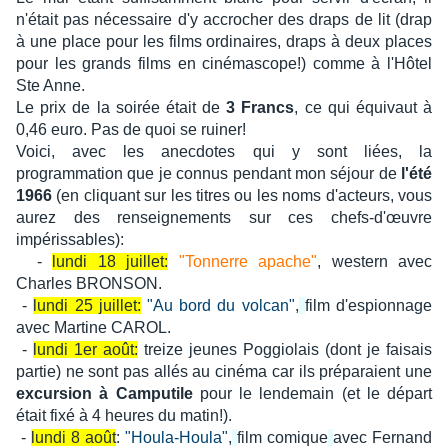
n'était pas nécessaire d'y accrocher des draps de lit (drap
à une place pour les films ordinaires, draps à deux places
pour les grands films en cinémascope!) comme à l'Hôtel
Ste Anne.
Le prix de la soirée était de
3 Francs
, ce qui équivaut à
0,46 euro. Pas de quoi se ruiner!
Voici, avec les anecdotes qui y sont liées, la
programmation que je connus pendant mon séjour de
l'été
1966
(en cliquant sur les titres ou les noms d'acteurs, vous
aurez des renseignements sur ces chefs-d'œuvre
impérissables):
-
lundi 18 juillet:
"Tonnerre apache"
, western avec
Charles BRONSON.
-
lundi 25 juillet:
"Au bord du volcan"
,
film d'espionnage
a
vec Martine CAROL.
-
lundi 1er août:
treize jeunes Poggiolais (dont je faisais
partie) ne sont pas allés au cinéma car ils préparaient une
excursion à Camputile
pour le lendemain (et le départ
était fixé à 4 heures du matin!).
-
lundi 8 août
:
"Houla-Houla"
,
film comique
avec Fernand