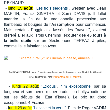
REYNAUD.
-
lundi
15 août:
"Les trois sergents"
, western avec Dean
MARTIN, Franck SINATRA et Sami DAVIS jr. Il fallut
attendre la fin de la traditionnelle procession aux
flambeaux et bougies de
l'Assomption
pour commencer.
Mais certains Poggiolais, lassés des "navets", avaient
préféré aller aux "Trois Chemins"
écouter des 45 tours à
la belle étoile
sur un électrophone TEPPAZ à piles,
comme ils le faisaient souvent.
Joël CALDERONI près d'un électrophone sur la terrasse des Bartoli le 20 août
1966 (extrait du film
"Au temps du 45 tours"
).
-
lundi 22 août:
"Exodus"
,
film exceptionnel
par sa
longueur et son thème (super-production hollywoodienne
sur les débuts de l'Etat d'Israël). Le prix fut donc
exceptionnel:
4 Francs
.
-
lundi 29 août:
"Le vice et la vertu"
. Film de Roger VADIM