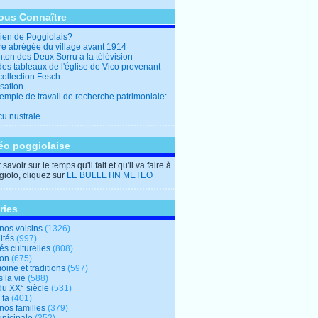
ous Connaître
en de Poggiolais?
ire abrégée du village avant 1914
ton des Deux Sorru à la télévision
des tableaux de l'église de Vico provenant
collection Fesch
sation
emple de travail de recherche patrimoniale:
cu nustrale
éo poggiolaise
savoir sur le temps qu'il fait et qu'il va faire à
iolo, cliquez sur
LE BULLETIN METEO
ries
nos voisins
(1326)
ités
(997)
tés culturelles
(808)
ion
(675)
oine et traditions
(597)
 la vie
(588)
du XX° siècle
(531)
 fa
(401)
nos familles
(379)