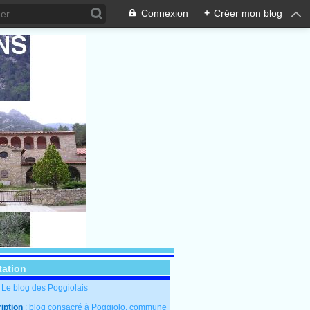
Connexion
+
Créer mon blog
tation
: Le blog des Poggiolais
iption
: blog consacré à Poggiolo, commune