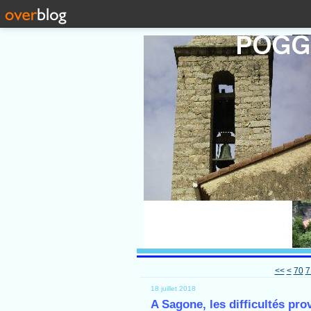
10
20
30
40
50
60
<<
<
70
7
18 juillet 2018
A Sagone, les difficultés pr