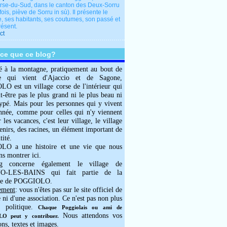
rse-du-Sud, dans le canton des Deux-Sorru
fois, piève de Sorru in sù). Il présente le
e, ses habitants, ses coutumes, son passé et
résent.
ct
-ce que ce blog?
é à la montagne, pratiquement au bout de
e qui vient d'Ajaccio et de Sagone,
 est un village corse de l'intérieur qui
ut-être pas le plus grand ni le plus beau ni
typé. Mais pour les personnes qui y vivent
année, comme pour celles qui n'y viennent
 les vacances, c'est leur village, le village
enirs, des racines, un élément important de
tité.
O a une histoire et une vie que nous
ns montrer ici.
g concerne également le village de
-LES-BAINS qui fait partie de la
e de POGGIOLO.
ement
: vous n'êtes pas sur le site officiel de
e ni d'une association. Ce n'est pas non plus
 politique.
Chaque Poggiolais ou ami de
Nous attendons vos
 peut y contribuer.
ons, textes et images.