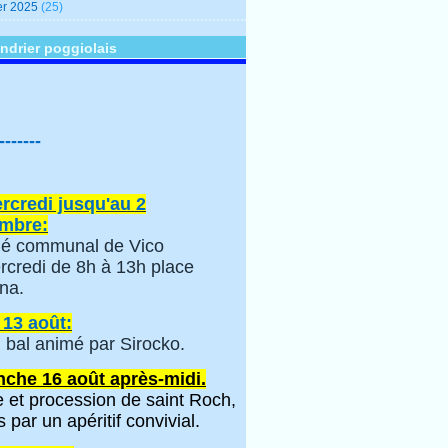
er 2025
(25)
ndrier poggiolais
-------
rcredi jusqu'au 2
mbre:
é communal de Vico
rcredi de 8h à 13h place
na.
 13 août:
 bal animé par Sirocko.
che 16 août après-midi.
 et procession de saint Roch,
s par un apéritif convivial.