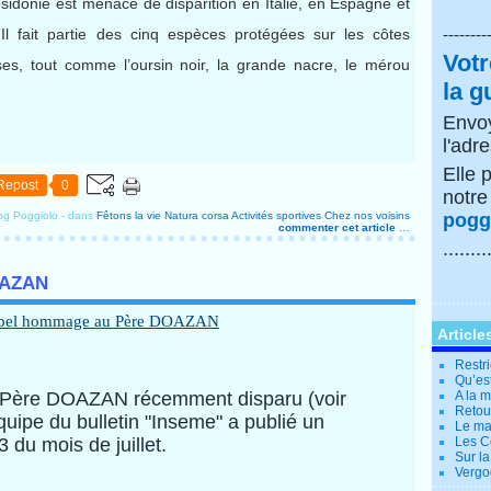
posidonie est menacé de disparition en Italie, en Espagne et
s. Il fait partie des cinq espèces protégées sur les côtes
--------
Votr
es, tout comme l’oursin noir, la grande nacre, le mérou
la g
Envoy
l'adr
Elle 
Repost
0
notr
og Poggiolo
-
dans
Fêtons la vie
Natura corsa
Activités sportives
Chez nos voisins
poggi
commenter cet article
…
........
OAZAN
Article
Restri
Qu’es
Père DOAZAN récemment disparu (voir
A la 
Retour
'équipe du bulletin "Inseme" a publié un
Le ma
du mois de juillet.
Les Co
Sur la
Vergo