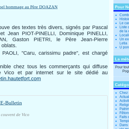
Pour N
Combi
Histo
Le can
uve des textes très divers, signés par Pascal
Liste 
de la 
t Jean PIOT-PINELLI, Dominique PINELLI,
Locali
AN, Gaston PIETRI, le Père Jean-Pierre
Un ex
Letia
oblats.
U por
 PAOLI, "Caru, carissimu padre", est chargé
La mét
nible chez tous les commerçants qui diffuse
Pour tout 
Pogg
 Vico et par internet sur le site dédié au
etin.hautetfort.com
Catégo
Chez 
Actual
Activi
-Bulletin
Relig
Patrim
Fêtons
 couvent de Vico
Faits 
Tempi
Dans 