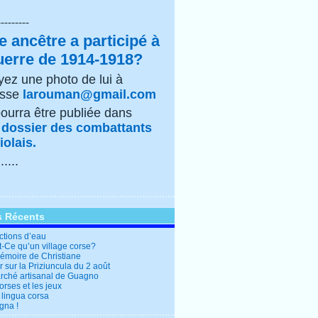
---------
e ancêtre a participé à
uerre de 1914-1918?
ez une photo de lui à
esse
larouman@gmail.com
pourra être publiée dans
e
dossier des combattants
olais.
......
s Récents
ctions d’eau
t-Ce qu’un village corse?
mémoire de Christiane
 sur la Priziuncula du 2 août
rché artisanal de Guagno
rses et les jeux
 lingua corsa
gna !