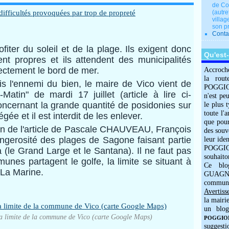
de Co
(autre
villag
son p
Conta
fiter du soleil et de la plage. Ils exigent donc
Qu'est
ent propres et ils attendent des municipalités
rectement le bord de mer.
Accroch
la rout
is l'ennemi du bien, le maire de Vico vient de
POGGIOLO
atin" de mardi 17 juillet (article à lire ci-
n'est pe
oncernant la grande quantité de posidonies sur
le plus 
toute l'
égée et il est interdit de les enlever.
que pour
in de l'article de Pascale CHAUVEAU, François
des souv
erosité des plages de Sagone faisant partie
leur iden
POGGIOL
le Grand Large et le Santana). Il ne faut pas
souhaito
unes partagent le golfe, la limite se situant à
Ce blo
 La Marine.
GUAGNO
commun
Avertiss
la mairi
un blog
la limite de la commune de Vico (carte Google Maps)
POGGIOLO
suggesti