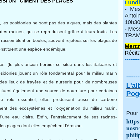
SSI UN "CIMENT DES PLAGES"
Lundi
- Mes
Anto
10h30
, les posidonies ne sont pas des algues, mais des plantes
- Mes
des racines, qui se reproduisent grâce à leurs fruits. Les
TRAMI
rassemblent en boules, souvent rejetées sur les plages de
Mercr
constituent une espèce endémique.
Récita
--------
es, (le plus ancien herbier se situe dans les Baléares et
osidonies jouent un rôle fondamental pour le milieu marin
-------
nt des lieux de frayère et de nurserie pour de nombreuses
L'a
ituent également une source de nourriture pour certaines
Pogg
re rôle essentiel, elles produisent aussi du carbone
ment des écosystèmes et l’oxygénation du milieu marin,
Pour 
’une eau claire. Enfin, l’entrelacement de ses racines-
https
des plages dont elles empêchent l’érosion.
nostr
phili