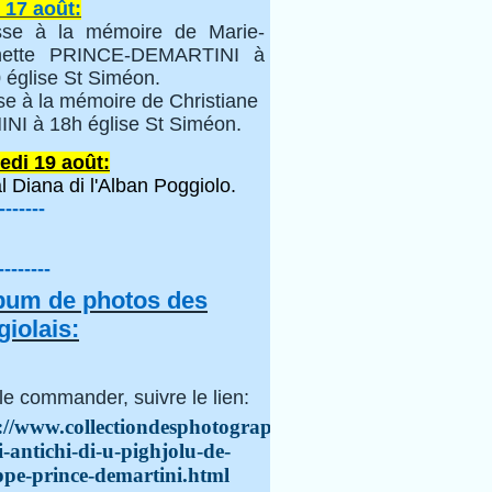
 17 août:
se à la mémoire de Marie-
inette PRINCE-DEMARTINI à
 église St Siméon.
se à la mémoire de Christiane
NI à 18h église St Siméon.
edi 19 août:
l Diana di l'Alban Poggiolo.
-------
--------
lbum de photos des
iolais:
le commander, suivre le lien:
://www.collectiondesphotographes.com/i-
i-antichi-di-u-pighjolu-de-
ppe-prince-demartini.html