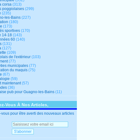
unicipale
(352)
a corsa
(313)
s poggiolaises
(299)
e
(235)
o-les-Bains
(227)
ation
(180)
re
(173)
tés sportives
(170)
e 14-18
(143)
nnées 60
(140)
s
(131)
a
(127)
ette
(109)
lais de l'extérieur
(103)
ment
(77)
éties municipales
(77)
ration du maquis
(75)
ne
(67)
logie
(59)
et maintenant
(57)
ndes
(36)
ise pub pour Guagno-les-Bains
(11)
z-Vous À Nos Articles,
vous pour être averti des nouveaux articles