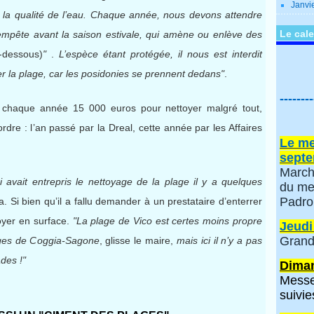
Janvi
e la qualité de l’eau. Chaque année, nous devons attendre
Le cale
 tempête avant la saison estivale, qui amène ou enlève des
i-dessous)
"
.
L’espèce étant protégée, il nous est interdit
oyer la plage, car les posidonies se prennent dedans"
.
--------
e chaque année 15 000
euros pour nettoyer malgré tout,
ordre : l’an passé par la Dreal, cette année par les Affaires
Le me
septe
March
ui avait entrepris le nettoyage de la plage il y a quelques
du me
Padro
. Si bien qu’il a fallu demander à un prestataire d’enterrer
oyer en surface.
"La plage de Vico est certes moins propre
Jeudi
Grand
lages de Coggia-Sagone
, glisse le maire,
mais ici il n’y a pas
des !"
Diman
Messe
suivie