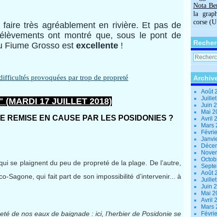
Nota Be
la grap
corse (
faire très agréablement en rivière. Et pas de
rélèvements ont montré que, sous le pont de
Recher
du Fiume Grosso est
excellente
!
Archiv
Août 
Juille
(MARDI 17 JUILLET 2018)
Juin 
Mai 
E REMISE EN CAUSE PAR LES POSIDONIES ?
Avril
Mars
Févri
Janvi
Déce
Nove
Octob
ui se plaignent du peu de propreté de la plage. De l’autre,
Sept
Août 
-Sagone, qui fait part de son impossibilité d’intervenir... à
Juille
Juin 
Mai 
Avril
Mars
té de nos eaux de baignade : ici, l’herbier de Posidonie se
Févri