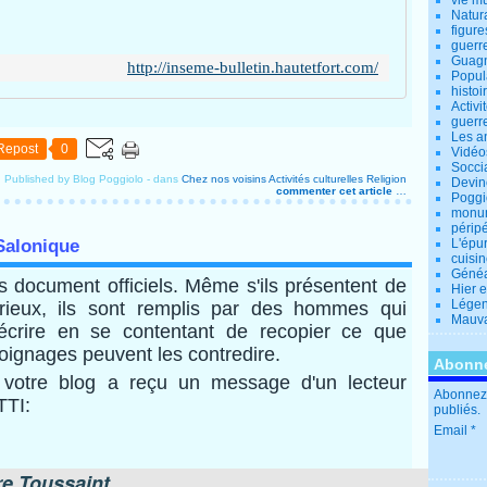
vie m
Natur
figure
guerr
Guagn
http://inseme-bulletin.hautetfort.com/
Popul
histoi
Activi
guerr
Les a
Repost
0
Vidéo
Socci
Published by Blog Poggiolo
-
dans
Chez nos voisins
Activités culturelles
Religion
Devin
commenter cet article
…
Poggio
monu
périp
 Salonique
L'épu
cuisi
Généa
es document officiels. Même s'ils présentent de
Hier 
Lége
rieux, ils sont remplis par des hommes qui
Mauva
crire en se contentant de recopier ce que
moignages peuvent les contredire.
Abonne
de votre blog a reçu un message d'un lecteur
Abonnez-
TI:
publiés.
Email
re Toussaint