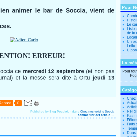
Pour N
bien animer le bar de Soccia, vient de
Combi
Histo
Le can
nces.
Liste 
de la 
Locali
Un ex
Letia
U por
ENTION! ERREUR!
La mét
Soccia ce
mercredi 12 septembre
(et non pas
Pour tout 
Pogg
urnal) et la messe sera dite à Ortu
jeudi 13
Catégo
Chez 
Actual
Repost
0
Activi
Relig
Published by Blog Poggiolo
-
dans
Chez nos voisins
Soccia
commenter cet article
…
Patrim
Fêtons
Faits 
Tempi
Dans 