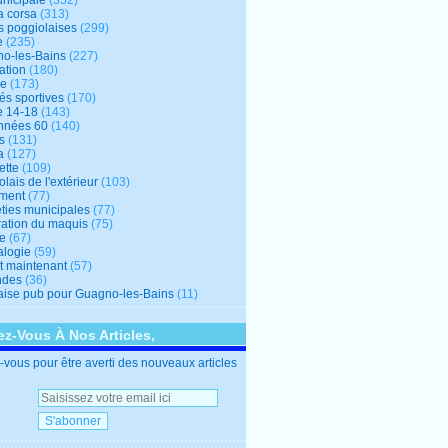
unicipale
(352)
a corsa
(313)
s poggiolaises
(299)
e
(235)
o-les-Bains
(227)
ation
(180)
re
(173)
tés sportives
(170)
e 14-18
(143)
nnées 60
(140)
s
(131)
a
(127)
ette
(109)
lais de l'extérieur
(103)
ment
(77)
éties municipales
(77)
ration du maquis
(75)
ne
(67)
logie
(59)
et maintenant
(57)
ndes
(36)
ise pub pour Guagno-les-Bains
(11)
z-Vous À Nos Articles,
vous pour être averti des nouveaux articles