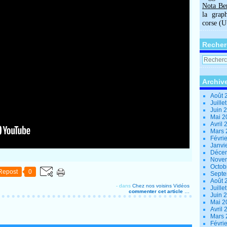
Nota Be
la grap
corse (
Recher
Archiv
Août 
Juille
Juin 
Mai 
Avril
Mars
Févri
Janvi
Déce
Nove
Octob
Repost
0
Sept
Août 
-
dans
Chez nos voisins
Vidéos
Juille
commenter cet article
…
Juin 
Mai 
Avril
Mars
Févri