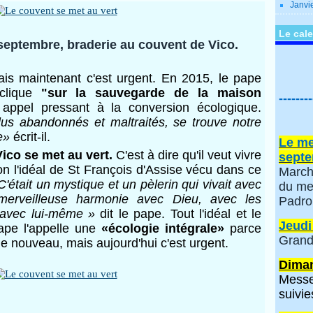
Janvi
Le cale
septembre, braderie au couvent de Vico.
is maintenant c'est urgent. En 2015, le pape
yclique
"sur la sauvegarde de la maison
--------
appel pressant à la conversion écologique.
lus abandonnés et maltraités, se trouve notre
e»
écrit-il.
Le me
ico se met au vert.
C'est à dire qu'il veut vivre
septe
on l'idéal de St François d'Assise vécu dans ce
March
C'était un mystique et un pèlerin qui vivait avec
du me
merveilleuse harmonie avec Dieu, avec les
Padro
t avec lui-même »
dit le pape. Tout l'idéal et le
Jeudi
ape l'appelle une
«écologie intégrale»
parce
Grand
e nouveau, mais aujourd'hui c'est urgent.
Diman
Messe
suivie