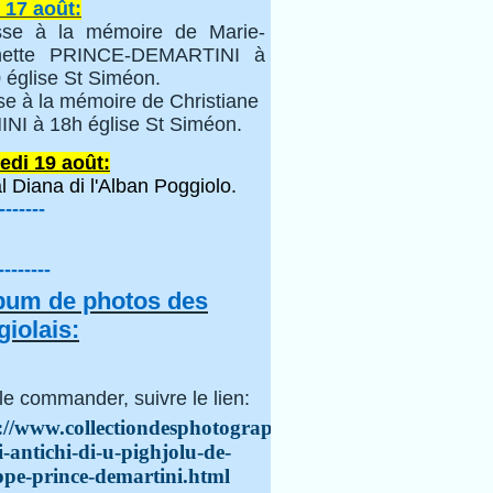
 17 août:
se à la mémoire de Marie-
inette PRINCE-DEMARTINI à
 église St Siméon.
se à la mémoire de Christiane
NI à 18h église St Siméon.
edi 19 août:
l Diana di l'Alban Poggiolo.
-------
--------
lbum de photos des
iolais:
le commander, suivre le lien:
://www.collectiondesphotographes.com/i-
i-antichi-di-u-pighjolu-de-
ppe-prince-demartini.html