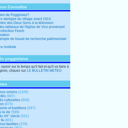
ous Connaître
en de Poggiolais?
ire abrégée du village avant 1914
ton des Deux Sorru à la télévision
des tableaux de l'église de Vico provenant
collection Fesch
sation
emple de travail de recherche patrimoniale:
cu nustrale
éo poggiolaise
savoir sur le temps qu'il fait et qu'il va faire à
iolo, cliquez sur
LE BULLETIN METEO
ries
nos voisins
(1326)
ités
(997)
tés culturelles
(808)
ion
(675)
oine et traditions
(597)
 la vie
(588)
du XX° siècle
(531)
 fa
(401)
nos familles
(379)