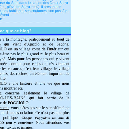
rse-du-Sud, dans le canton des Deux-Sorru
fois, piève de Sorru in sù). Il présente le
e, ses habitants, ses coutumes, son passé et
résent.
ct
-ce que ce blog?
é à la montagne, pratiquement au bout de
e qui vient d'Ajaccio et de Sagone,
 est un village corse de l'intérieur qui
ut-être pas le plus grand ni le plus beau ni
typé. Mais pour les personnes qui y vivent
année, comme pour celles qui n'y viennent
 les vacances, c'est leur village, le village
enirs, des racines, un élément important de
tité.
O a une histoire et une vie que nous
ns montrer ici.
g concerne également le village de
-LES-BAINS qui fait partie de la
e de POGGIOLO.
ement
: vous n'êtes pas sur le site officiel de
e ni d'une association. Ce n'est pas non plus
 politique.
Chaque Poggiolais ou ami de
Nous attendons vos
 peut y contribuer.
ons, textes et images.