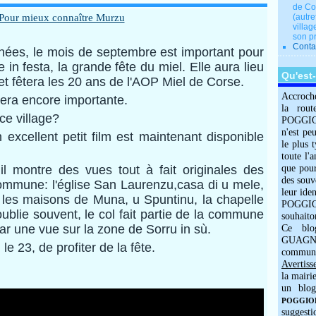
de Co
(autre
villag
son p
Conta
nées, le mois de septembre est important pour
in festa, la grande fête du miel. Elle aura lieu
Qu'est
t fêtera les 20 ans de l'AOP Miel de Corse.
Accroch
sera encore importante.
la rout
ce village?
POGGIOLO
n'est pe
n excellent petit film est maintenant disponible
le plus 
toute l'
l montre des vues tout à fait originales des
que pour
des souv
 commune: l'église San Laurenzu,casa di u mele,
leur iden
 les maisons de Muna, u Spuntinu, la chapelle
POGGIOL
oublie souvent, le col fait partie de la commune
souhaito
ar une vue sur la zone de Sorru in sù.
Ce blo
GUAGNO
le 23, de profiter de la fête.
commun
Avertiss
la mairi
un blog
POGGIOLO
suggesti