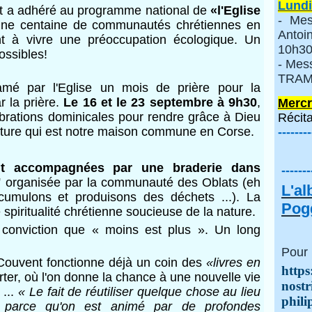
Lundi
nt a adhéré au programme national de
«l'Eglise
- Mes
une centaine de communautés chrétiennes en
Anto
t à vivre une préoccupation écologique. Un
10h30
possibles!
- Mes
TRAMI
mé par l'Eglise un mois de prière pour la
 la prière.
Le 16 et le 23 septembre à 9h30
,
Mercr
ébrations dominicales pour rendre grâce à Dieu
Récita
ature qui est notre maison commune en Corse.
--------
ont accompagnées par une braderie dans
-------
"
organisée par la communauté des Oblats (eh
L'a
cumulons et produisons des déchets ...). La
Pogg
te spiritualité chrétienne soucieuse de la nature.
ue conviction que « moins est plus ». Un long
Pour 
Couvent fonctionne déjà un coin des
«livres en
https
rter, où l'on donne la chance à une nouvelle vie
nostr
...
« Le fait de réutiliser quelque chose au lieu
phili
, parce qu'on est animé par de profondes