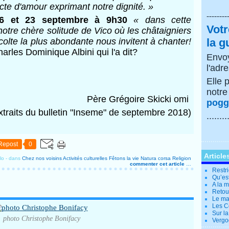
acte d'amour exprimant notre dignité. »
--------
16 et 23 septembre à 9h30
« dans cette
Votr
otre chère solitude de Vico où les châtaigniers
olte la plus abondante nous invitent à chanter!
la g
rles Dominique Albini qui l'a dit?
Envoy
l'adr
Elle 
notr
Père Grégoire Skicki omi
poggi
xtraits du bulletin "Inseme" de septembre 2018)
........
Repost
0
Article
lo
-
dans
Chez nos voisins
Activités culturelles
Fêtons la vie
Natura corsa
Religion
commenter cet article
…
Restri
Qu’es
A la 
Retour
Le ma
Les Co
Sur la
photo Christophe Bonifacy
Vergo