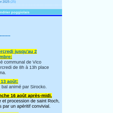
er 2025
(25)
ndrier poggiolais
-------
rcredi jusqu'au 2
mbre:
é communal de Vico
rcredi de 8h à 13h place
na.
 13 août:
 bal animé par Sirocko.
che 16 août après-midi.
 et procession de saint Roch,
s par un apéritif convivial.