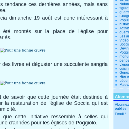
vie m
rès tendance ces dernières années, mais sans
Natur
figure
se.
guerr
Guagn
ccia dimanche 19 août est donc intéressant à
Popul
histoi
Activi
t été montés sur la place de l'église pour
guerr
Les a
ariés.
Vidéo
Socci
Devin
Poggio
monu
périp
r des livres et déguster une succulente sangria
L'épu
cuisi
Généa
Hier 
Lége
Mauva
t de savoir que cette journée était destinée à
Abonne
 la restauration de l'église de Soccia qui est
Abonnez-
umidité.
publiés.
Email
 que cette initiative ressemble à celles qui
taine d'années pour les églises de Poggiolo.