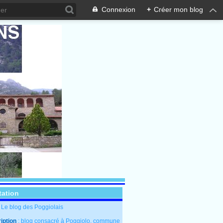
Connexion
+
Créer mon blog
tation
: Le blog des Poggiolais
iption
: blog consacré à Poggiolo, commune