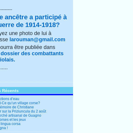
---------
e ancêtre a participé à
uerre de 1914-1918?
ez une photo de lui à
esse
larouman@gmail.com
pourra être publiée dans
e
dossier des combattants
olais.
......
s Récents
ctions d’eau
t-Ce qu’un village corse?
mémoire de Christiane
 sur la Priziuncula du 2 août
rché artisanal de Guagno
rses et les jeux
 lingua corsa
gna !