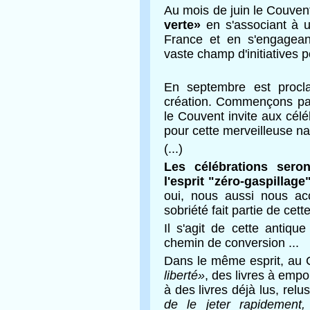
Au mois de juin le Couve
verte»
en s'associant à 
France et en s'engagean
vaste champ d'initiatives 
En septembre est procla
création. Commençons par
le Couvent invite aux cél
pour cette merveilleuse n
(...)
Les célébrations ser
l'esprit "zéro-gaspillage
oui, nous aussi nous ac
sobriété fait partie de cet
Il s'agit de cette antiq
chemin de conversion ...
Dans le même esprit, au 
liberté»
, des livres à empo
à des livres déjà lus, relus 
de le jeter rapidement