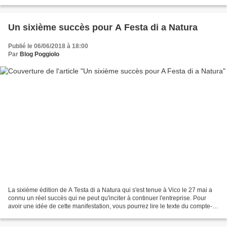
Venir écouter ce concert sera un moyen...
Un sixième succès pour A Festa di a Natura
Publié le 06/06/2018 à 18:00
Par
Blog Poggiolo
La sixième édition de A Testa di a Natura qui s'est tenue à Vico le 27 mai a
connu un réel succès qui ne peut qu'inciter à continuer l'entreprise. Pour
avoir une idée de cette manifestation, vous pourrez lire le texte du compte-
rendu de Pascale CHAUVEAU...