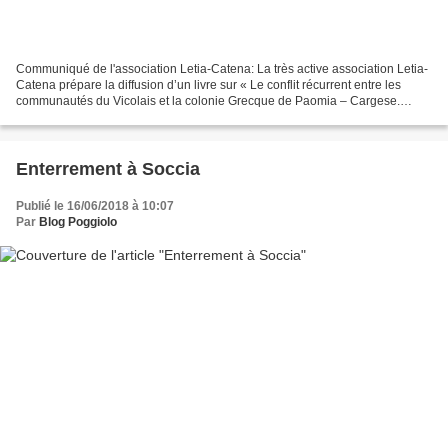
Communiqué de l'association Letia-Catena: La très active association Letia-
Catena prépare la diffusion d’un livre sur « Le conflit récurrent entre les
communautés du Vicolais et la colonie Grecque de Paomia – Cargese.
1676- 1841 ». Ce document retrace...
Enterrement à Soccia
Publié le 16/06/2018 à 10:07
Par
Blog Poggiolo