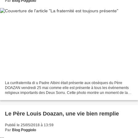
Par
Blog Poggiolo
La cunfraternita di u Padre Albini était présente aux obsèques du Père
DOAZAN vendredi 25 mai comme elle est présente à tous les événements
religieux importants des Deux Sorru. Cette photo montre un moment de la
messe à la mémoire du Père ALBINI lors...
Le Père Louis Doazan, une vie bien remplie
Publié le 25/05/2018 à 13:59
Par
Blog Poggiolo