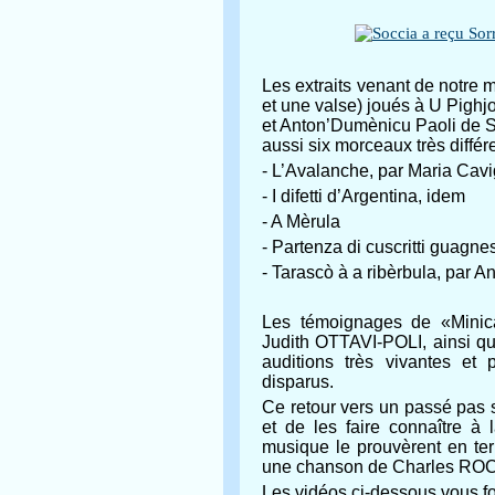
Les extraits venant de notre 
et une valse) joués à U Pighj
et Anton’Dumènicu Paoli de S
aussi six morceaux très différ
- L’Avalanche, par Maria Cavig
- I difetti d’Argentina, idem
- A Mèrula
- Partenza di cuscritti guagne
- Tarascò à a ribèrbula, par A
Les témoignages de «Minical
Judith OTTAVI-POLI, ainsi q
auditions très vivantes e
disparus.
Ce retour vers un passé pas s
et de les faire connaître à
musique le prouvèrent en term
une chanson de Charles RO
Les vidéos ci-dessous vous fo