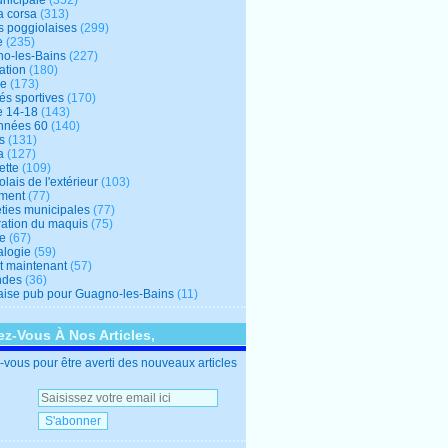
unicipale
(352)
a corsa
(313)
s poggiolaises
(299)
e
(235)
o-les-Bains
(227)
ation
(180)
re
(173)
tés sportives
(170)
e 14-18
(143)
nnées 60
(140)
s
(131)
a
(127)
ette
(109)
lais de l'extérieur
(103)
ment
(77)
éties municipales
(77)
ration du maquis
(75)
ne
(67)
logie
(59)
et maintenant
(57)
ndes
(36)
ise pub pour Guagno-les-Bains
(11)
z-Vous À Nos Articles,
vous pour être averti des nouveaux articles