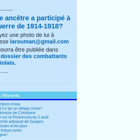
---------
e ancêtre a participé à
uerre de 1914-1918?
ez une photo de lui à
esse
larouman@gmail.com
pourra être publiée dans
e
dossier des combattants
olais.
......
s Récents
ctions d’eau
t-Ce qu’un village corse?
mémoire de Christiane
 sur la Priziuncula du 2 août
rché artisanal de Guagno
rses et les jeux
 lingua corsa
gna !