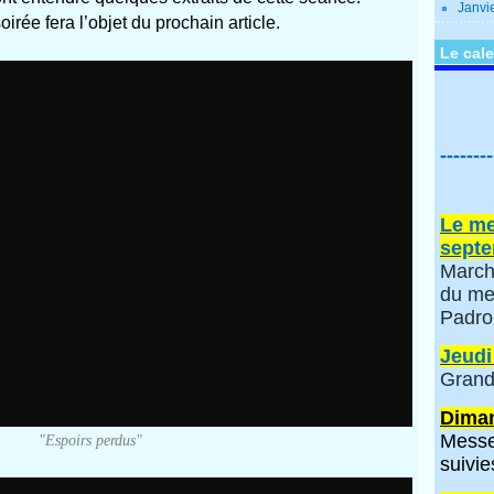
Janvi
soirée fera l’objet du prochain article.
Le cale
--------
Le me
septe
March
du me
Padro
Jeudi
Grand
Diman
Messe
"Espoirs perdus"
suivie