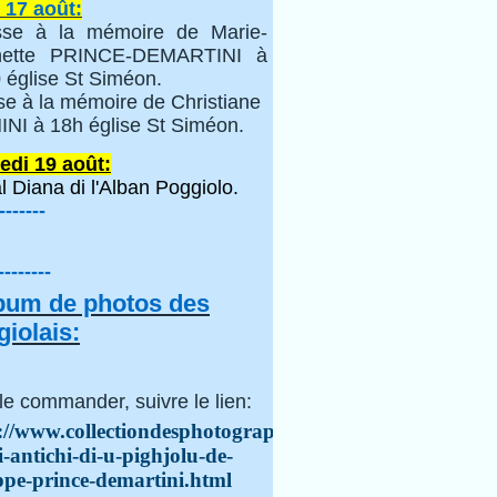
 17 août:
se à la mémoire de Marie-
inette PRINCE-DEMARTINI à
 église St Siméon.
se à la mémoire de Christiane
NI à 18h église St Siméon.
edi 19 août:
l Diana di l'Alban Poggiolo.
-------
--------
lbum de photos des
iolais:
le commander, suivre le lien:
://www.collectiondesphotographes.com/i-
i-antichi-di-u-pighjolu-de-
ppe-prince-demartini.html