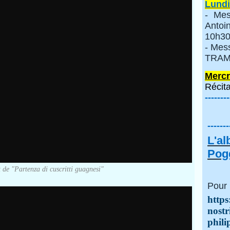
Lundi
- Mes
Anto
10h30
- Mes
TRAMI
Mercr
Récita
--------
-------
L'a
Pogg
t de "Partenza di cuscritti guagnesi"
Pour 
https
nostr
phili