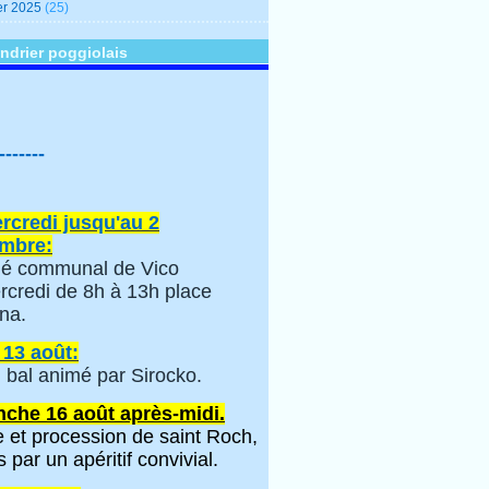
er 2025
(25)
ndrier poggiolais
-------
rcredi jusqu'au 2
mbre:
é communal de Vico
rcredi de 8h à 13h place
na.
 13 août:
 bal animé par Sirocko.
che 16 août après-midi.
 et procession de saint Roch,
s par un apéritif convivial.