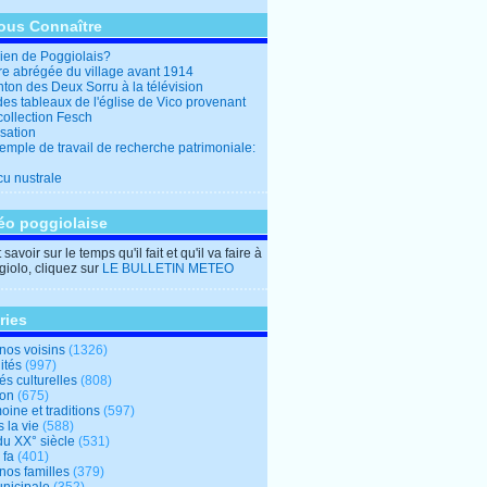
ous Connaître
en de Poggiolais?
ire abrégée du village avant 1914
ton des Deux Sorru à la télévision
des tableaux de l'église de Vico provenant
collection Fesch
sation
emple de travail de recherche patrimoniale:
cu nustrale
éo poggiolaise
savoir sur le temps qu'il fait et qu'il va faire à
iolo, cliquez sur
LE BULLETIN METEO
ries
nos voisins
(1326)
ités
(997)
tés culturelles
(808)
ion
(675)
oine et traditions
(597)
 la vie
(588)
du XX° siècle
(531)
 fa
(401)
nos familles
(379)