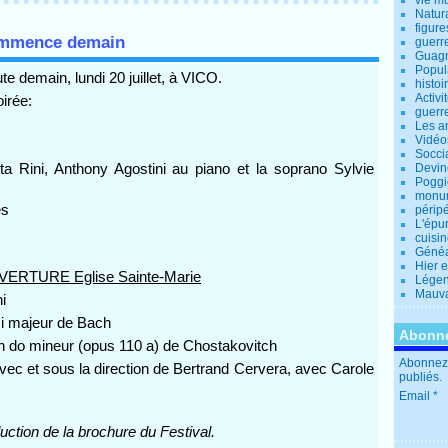
vie m
Natur
figure
commence demain
guerr
Guagn
Popul
e demain, lundi 20 juillet, à VICO.
histoi
Activi
irée:
guerr
Les a
Vidéo
Socci
ta Rini, Anthony Agostini au piano et la soprano Sylvie
Devin
Poggio
monu
es
périp
L'épu
cuisi
Généa
Hier 
ERTURE Eglise Sainte-Marie
Lége
Mauva
i
mi majeur de Bach
Abonne
do mineur (opus 110 a) de Chostakovitch
Abonnez-
vec et sous la direction de Bertrand Cervera, avec Carole
publiés.
Email
duction de la brochure du Festival.