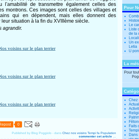
eu l'amabilité de transmettre également celles des
Pour N
les montrons. Ces images sont celles des villages et
rains qui en dépendent, mais elles donnent des
Combi
leur situation à la fin du XVIIIème siècle.
Histo
Le can
s agrandir.
Liste 
de la 
Locali
Un ex
Letia
U por
La mét
Pour tout 
Pogg
Catégo
Chez 
Actual
Activi
Relig
Patrim
Fêtons
Repost
0
Faits 
Tempi
Published by Blog Poggiolo
-
dans
Chez nos voisins
Tempi fa
Population
Dans 
commenter cet article
…