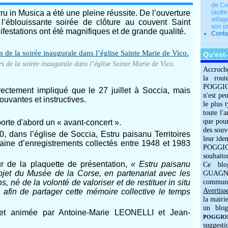
de Co
ru in Musica a été une pleine réussite. De l’ouverture
(autre
villag
 l’éblouissante soirée de clôture au couvent Saint
son p
ifestations ont été magnifiques et de grande qualité.
Conta
Qu'est
s de la soirée inaugurale dans l’église Sainte Marie de Vico.
Accroch
la rout
POGGIOLO
rectement impliqué que le 27 juillet à Soccia, mais
n'est pe
ouvantes et instructives.
le plus 
toute l'
que pour
rte d'abord un « avant-concert ».
des souv
30, dans l’église de Soccia, Estru paisanu Territoires
leur iden
zaine d’enregistrements collectés entre 1948 et 1983
POGGIOL
souhaito
r de la plaquette de présentation,
« Estru paisanu
Ce blo
rojet du Musée de la Corse, en partenariat avec les
GUAGNO
, né de la volonté de valoriser et de restituer in situ
commun
Avertiss
é afin de partager cette mémoire collective le temps
la mairi
un blog
 et animée par Antoine-Marie LEONELLI et Jean-
POGGIOLO
suggesti