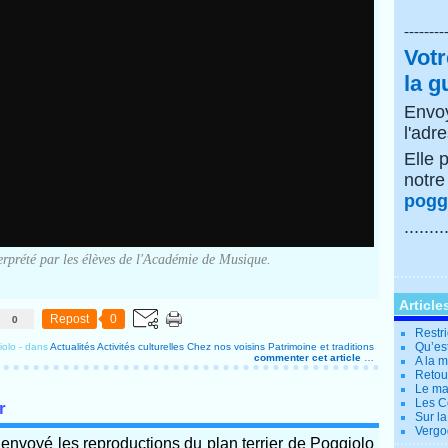
--------
Votr
la g
Envoy
l'adr
Elle 
notr
poggi
........
erprété par les élèves de l'Académie de Musique.
Article
0
Repost
0
Restri
Qu’es
iolo
-
dans
Actualités
Activités culturelles
Chez nos voisins
Patrimoine et traditions
commenter cet article
…
A la 
Retour
Le ma
Les Co
r
Sur la
Vergo
envoyé les reproductions du plan terrier de Poggiolo