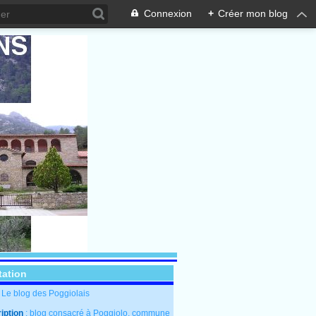
Connexion
+
Créer mon blog
tation
: Le blog des Poggiolais
iption
: blog consacré à Poggiolo, commune