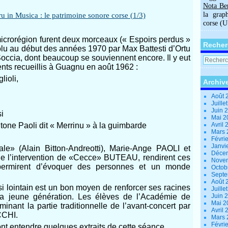
Nota Be
la grap
corse (
microrégion furent deux morceaux (« Espoirs perdus »
Recher
olu au début des années 1970 par Max Battesti d’Ortu
occia, dont beaucoup se souviennent encore. Il y eut
ents recueillis à Guagnu en août 1962 :
lioli,
Archiv
Août 
Juille
Juin 
si
Mai 
ntone Paoli dit « Merrinu » à la guimbarde
Avril
Mars
Févri
Janvi
e» (Alain Bitton-Andreotti), Marie-Ange PAOLI et
Déce
ue l’intervention de «Cecce» BUTEAU, rendirent ces
Nove
t permirent d’évoquer des personnes et un monde
Octob
Sept
Août 
i lointain est un bon moyen de renforcer ses racines
Juille
 la jeune génération. Les élèves de l’Académie de
Juin 
Mai 
inant la partie traditionnelle de l’avant-concert par
Avril
CCHI.
Mars
Févri
nt entendre quelques extraits de cette séance.