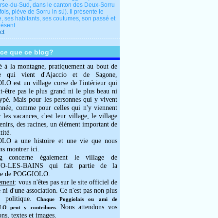
rse-du-Sud, dans le canton des Deux-Sorru
fois, piève de Sorru in sù). Il présente le
e, ses habitants, ses coutumes, son passé et
résent.
ct
-ce que ce blog?
é à la montagne, pratiquement au bout de
e qui vient d'Ajaccio et de Sagone,
 est un village corse de l'intérieur qui
ut-être pas le plus grand ni le plus beau ni
typé. Mais pour les personnes qui y vivent
année, comme pour celles qui n'y viennent
 les vacances, c'est leur village, le village
enirs, des racines, un élément important de
tité.
O a une histoire et une vie que nous
ns montrer ici.
g concerne également le village de
-LES-BAINS qui fait partie de la
e de POGGIOLO.
ement
: vous n'êtes pas sur le site officiel de
e ni d'une association. Ce n'est pas non plus
 politique.
Chaque Poggiolais ou ami de
Nous attendons vos
 peut y contribuer.
ons, textes et images.