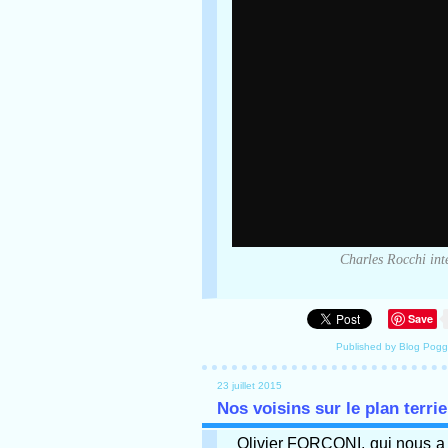
Charles Rocchi int
Save
Published by Blog Pogg
23 juillet 2015
Nos voisins sur le plan terrie
Olivier FORCONI, qui nous a 