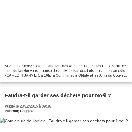
Si vous ne savez pas quoi faire lors des week-ends dans les Deux Sorru, ce
mois de janvier vous propose des activités lors des trois prochains samedis :
- SAMEDI 9 JANVIER: à 16h, la Communauté Oblate et les Amis du Couvent
invitent la population du canton...
Faudra-t-il garder ses déchets pour Noël ?
Publié le 23/12/2015 à 09:36
Par
Blog Poggiolo