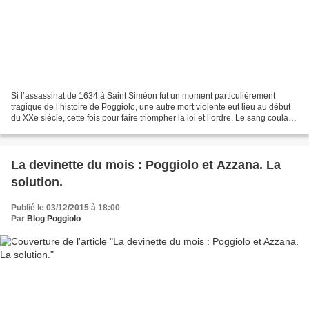
Si l’assassinat de 1634 à Saint Siméon fut un moment particulièrement
tragique de l’histoire de Poggiolo, une autre mort violente eut lieu au début
du XXe siècle, cette fois pour faire triompher la loi et l’ordre. Le sang coula
en 1909 à Guagno-les-Bains...
La devinette du mois : Poggiolo et Azzana. La
solution.
Publié le 03/12/2015 à 18:00
Par
Blog Poggiolo