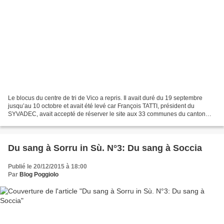
Le blocus du centre de tri de Vico a repris. Il avait duré du 19 septembre
jusqu’au 10 octobre et avait été levé car François TATTI, président du
SYVADEC, avait accepté de réserver le site aux 33 communes du canton
jusqu'au 31 décembre 2015 et de geler...
Du sang à Sorru in Sù. N°3: Du sang à Soccia
Publié le 20/12/2015 à 18:00
Par
Blog Poggiolo