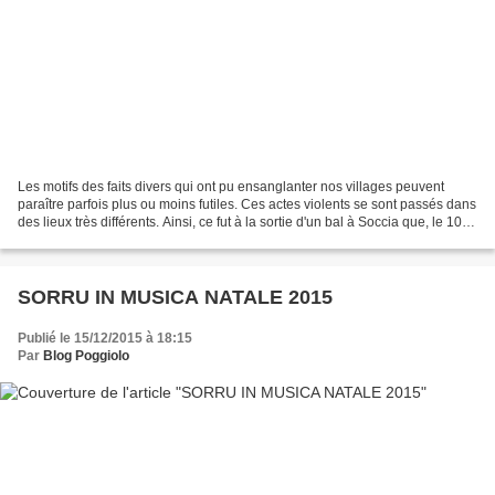
Les motifs des faits divers qui ont pu ensanglanter nos villages peuvent
paraître parfois plus ou moins futiles. Ces actes violents se sont passés dans
des lieux très différents. Ainsi, ce fut à la sortie d'un bal à Soccia que, le 10
février 1851, le...
SORRU IN MUSICA NATALE 2015
Publié le 15/12/2015 à 18:15
Par
Blog Poggiolo