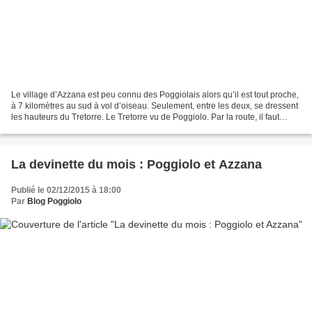
Le village d’Azzana est peu connu des Poggiolais alors qu’il est tout proche,
à 7 kilomètres au sud à vol d’oiseau. Seulement, entre les deux, se dressent
les hauteurs du Tretorre. Le Tretorre vu de Poggiolo. Par la route, il faut
parcourir pratiquement...
La devinette du mois : Poggiolo et Azzana
Publié le 02/12/2015 à 18:00
Par
Blog Poggiolo