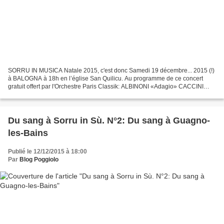
SORRU IN MUSICA Natale 2015, c'est donc Samedi 19 décembre... 2015 (!)
à BALOGNA à 18h en l’église San Quilicu. Au programme de ce concert
gratuit offert par l'Orchestre Paris Classik: ALBINONI «Adagio» CACCINI
«Ave Maria » SCHUBERT «Ave Maria » VIVALDI...
Du sang à Sorru in Sù. N°2: Du sang à Guagno-
les-Bains
Publié le 12/12/2015 à 18:00
Par
Blog Poggiolo