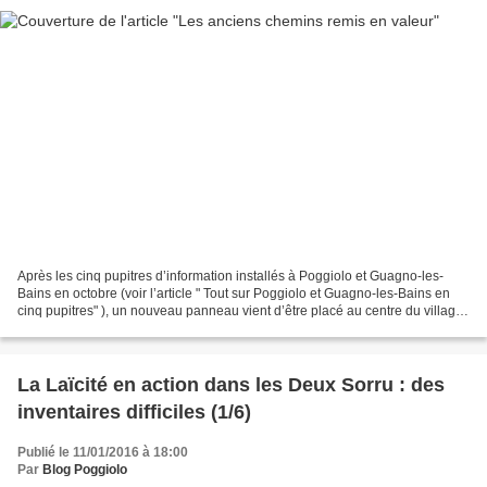
Après les cinq pupitres d’information installés à Poggiolo et Guagno-les-
Bains en octobre (voir l’article " Tout sur Poggiolo et Guagno-les-Bains en
cinq pupitres" ), un nouveau panneau vient d’être placé au centre du village.
A l’angle de la route et...
La Laïcité en action dans les Deux Sorru : des
inventaires difficiles (1/6)
Publié le 11/01/2016 à 18:00
Par
Blog Poggiolo