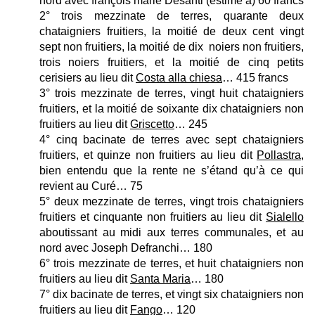
nord avec françois marie Desanti (estimé à) 60 francs
2° trois mezzinate de terres, quarante deux
chataigniers fruitiers, la moitié de deux cent vingt
sept non fruitiers, la moitié de dix noiers non fruitiers,
trois noiers fruitiers, et la moitié de cinq petits
cerisiers au lieu dit
Costa alla chiesa
… 415 francs
3° trois mezzinate de terres, vingt huit chataigniers
fruitiers, et la moitié de soixante dix chataigniers non
fruitiers au lieu dit
Griscetto
… 245
4° cinq bacinate de terres avec sept chataigniers
fruitiers, et quinze non fruitiers au lieu dit
Pollastra
,
bien entendu que la rente ne s’étand qu’à ce qui
revient au Curé… 75
5° deux mezzinate de terres, vingt trois chataigniers
fruitiers et cinquante non fruitiers au lieu dit
Sialello
aboutissant au midi aux terres communales, et au
nord avec Joseph Defranchi… 180
6° trois mezzinate de terres, et huit chataigniers non
fruitiers au lieu dit
Santa Maria
… 180
7° dix bacinate de terres, et vingt six chataigniers non
fruitiers au lieu dit
Fango
… 120