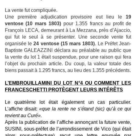
La vente fut compliquée.
Une première adjudication provisoire eut lieu le
19
ventose (10 mars 1803)
pour 1.355 francs au profit de
François LECA, demeurant à La Mezzana, près d’Ajaccio,
qui fut le seul à se présenter. Une seconde vente fut
organisée le
24 ventose (15 mars 1803)
. Le Préfet Jean-
Baptiste GALEAZZINI déclara au préalable au public que
la vente du lot 1 était suspendue, pour une raison qui fera
l’objet du prochain article. Du coup, la valeur totale des
biens passait à 1.295 francs, au lieu des 1.355 précédents.
L’EMBROUILLAMINI DU LOT N°4 OU COMMENT LES
FRANCESCHETTI PROTÈGENT LEURS INTÉRÊTS
Le quatrième lot était également un cas particulier.
L’affiche disait:
«que la rente ne s’étand (
sic
) qu’à ce qui
revient au Curé».
Après la publication de l’affiche annonçant la future vente,
SUSINI, sous-préfet de l’arrondissement de Vico (qui était
alors sous-préfecture), reçut une lettre envoyée par