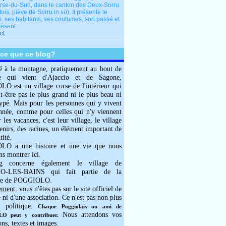
rse-du-Sud, dans le canton des Deux-Sorru
fois, piève de Sorru in sù). Il présente le
e, ses habitants, ses coutumes, son passé et
résent.
ct
-ce que ce blog?
é à la montagne, pratiquement au bout de
e qui vient d'Ajaccio et de Sagone,
 est un village corse de l'intérieur qui
ut-être pas le plus grand ni le plus beau ni
typé. Mais pour les personnes qui y vivent
année, comme pour celles qui n'y viennent
 les vacances, c'est leur village, le village
enirs, des racines, un élément important de
tité.
O a une histoire et une vie que nous
ns montrer ici.
g concerne également le village de
-LES-BAINS qui fait partie de la
e de POGGIOLO.
ement
: vous n'êtes pas sur le site officiel de
e ni d'une association. Ce n'est pas non plus
 politique.
Chaque Poggiolais ou ami de
Nous attendons vos
 peut y contribuer.
ons, textes et images.