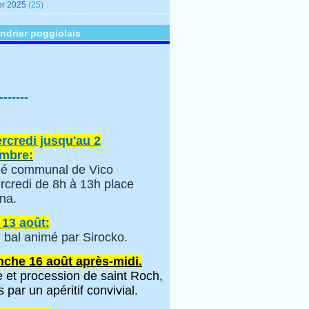
er 2025
(25)
ndrier poggiolais
-------
rcredi jusqu'au 2
mbre:
é communal de Vico
rcredi de 8h à 13h place
na.
 13 août:
 bal animé par Sirocko.
che 16 août après-midi.
 et procession de saint Roch,
s par un apéritif convivial.