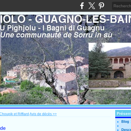
Présen
houpik et Rifflard
Avis de décès >>
Blog
nde
Descr