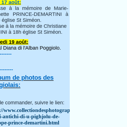
 17 août:
se à la mémoire de Marie-
inette PRINCE-DEMARTINI à
 église St Siméon.
se à la mémoire de Christiane
NI à 18h église St Siméon.
edi 19 août:
l Diana di l'Alban Poggiolo.
-------
--------
lbum de photos des
iolais:
le commander, suivre le lien:
://www.collectiondesphotographes.com/i-
i-antichi-di-u-pighjolu-de-
ppe-prince-demartini.html