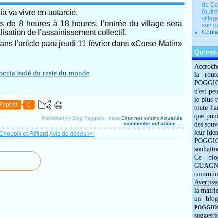
de Co
a va vivre en autarcie.
(autre
villag
s de 8 heures à 18 heures, l’entrée du village sera
son p
lisation de l’assainissement collectif.
Conta
ans l’article paru jeudi 11 février dans «Corse-Matin»
Qu'est
Accroch
la rout
POGGIOLO
n'est pe
le plus 
Repost
0
toute l'
que pour
Published by Blog Poggiolo
-
dans
Chez nos voisins
Actualités
commenter cet article
…
des souv
leur iden
houpik et Rifflard
Avis de décès >>
POGGIOL
souhaito
Ce blo
GUAGNO
commun
Avertiss
la mairi
un blog
POGGIOLO
suggesti