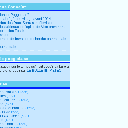
ous Connaître
en de Poggiolais?
ire abrégée du village avant 1914
ton des Deux Sorru à la télévision
des tableaux de l'église de Vico provenant
collection Fesch
sation
emple de travail de recherche patrimoniale:
cu nustrale
éo poggiolaise
savoir sur le temps qu'il fait et qu'il va faire à
iolo, cliquez sur
LE BULLETIN METEO
ries
nos voisins
(1328)
ités
(997)
tés culturelles
(808)
ion
(676)
oine et traditions
(598)
 la vie
(588)
du XX° siècle
(531)
 fa
(401)
nos familles
(380)