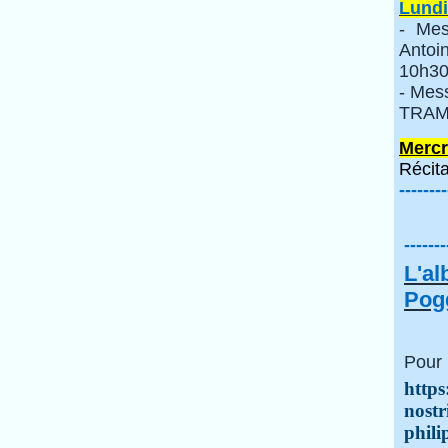
Lundi
- Mes
Anto
10h30
- Mes
TRAMI
Mercr
Récita
--------
-------
L'a
Pogg
Pour 
https
nostr
phili