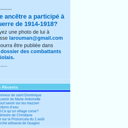
---------
e ancêtre a participé à
uerre de 1914-1918?
ez une photo de lui à
esse
larouman@gmail.com
pourra être publiée dans
e
dossier des combattants
olais.
......
s Récents
honneur de saint Dominique
uvenir de Marie-Antoinette
out savoir sur les mazzeri
ctions d’eau
t-Ce qu’un village corse?
mémoire de Christiane
 sur la Priziuncula du 2 août
rché artisanal de Guagno