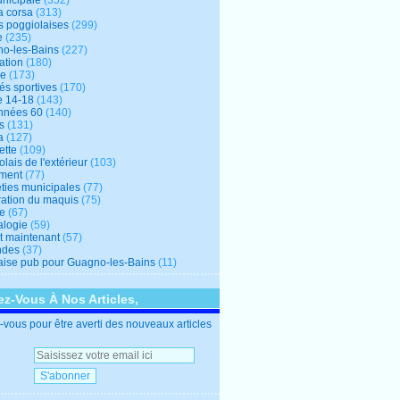
unicipale
(352)
a corsa
(313)
s poggiolaises
(299)
e
(235)
o-les-Bains
(227)
ation
(180)
re
(173)
tés sportives
(170)
e 14-18
(143)
nnées 60
(140)
s
(131)
a
(127)
ette
(109)
lais de l'extérieur
(103)
ment
(77)
éties municipales
(77)
ration du maquis
(75)
ne
(67)
logie
(59)
et maintenant
(57)
ndes
(37)
ise pub pour Guagno-les-Bains
(11)
z-Vous À Nos Articles,
vous pour être averti des nouveaux articles