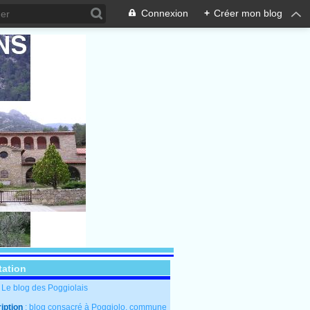
Connexion
+
Créer mon blog
tation
: Le blog des Poggiolais
iption
: blog consacré à Poggiolo, commune