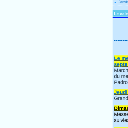
Janvi
Le cale
--------
Le me
septe
March
du me
Padro
Jeudi
Grand
Diman
Messe
suivie