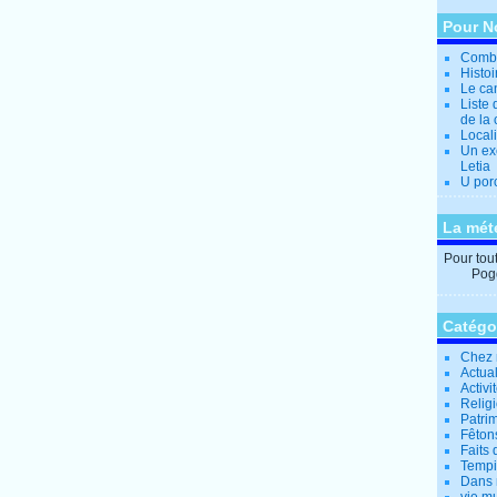
Pour N
Combi
Histo
Le can
Liste 
de la 
Locali
Un ex
Letia
U por
La mét
Pour tout 
Pogg
Catégo
Chez 
Actual
Activi
Relig
Patrim
Fêtons
Faits 
Tempi
Dans 