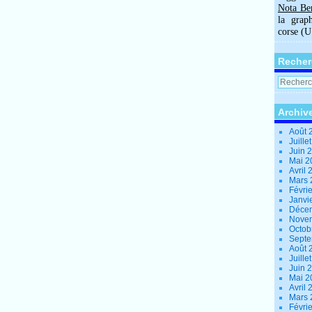
Nota Be
la grap
corse (
Recher
Archiv
Août 
Juille
Juin 
Mai 
Avril
Mars
Févri
Janvi
Déce
Nove
Octob
Sept
Août 
Juille
Juin 
Mai 
Avril
Mars
Févri