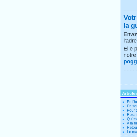
--------
Votr
la g
Envoy
l'adr
Elle 
notr
poggi
........
Article
En l'
En so
Pour t
Restri
Qu’es
A la 
Retour
Le ma