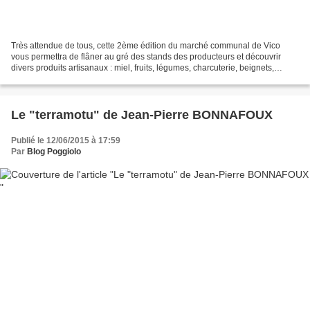
Très attendue de tous, cette 2ème édition du marché communal de Vico
vous permettra de flâner au gré des stands des producteurs et découvrir
divers produits artisanaux : miel, fruits, légumes, charcuterie, beignets,
fromage corse, confitures, huile d’olive,...
Le "terramotu" de Jean-Pierre BONNAFOUX
Publié le 12/06/2015 à 17:59
Par
Blog Poggiolo