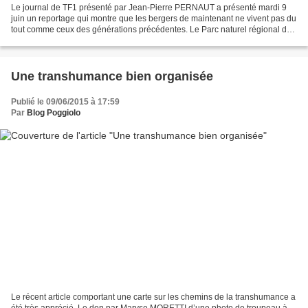
Le journal de TF1 présenté par Jean-Pierre PERNAUT a présenté mardi 9
juin un reportage qui montre que les bergers de maintenant ne vivent pas du
tout comme ceux des générations précédentes. Le Parc naturel régional de
Corse a mis à disposition ses hélicoptères...
Une transhumance bien organisée
Publié le 09/06/2015 à 17:59
Par
Blog Poggiolo
Le récent article comportant une carte sur les chemins de la transhumance a
été très apprécié. Le don par Maryse MORETTI d’une photo de troupeau à