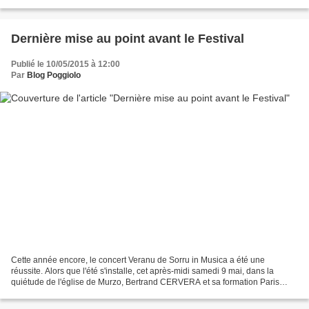
Saint-François-Ciné-concert...
Dernière mise au point avant le Festival
Publié le 10/05/2015 à 12:00
Par
Blog Poggiolo
Cette année encore, le concert Veranu de Sorru in Musica a été une
réussite. Alors que l'été s'installe, cet après-midi samedi 9 mai, dans la
quiétude de l'église de Murzo, Bertrand CERVERA et sa formation Paris
Classik, qu'on ne présente plus, nous ont...