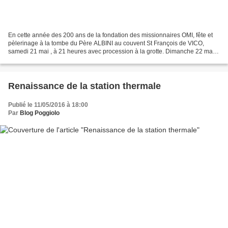
En cette année des 200 ans de la fondation des missionnaires OMI, fête et
pèlerinage à la tombe du Père ALBINI au couvent St François de VICO,
samedi 21 mai , à 21 heures avec procession à la grotte. Dimanche 22 mai: -
à 10 h 30: eucharistie - apéritif...
Renaissance de la station thermale
Publié le 11/05/2016 à 18:00
Par
Blog Poggiolo