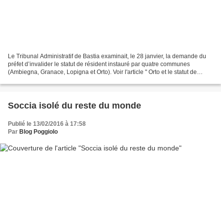
Le Tribunal Administratif de Bastia examinait, le 28 janvier, la demande du
préfet d’invalider le statut de résident instauré par quatre communes
(Ambiegna, Granace, Lopigna et Orto). Voir l'article " Orto et le statut de
résident ". La décision a été...
Soccia isolé du reste du monde
Publié le 13/02/2016 à 17:58
Par
Blog Poggiolo