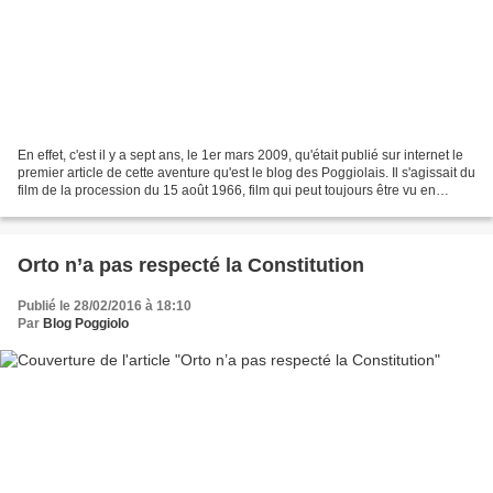
En effet, c'est il y a sept ans, le 1er mars 2009, qu'était publié sur internet le
premier article de cette aventure qu'est le blog des Poggiolais. Il s'agissait du
film de la procession du 15 août 1966, film qui peut toujours être vu en
suivant ce lien: Le...
Orto n’a pas respecté la Constitution
Publié le 28/02/2016 à 18:10
Par
Blog Poggiolo