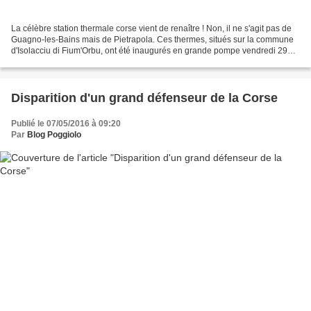
La célèbre station thermale corse vient de renaître ! Non, il ne s'agit pas de
Guagno-les-Bains mais de Pietrapola. Ces thermes, situés sur la commune
d'Isolacciu di Fium'Orbu, ont été inaugurés en grande pompe vendredi 29
avril 2016. L'établissement...
Disparition d'un grand défenseur de la Corse
Publié le 07/05/2016 à 09:20
Par
Blog Poggiolo