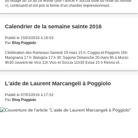
du village du 16 au 26 février (voir l’article « Soccia isolé du reste du monde
»), continuent et ont pris la forme d’un chantier impressionnant.
Heureusement, tous les acteurs...
Calendrier de la semaine sainte 2016
Publié le 15/03/2016 à 18:03
Par
Blog Poggiolo
Célébration des Rameaux Samedi 19 mars 15 h: Coggia et Poggiolo 16h:
Marignana 17 h: Balogna 17 h 30: Sagone Dimanche 20 mars 9h à Murzo
9h30 couvent de Vico 11h Vico et Soccia 11h30 Evisa 15 h Renno et
Guagno Jeudi Saint (jeudi 24 mars) : 15 h: Adoration...
L'aide de Laurent Marcangeli à Poggiolo
Publié le 07/03/2016 à 17:52
Par
Blog Poggiolo