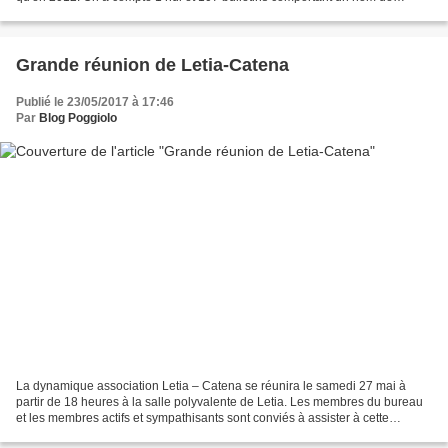
candidat. NOMS VOIX POURCENTAGES...
Grande réunion de Letia-Catena
Publié le 23/05/2017 à 17:46
Par
Blog Poggiolo
La dynamique association Letia – Catena se réunira le samedi 27 mai à
partir de 18 heures à la salle polyvalente de Letia. Les membres du bureau
et les membres actifs et sympathisants sont conviés à assister à cette
réunion. Au cours de cette réunion,...