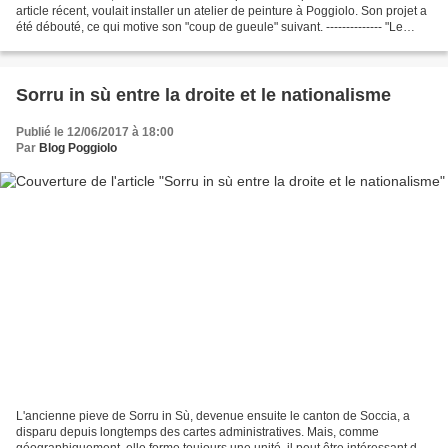
article récent, voulait installer un atelier de peinture à Poggiolo. Son projet a
été débouté, ce qui motive son "coup de gueule" suivant. -------------- "Le
corsaire hurlant",...
Sorru in sù entre la droite et le nationalisme
Publié le 12/06/2017 à 18:00
Par
Blog Poggiolo
L'ancienne pieve de Sorru in Sù, devenue ensuite le canton de Soccia, a
disparu depuis longtemps des cartes administratives. Mais, comme
géographiquement, elle forme toujours une unité, il peut être intéressant de