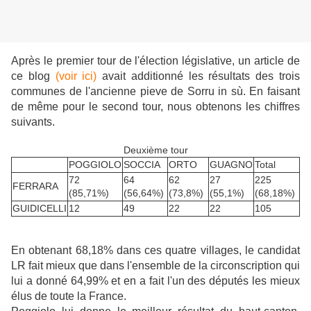
Après le premier tour de l'élection législative, un article de
ce blog
(voir ici)
avait additionné les résultats des trois
communes de l'ancienne pieve de Sorru in sù. En faisant
de même pour le second tour, nous obtenons les chiffres
suivants.
Deuxième tour
POGGIOLO
SOCCIA
ORTO
GUAGNO
Total
72
64
62
27
225
FERRARA
(85,71%)
(56,64%)
(73,8%)
(55,1%)
(68,18%)
GUIDICELLI
12
49
22
22
105
En obtenant 68,18% dans ces quatre villages, le candidat
LR fait mieux que dans l'ensemble de la circonscription qui
lui a donné 64,99% et en a fait l'un des députés les mieux
élus de toute la France.