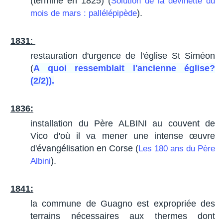
(terminé en 1825) (
Solution de la devinette du
).
mois de mars : pallélépipède
1831
:
restauration d'urgence de l'église St Siméon
(
A quoi ressemblait l'ancienne église?
(2/2)).
1836:
installation du Père ALBINI au couvent de
Vico d'où il va mener une intense œuvre
d'évangélisation en Corse (
Les 180 ans du Père
).
Albini
1841:
la commune de Guagno est expropriée des
terrains nécessaires aux thermes dont