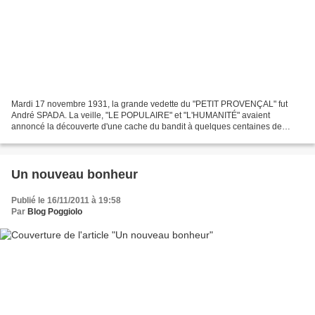
Mardi 17 novembre 1931, la grande vedette du "PETIT PROVENÇAL" fut
André SPADA. La veille, "LE POPULAIRE" et "L'HUMANITÉ" avaient
annoncé la découverte d'une cache du bandit à quelques centaines de
mètres de sa maison de la Punta, ce qui lui avait permis...
Un nouveau bonheur
Publié le 16/11/2011 à 19:58
Par
Blog Poggiolo