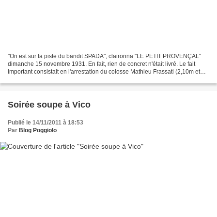
"On est sur la piste du bandit SPADA", claironna "LE PETIT PROVENÇAL"
dimanche 15 novembre 1931. En fait, rien de concret n'était livré. Le fait
important consistait en l'arrestation du colosse Mathieu Frassati (2,10m et
140 kilos!), accusé d'avoir aidé...
Soirée soupe à Vico
Publié le 14/11/2011 à 18:53
Par
Blog Poggiolo