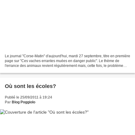
Le journal "Corse-Matin" d'aujourd'hui, mardi 27 septembre, titre en première
page sur "Ces vaches errantes muées en danger public". Le thème de
l'errance des animaux revient régulièrement mais, cette fois, le problème
semble être devenu de plus en plus...
Où sont les écoles?
Publié le 25/09/2011 à 19:24
Par
Blog Poggiolo