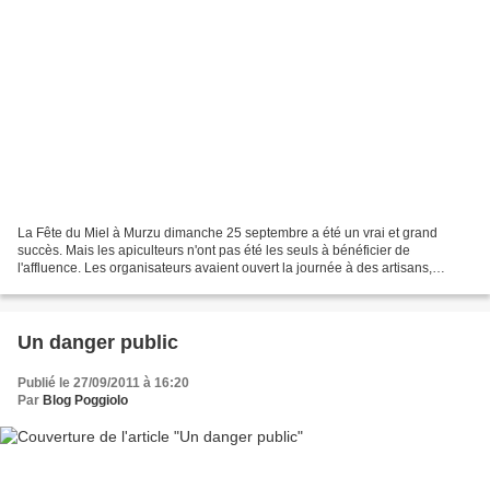
La Fête du Miel à Murzu dimanche 25 septembre a été un vrai et grand
succès. Mais les apiculteurs n'ont pas été les seuls à bénéficier de
l'affluence. Les organisateurs avaient ouvert la journée à des artisans,
artistes et écrivains. Parmi eux, Mathieu...
Un danger public
Publié le 27/09/2011 à 16:20
Par
Blog Poggiolo