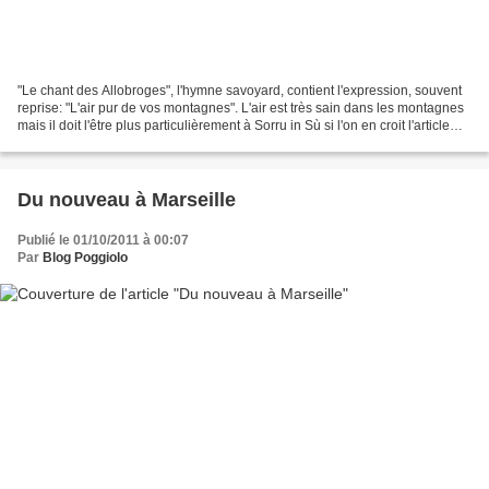
"Le chant des Allobroges", l'hymne savoyard, contient l'expression, souvent
reprise: "L'air pur de vos montagnes". L'air est très sain dans les montagnes
mais il doit l'être plus particulièrement à Sorru in Sù si l'on en croit l'article
paru dans "Corse-Matin"dimanche...
Du nouveau à Marseille
Publié le 01/10/2011 à 00:07
Par
Blog Poggiolo