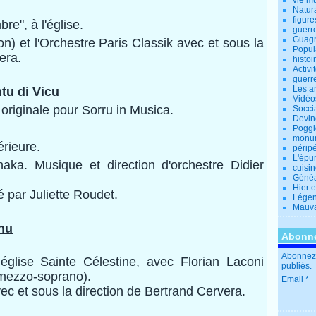
vie m
Natur
figure
e", à l'église.
guerr
Guagn
n) et l'Orchestre Paris Classik avec et sous la
Popul
era.
histoi
Activi
guerr
Les a
tu di Vicu
Vidéo
n originale pour Sorru in Musica.
Socci
Devin
Poggio
monu
érieure.
périp
L'épu
chaka. Musique
et direction d'orchestre Didier
cuisi
Généa
Hier 
é par Juliette Roudet.
Lége
Mauva
nnu
Abonne
.
Abonnez-
 église Sainte Célestine, avec Florian Laconi
publiés.
(mezzo-soprano).
Email
ec et sous la direction de Bertrand Cervera.