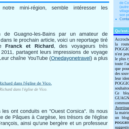
de Co
 notre mini-région, semble intéresser les
(autre
villag
son p
Conta
Qu'est
n de Guagno-les-Bains par un amateur de
ans le prochain article, voici un reportage tiré
Accroch
la rout
de
Franck et Richard
, des voyageurs très
POGGIOLO
 2011, partagent leurs impressions de voyage
n'est pe
 Leur chaîne YouTube (
Onedayonetravel
) a plus
le plus 
toute l'
que pour
des souv
leur iden
POGGIOL
souhaito
Richard dans l'église de Vico.
Ce blo
GUAGNO
commun
Avertiss
 les ont conduits en "Ouest Corsica". Ils nous
la mairi
e de Pâques à Cargèse, les trésors de l'église
un blog
François, ainsi qu'une bergère et un professeur
POGGIOLO
suggesti