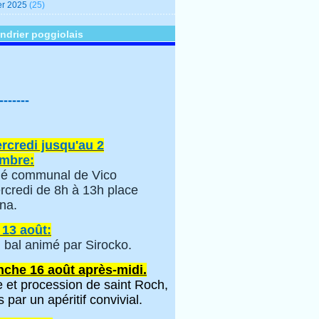
er 2025
(25)
ndrier poggiolais
-------
rcredi jusqu'au 2
mbre:
é communal de Vico
rcredi de 8h à 13h place
na.
 13 août:
 bal animé par Sirocko.
che 16 août après-midi.
 et procession de saint Roch,
s par un apéritif convivial.