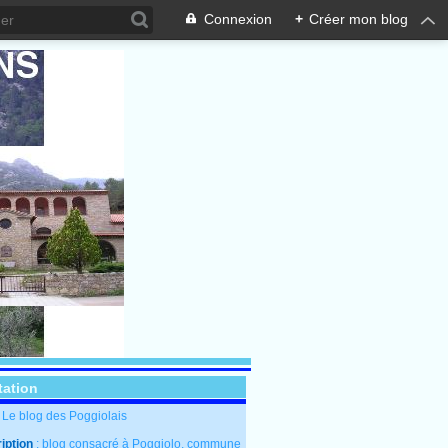
Connexion
+
Créer mon blog
tation
: Le blog des Poggiolais
iption
: blog consacré à Poggiolo, commune