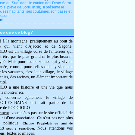
rse-du-Sud, dans le canton des Deux-Sorru
fois, piève de Sorru in sù). Il présente le
e, ses habitants, ses coutumes, son passé et
résent.
ct
-ce que ce blog?
é à la montagne, pratiquement au bout de
e qui vient d'Ajaccio et de Sagone,
 est un village corse de l'intérieur qui
ut-être pas le plus grand ni le plus beau ni
typé. Mais pour les personnes qui y vivent
année, comme pour celles qui n'y viennent
 les vacances, c'est leur village, le village
enirs, des racines, un élément important de
tité.
O a une histoire et une vie que nous
ns montrer ici.
g concerne également le village de
-LES-BAINS qui fait partie de la
e de POGGIOLO.
ement
: vous n'êtes pas sur le site officiel de
e ni d'une association. Ce n'est pas non plus
 politique.
Chaque Poggiolais ou ami de
Nous attendons vos
 peut y contribuer.
ons, textes et images.