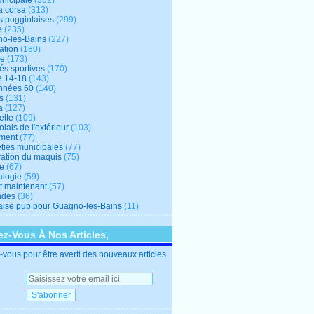
unicipale
(352)
a corsa
(313)
s poggiolaises
(299)
e
(235)
o-les-Bains
(227)
ation
(180)
re
(173)
tés sportives
(170)
e 14-18
(143)
nnées 60
(140)
s
(131)
a
(127)
ette
(109)
lais de l'extérieur
(103)
ment
(77)
éties municipales
(77)
ration du maquis
(75)
ne
(67)
logie
(59)
et maintenant
(57)
ndes
(36)
ise pub pour Guagno-les-Bains
(11)
z-Vous À Nos Articles,
vous pour être averti des nouveaux articles