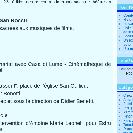
la 22e édition des rencontres internationales de théâtre en
Pour N
Combi
a San Roccu
Histo
Le can
nsacrées aux musiques de films.
Liste 
de la 
Locali
Un ex
Letia
U por
La mét
enariat avec Casa di Lume - Cinémathèque de
Pour tout 
l.
Pogg
assent", place
de l’église San Quilicu.
Catégo
r Benetti.
Chez 
Actual
c et sous la direction de Didier Benetti.
Activi
Relig
Patrim
ccia
Fêtons
Faits 
tervention d'Antoine Marie Leonelli pour Estru
Tempi
a.
Dans 