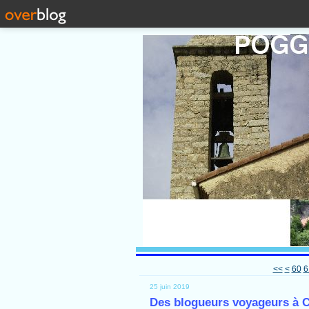
10
20
30
40
50
<<
<
60
6
25 juin 2019
Des blogueurs voyageurs à C