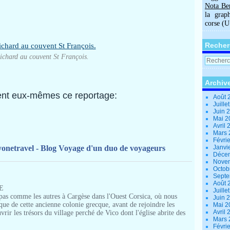
Nota Be
la grap
corse (
Recher
ichard au couvent St François.
Archiv
tent eux-mêmes ce reportage:
Août 
Juille
Juin 
Mai 
Avril
Mars
Févri
onetravel - Blog Voyage d'un duo de voyageurs
Janvi
Déce
Nove
Octob
Sept
Août 
E
Juille
pas comme les autres à Cargèse dans l'Ouest Corsica, où nous
Juin 
ique de cette ancienne colonie grecque, avant de rejoindre les
Mai 
Avril
ir les trésors du village perché de Vico dont l'église abrite des
Mars
Févri