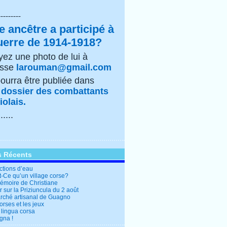
---------
e ancêtre a participé à
uerre de 1914-1918?
ez une photo de lui à
esse
larouman@gmail.com
pourra être publiée dans
e
dossier des combattants
olais.
......
s Récents
ctions d’eau
t-Ce qu’un village corse?
mémoire de Christiane
 sur la Priziuncula du 2 août
rché artisanal de Guagno
rses et les jeux
 lingua corsa
gna !