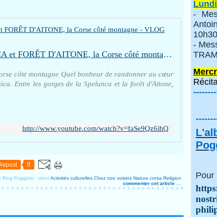
Lundi
- Mes
Anto
10h30
- Mes
GORGES de la SPELUNCA et FORÊT D'AITONE, la Corse côté montagne - VLOG VOYAGE OUEST CORSICA
TRAMI
Mercr
orse côté montagne Quel bonheur de randonner au cœur
Récita
ca. Entre les gorges de la Spelunca et la forêt d'Aitone,
--------
-------
http://www.youtube.com/watch?v=faSe9Qz6ihQ
L'a
Pogg
Repost
0
Pour 
y Blog Poggiolo
-
dans
Activités culturelles
Chez nos voisins
Natura corsa
Religion
commenter cet article
…
https
nostr
phili