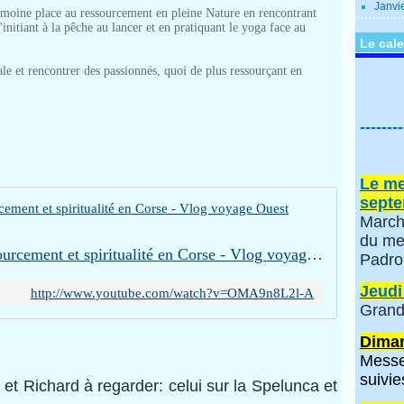
Janvi
trimoine place au ressourcement en pleine Nature en rencontrant
'initiant à la pêche au lancer et en pratiquant le yoga face au
Le cale
le et rencontrer des passionnés, quoi de plus ressourçant en
--------
Le me
septe
March
du me
Cargèse et Vico entre ressourcement et spiritualité en Corse - Vlog voyage Ouest Corsica
Padro
Jeudi
http://www.youtube.com/watch?v=OMA9n8L2l-A
Grand
Diman
Messe
suivie
et Richard à regarder: celui sur la Spelunca et