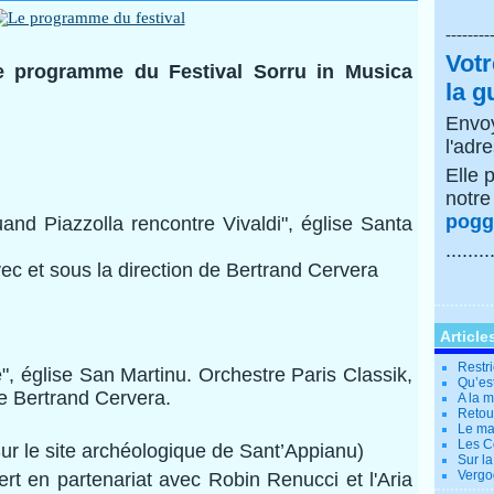
--------
Votr
e programme du Festival Sorru in Musica
la g
Envoy
l'adr
Elle 
notr
poggi
and Piazzolla rencontre Vivaldi", église Santa
........
ec et sous la direction de Bertrand Cervera
Article
Restri
", église San Martinu. Orchestre Paris Classik,
Qu’es
de Bertrand Cervera.
A la 
Retour
Le ma
Les Co
ur le site archéologique de Sant’Appianu)
Sur la
Vergo
ert en partenariat avec Robin Renucci et l'Aria