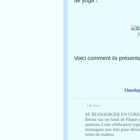
de yoga !.
R
Voici comment ils présen
Oneday
5 K vues
·
SE RESSOURCER EN CORS
Retour sur un lundi de Pâques 
assistons à une célébration typ
montagnes non loin pour découvr
toiles de maîtres.