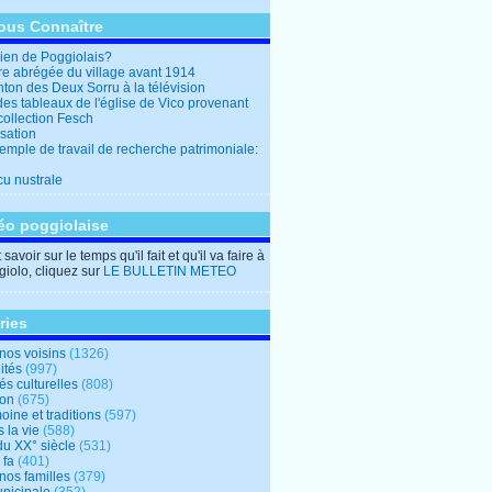
ous Connaître
en de Poggiolais?
ire abrégée du village avant 1914
ton des Deux Sorru à la télévision
des tableaux de l'église de Vico provenant
collection Fesch
sation
emple de travail de recherche patrimoniale:
cu nustrale
éo poggiolaise
savoir sur le temps qu'il fait et qu'il va faire à
iolo, cliquez sur
LE BULLETIN METEO
ries
nos voisins
(1326)
ités
(997)
tés culturelles
(808)
ion
(675)
oine et traditions
(597)
 la vie
(588)
du XX° siècle
(531)
 fa
(401)
nos familles
(379)