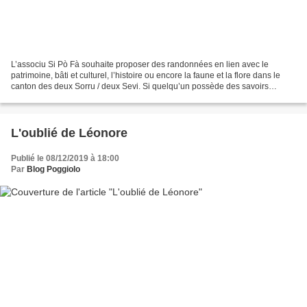
L’associu Si Pò Fà souhaite proposer des randonnées en lien avec le
patrimoine, bâti et culturel, l’histoire ou encore la faune et la flore dans le
canton des deux Sorru / deux Sevi. Si quelqu’un possède des savoirs
particuliers sur ces thèmes et souhaite...
L'oublié de Léonore
Publié le 08/12/2019 à 18:00
Par
Blog Poggiolo