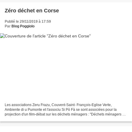
Zéro déchet en Corse
Publié le 29/11/2019 à 17:59
Par
Blog Poggiolo
Les associations Zeru Frazu, Couvent-Saint- François-Eglise Verte,
Ambiente di u Pumonte et l'associu Si Pò Fà se sont associées pour la
projection d'un film-débat sur les déchets ménagers : "Déchets ménagers en
Corse, bilan et perspectives". Venez alors...