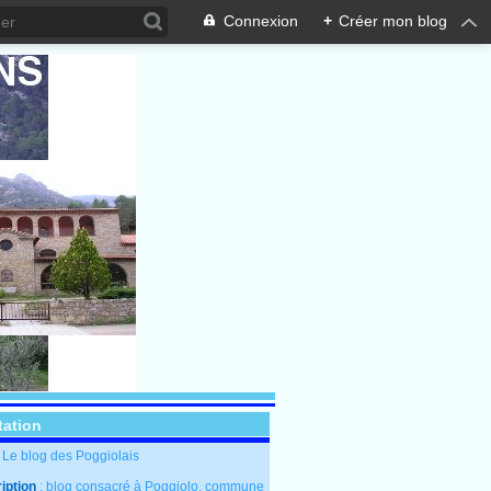
Connexion
+
Créer mon blog
tation
: Le blog des Poggiolais
iption
: blog consacré à Poggiolo, commune