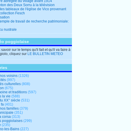
ire abrégée du village avant 1914
ton des Deux Sorru à la télévision
des tableaux de l'église de Vico provenant
collection Fesch
sation
emple de travail de recherche patrimoniale:
cu nustrale
éo poggiolaise
savoir sur le temps qu'il fait et qu'il va faire à
iolo, cliquez sur
LE BULLETIN METEO
ries
nos voisins
(1326)
ités
(997)
tés culturelles
(808)
ion
(675)
oine et traditions
(597)
 la vie
(588)
du XX° siècle
(531)
 fa
(401)
nos familles
(379)
unicipale
(351)
a corsa
(313)
s poggiolaises
(299)
e
(235)
o-les-Bains
(227)