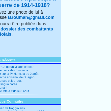
uerre de 1914-1918?
ez une photo de lui à
esse
larouman@gmail.com
pourra être publiée dans
e
dossier des combattants
olais.
......
s Récents
t-Ce qu’un village corse?
mémoire de Christiane
 sur la Priziuncula du 2 août
rché artisanal de Guagno
rses et les jeux
 lingua corsa
gna !
 fête à Orto le 8 août
ous Connaître
en de Poggiolais?