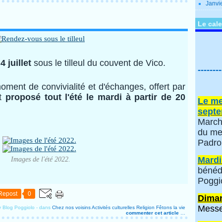
Janvi
Le cale
4 juillet
sous le tilleul du couvent de Vico.
--------
oment de convivialité et d'échanges, offert par
st
proposé tout l'été le mardi à partir de 20
Le me
septe
March
du me
Padro
Mardi
Images de l'été 2022.
bénéd
Poggi
Repost
0
Diman
Messe
y Blog Poggiolo
-
dans
Chez nos voisins
Activités culturelles
Religion
Fêtons la vie
commenter cet article
…