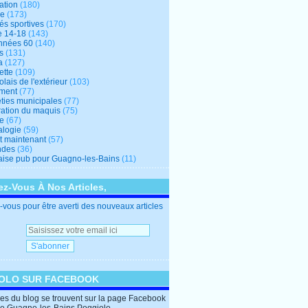
ation
(180)
re
(173)
tés sportives
(170)
e 14-18
(143)
nnées 60
(140)
s
(131)
a
(127)
ette
(109)
lais de l'extérieur
(103)
ment
(77)
éties municipales
(77)
ration du maquis
(75)
ne
(67)
logie
(59)
et maintenant
(57)
ndes
(36)
ise pub pour Guagno-les-Bains
(11)
z-Vous À Nos Articles,
vous pour être averti des nouveaux articles
OLO SUR FACEBOOK
cles du blog se trouvent sur la page Facebook