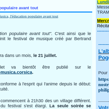
Lundi
Messe
populaire avant tout
TRAMI
Mercr
Récita
--------
tion populaire avant tout"
. C'est ainsi que le
nit le festival de musique créé par Bertrand
-------
L'a
era dans un mois,
le 21 juillet.
Pogg
et va bientôt être publié sur le
-musica.corsica
.
Pour 
https
onforme à l'esprit qui l'anime depuis le début:
nostr
tuité.
phili
 commencent à 21h30 des un village différent.
--------
du festival s'est élargi.
La seule soirée se
Votr