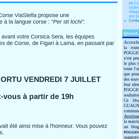
de Co
(autre
villag
Corse ViaStella propose une
son p
Conta
 à la langue corse :
"Per sti lochi".
Qu'est
é avant votre Corsica Sera, les équipes
ages de Corse, de Figari à Lama, en passant par
Accroch
la rout
POGGIOLO
n'est pe
le plus 
toute l'
que pour
 à ORTU VENDREDI 7 JUILLET
des souv
leur iden
POGGIOL
-vous à partir de 19h
souhaito
Ce blo
GUAGNO
commun
Avertiss
la mairi
ait été ainsi mise à l'honneur. Vous pouvez
un blog
s.
POGGIOLO
suggesti