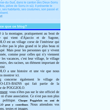
rse-du-Sud, dans le canton des Deux-Sorru
fois, piève de Sorru in sù). Il présente le
e, ses habitants, ses coutumes, son passé et
résent.
ct
-ce que ce blog?
é à la montagne, pratiquement au bout de
e qui vient d'Ajaccio et de Sagone,
 est un village corse de l'intérieur qui
ut-être pas le plus grand ni le plus beau ni
typé. Mais pour les personnes qui y vivent
année, comme pour celles qui n'y viennent
 les vacances, c'est leur village, le village
enirs, des racines, un élément important de
tité.
O a une histoire et une vie que nous
ns montrer ici.
g concerne également le village de
-LES-BAINS qui fait partie de la
e de POGGIOLO.
ement
: vous n'êtes pas sur le site officiel de
e ni d'une association. Ce n'est pas non plus
 politique.
Chaque Poggiolais ou ami de
Nous attendons vos
 peut y contribuer.
ons, textes et images.