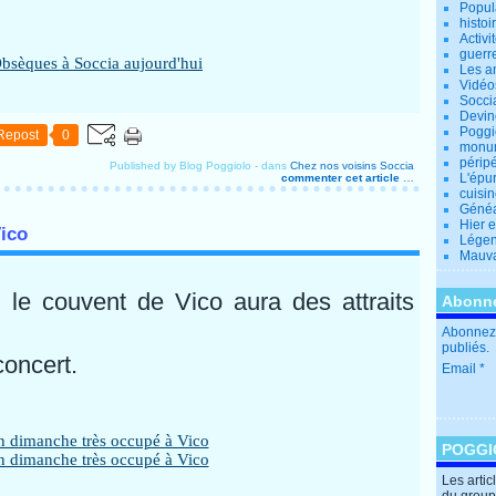
Popul
histoi
Activi
guerr
Les a
Vidéo
Socci
Devin
Poggio
Repost
0
monu
périp
Published by Blog Poggiolo
-
dans
Chez nos voisins
Soccia
L'épu
commenter cet article
…
cuisi
Généa
Hier 
ico
Lége
Mauva
 le couvent de Vico aura des attraits
Abonne
Abonnez-
publiés.
concert.
Email
POGGI
Les arti