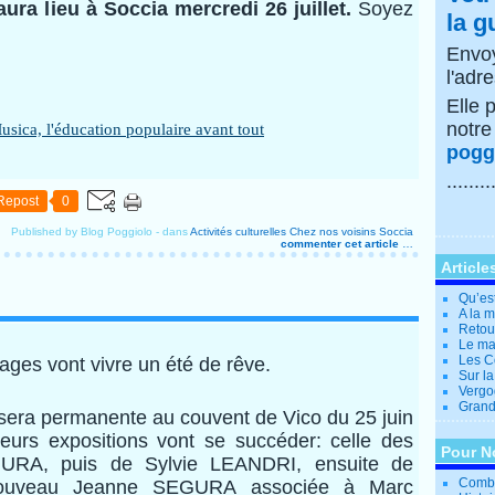
ura lieu à Soccia mercredi 26 juillet.
Soyez
la g
Envoy
l'adr
Elle 
notr
poggi
........
Repost
0
Published by Blog Poggiolo
-
dans
Activités culturelles
Chez nos voisins
Soccia
commenter cet article
…
Article
Qu’es
A la 
Retour
Le ma
Les Co
ages vont vivre un été de rêve.
Sur la
Vergo
Grande
sera permanente au couvent de Vico du 25 juin
ieurs expositions vont se succéder: celle des
Pour N
RA, puis de Sylvie LEANDRI, ensuite de
Combi
nouveau Jeanne SEGURA associée à Marc