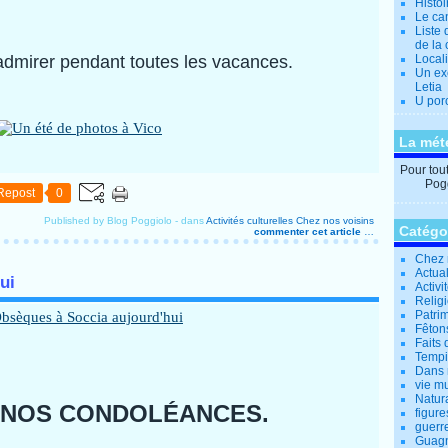
Histo
Le can
Liste 
de la 
admirer pendant toutes les vacances.
Locali
Un ex
Letia
U por
La mét
Pour tout 
Pogg
Repost
0
Published by Blog Poggiolo
-
dans
Activités culturelles
Chez nos voisins
Catégo
commenter cet article
…
Chez 
Actual
ui
Activi
Relig
Patrim
Fêtons
Faits 
Tempi
Dans 
vie m
Natur
 NOS CONDOLÉANCES.
figure
guerr
Guagn