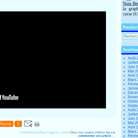
Nota Be
la grap
corse (
Recher
Archiv
Août 
Juille
Juin 
Mai 
Avril
Mars
Févri
Janvi
Déce
Nove
Octob
Sept
Août 
Juille
Juin 
Mai 
Repost
0
Avril
Mars
Published by Blog Poggiolo
-
dans
Chez nos voisins
Vidéos
Soccia
Févri
commenter cet article
…