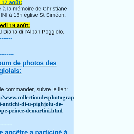
 17 août:
 à la mémoire de Christiane
NI à 18h église St Siméon.
edi 19 août:
l Diana di l'Alban Poggiolo.
-------
--------
lbum de photos des
iolais:
le commander, suivre le lien:
://www.collectiondesphotographes.com/i-
i-antichi-di-u-pighjolu-de-
ppe-prince-demartini.html
---------
e ancêtre a participé à