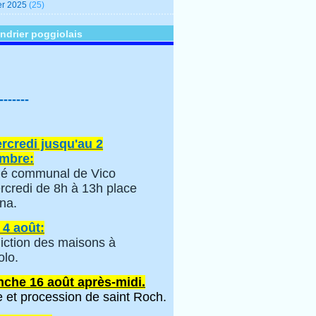
er 2025
(25)
ndrier poggiolais
-------
rcredi jusqu'au 2
mbre:
é communal de Vico
rcredi de 8h à 13h place
na.
 4 août:
iction des maisons à
olo.
che 16 août après-midi.
 et procession de saint Roch.