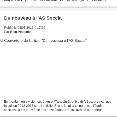
MATTÉA le 16 juin 2013. Elle mesure 51 cm et pèse 3,925 kg. Les heureux
parents s'étaient mariés le 2 août 2012...
Du nouveau à l'AS Soccia
Publié le 04/08/2013 à 17:56
Par
Blog Poggiolo
En montant en division supérieure, l'Associu Sportivu di A Soccia savait que
la saison 2012-2013 serait difficile. Et elle le fut, à tel point que l'équipe
socciaise a fini neuvième des onze équipes de la Division d'Honneur
Entreprise Sud après avoir...