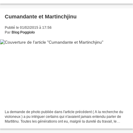
journée, des expositions et des exposés avec...
Cumandante et Martinchjinu
Publié le 01/02/2015 à 17:56
Par
Blog Poggiolo
La demande de photo publiée dans l'article précédent ( A la recherche du
violoneux ) a pu intriguer certains qui n'avaient jamais entendu parler de
Martitinu. Toutes les générations ont eu, malgré la dureté du travail, le
besoin de s'amuser. Au XIXème...