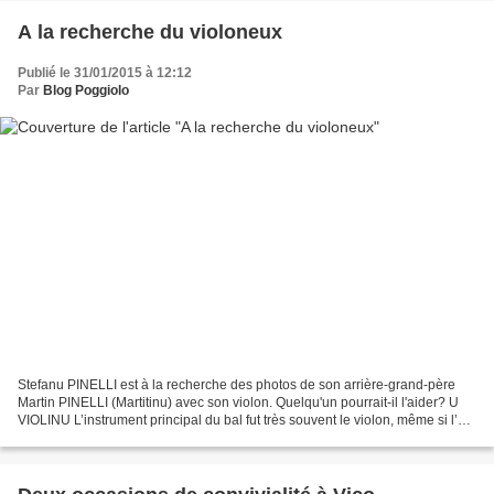
A la recherche du violoneux
Publié le 31/01/2015 à 12:12
Par
Blog Poggiolo
Stefanu PINELLI est à la recherche des photos de son arrière-grand-père
Martin PINELLI (Martitinu) avec son violon. Quelqu'un pourrait-il l'aider? U
VIOLINU L’instrument principal du bal fut très souvent le violon, même si l’on
a le témoignage d’utilisation...