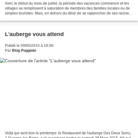
Avec le début du mois de juillet, la période des vacances commence et les
villages se remplissent à saturation de membres des familles locales ou de
simples touristes. Mais, en dehors du désir de se rapprocher de ses racines
et de ses ancêtres, que va-t-on...
L'auberge vous attend
Publié le 09/05/2015 à 18:00
Par
Blog Poggiolo
Voilà qui sent bon le printemps: le Restaurant de l'auberge Des Deux Sorru,
à Guagno-les-Bains, a ré-ouvert ses portes le samedi 28 Mars 2015. Hé oui