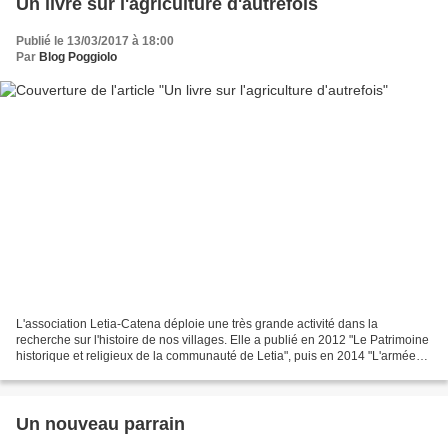
Un livre sur l'agriculture d'autrefois
Publié le 13/03/2017 à 18:00
Par
Blog Poggiolo
L'association Letia-Catena déploie une très grande activité dans la
recherche sur l'histoire de nos villages. Elle a publié en 2012 "Le Patrimoine
historique et religieux de la communauté de Letia", puis en 2014 "L'armée
du Regnu di Corsica sous le généralat...
Un nouveau parrain