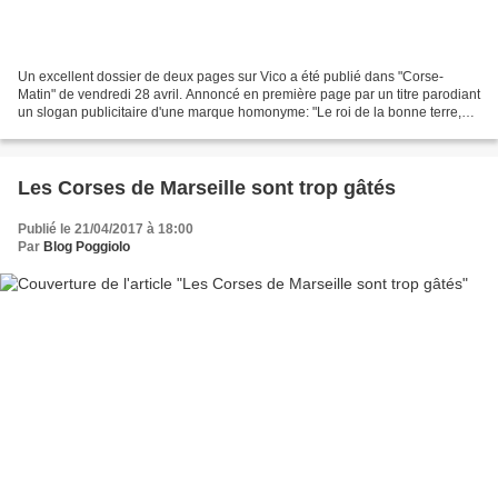
Un excellent dossier de deux pages sur Vico a été publié dans "Corse-
Matin" de vendredi 28 avril. Annoncé en première page par un titre parodiant
un slogan publicitaire d'une marque homonyme: "Le roi de la bonne terre,
c'est Vico" , il montre comment...
Les Corses de Marseille sont trop gâtés
Publié le 21/04/2017 à 18:00
Par
Blog Poggiolo