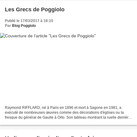
Les Grecs de Poggiolo
Publié le 17/03/2017 à 18:10
Par
Blog Poggiolo
Raymond RIFFLARD, né à Paris en 1896 et mort à Sagone en 1981, a
exécuté de nombreuses œuvres comme des décorations d'églises ou la
fresque du général de Gaulle à Orto. Son tableau montrant la ruelle derrière
la chapelle Saint Roch de Poggiolo (voir l'article...