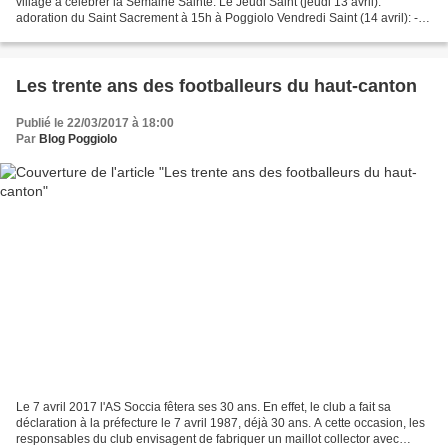
village à célébrer la Semaine Sainte. Le Jeudi Saint (jeudi 13 avril):
adoration du Saint Sacrement à 15h à Poggiolo Vendredi Saint (14 avril): -
Guagno: chemin de croix à 15h -...
Les trente ans des footballeurs du haut-canton
Publié le 22/03/2017 à 18:00
Par
Blog Poggiolo
Le 7 avril 2017 l'AS Soccia fêtera ses 30 ans. En effet, le club a fait sa
déclaration à la préfecture le 7 avril 1987, déjà 30 ans. A cette occasion, les
responsables du club envisagent de fabriquer un maillot collector avec