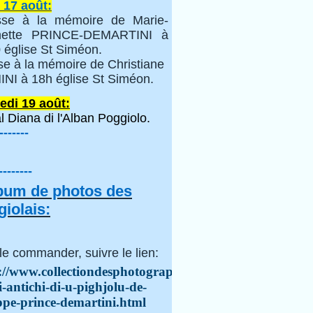
 17 août:
se à la mémoire de Marie-
inette PRINCE-DEMARTINI à
 église St Siméon.
se à la mémoire de Christiane
NI à 18h église St Siméon.
edi 19 août:
l Diana di l'Alban Poggiolo.
-------
--------
lbum de photos des
iolais:
le commander, suivre le lien:
://www.collectiondesphotographes.com/i-
i-antichi-di-u-pighjolu-de-
ppe-prince-demartini.html