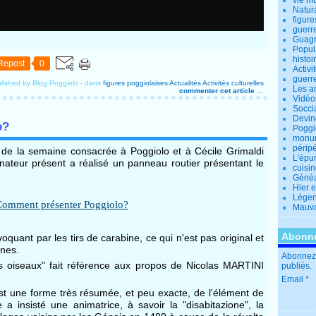
vie m
Natur
figure
guerr
Guagn
Popul
histoi
Repost
0
Activi
guerr
lished by Blog Poggiolo
-
dans
figures poggiolaises
Actualités
Activités culturelles
Les a
commenter cet article
…
Vidéo
Socci
Devin
o?
Poggio
monu
périp
e de la semaine consacrée à Poggiolo et à Cécile Grimaldi
L'épu
sinateur présent a réalisé un panneau routier présentant le
cuisi
Généa
Hier 
Lége
Mauva
Abonne
quant par les tirs de carabine, ce qui n'est pas original et
nes.
Abonnez-
its oiseaux" fait référence aux propos de Nicolas MARTINI
publiés.
Email
t une forme très résumée, et peu exacte, de l'élément de
le a insisté une animatrice, à savoir la "disabitazione", la