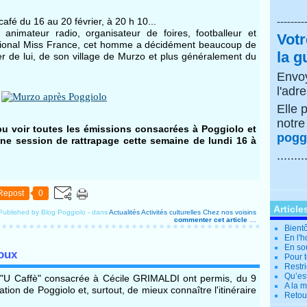
afé du 16 au 20 février, à 20 h 10...
--------
n animateur radio, organisateur de foires, footballeur et
Votr
gional Miss France, cet homme a décidément beaucoup de
la g
rler de lui, de son village de Murzo et plus généralement du
Envoy
l'adr
Elle 
notr
u voir toutes les émissions consacrées à Poggiolo et
poggi
ne session de rattrapage cette semaine de lundi 16 à
........
Repost
0
Article
Published by Blog Poggiolo
-
dans
Actualités
Activités culturelles
Chez nos voisins
commenter cet article
…
Bientô
En l'
En so
oux
Pour t
Restri
Qu’es
n "U Caffè" consacrée à Cécile GRIMALDI ont permis, du 9
A la 
ation de Poggiolo et, surtout, de mieux connaître l'itinéraire
Retour