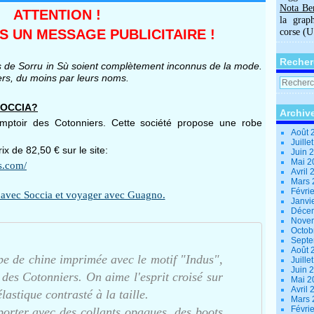
Nota Be
ATTENTION !
la grap
AS UN MESSAGE PUBLICITAIRE !
corse (
Recher
ges de Sorru in Sù soient complètement inconnus de la mode.
ners, du moins par leurs noms.
 SOCCIA?
Archiv
omptoir des Cotonniers. Cette société propose une robe
Août 
Juille
ix de 82,50 € sur le site:
Juin 
Mai 
s.com/
Avril
Mars
Févri
Janvi
Déce
Nove
Octob
Sept
Août 
êpe de chine imprimée avec le motif "Indus",
Juille
Juin 
 des Cotonniers. On aime l'esprit croisé sur
Mai 
Avril
élastique contrasté à la taille.
Mars
Févri
er avec des collants opaques, des boots