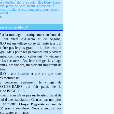
rse-du-Sud, dans le canton des Deux-Sorru
fois, piève de Sorru in sù). Il présente le
e, ses habitants, ses coutumes, son passé et
résent.
ct
-ce que ce blog?
é à la montagne, pratiquement au bout de
e qui vient d'Ajaccio et de Sagone,
 est un village corse de l'intérieur qui
ut-être pas le plus grand ni le plus beau ni
typé. Mais pour les personnes qui y vivent
année, comme pour celles qui n'y viennent
 les vacances, c'est leur village, le village
enirs, des racines, un élément important de
tité.
O a une histoire et une vie que nous
ns montrer ici.
g concerne également le village de
-LES-BAINS qui fait partie de la
e de POGGIOLO.
ement
: vous n'êtes pas sur le site officiel de
e ni d'une association. Ce n'est pas non plus
 politique.
Chaque Poggiolais ou ami de
Nous attendons vos
 peut y contribuer.
ons, textes et images.