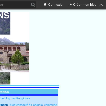
Connexion
+
Créer mon blog
tation
: Le blog des Poggiolais
iption
: blog consacré à Poggiolo, commune