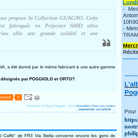
Lundi
- Mes
Anto
us propose la Collection GUAGNO. Cette
10h30
st fabriquée en Polyester 600D ultra
- Mes
riau allie une grande solidité et une
TRAMI
Mercr
Récita
--------
ANA, a été donné par le même fabricant à une autre gamme
-------
tôt désignés par POGGIOLO et ORTO?
L'a
Pogg
Repost
0
Published by Blog Poggiolo
-
dans
Actualités
Chez nos voisins
commenter cet article
…
Pour 
https
nostr
phili
"U Caffè" de FR3 Via Stella concerne encore les gens de