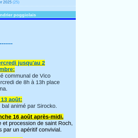
er 2025
(25)
ndrier poggiolais
-------
rcredi jusqu'au 2
mbre:
é communal de Vico
rcredi de 8h à 13h place
na.
 13 août:
 bal animé par Sirocko.
che 16 août après-midi.
 et procession de saint Roch,
s par un apéritif convivial.