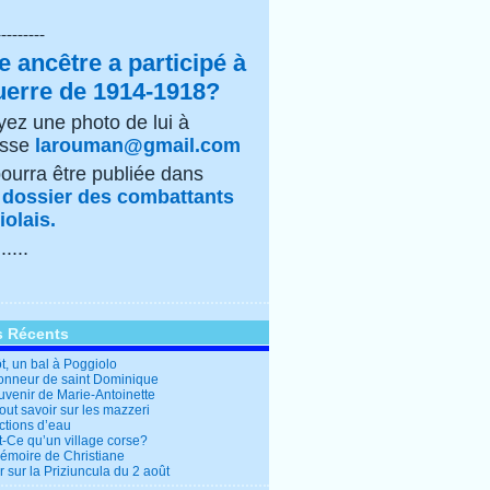
---------
e ancêtre a participé à
uerre de 1914-1918?
ez une photo de lui à
esse
larouman@gmail.com
pourra être publiée dans
e
dossier des combattants
olais.
......
s Récents
t, un bal à Poggiolo
honneur de saint Dominique
uvenir de Marie-Antoinette
out savoir sur les mazzeri
ctions d’eau
t-Ce qu’un village corse?
mémoire de Christiane
 sur la Priziuncula du 2 août