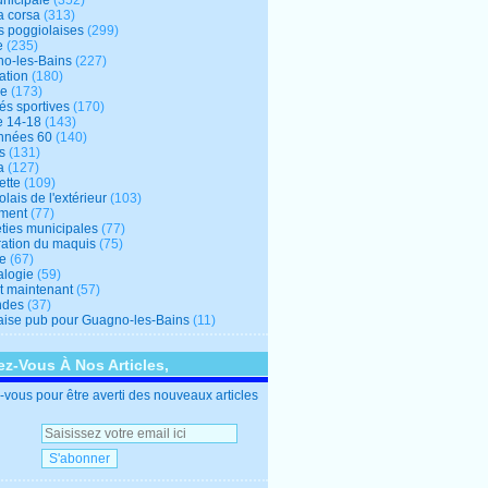
unicipale
(352)
a corsa
(313)
s poggiolaises
(299)
e
(235)
o-les-Bains
(227)
ation
(180)
re
(173)
tés sportives
(170)
e 14-18
(143)
nnées 60
(140)
s
(131)
a
(127)
ette
(109)
lais de l'extérieur
(103)
ment
(77)
éties municipales
(77)
ration du maquis
(75)
ne
(67)
logie
(59)
et maintenant
(57)
ndes
(37)
ise pub pour Guagno-les-Bains
(11)
z-Vous À Nos Articles,
vous pour être averti des nouveaux articles