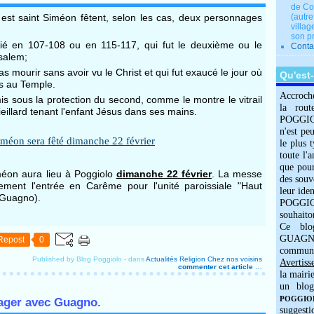
de Co
n est saint Siméon fêtent, selon les cas, deux personnages
(autre
villag
son p
fié en 107-108 ou en 115-117, qui fut le deuxième ou le
Conta
usalem;
as mourir sans avoir vu le Christ et qui fut exaucé le jour où
Qu'est
s au Temple.
Accroch
is sous la protection du second, comme le montre le vitrail
la rout
vieillard tenant l'enfant Jésus dans ses mains.
POGGIOLO
n'est pe
le plus 
toute l'
que pour
iméon aura lieu à Poggiolo
d
imanche 22 février
. La messe
des souv
ent l'entrée en Carême pour l'unité paroissiale "Haut
leur iden
 Guagno).
POGGIOL
souhaito
Ce blo
GUAGNO
Repost
0
commun
Published by Blog Poggiolo
-
dans
Actualités
Religion
Chez nos voisins
Avertiss
commenter cet article
…
la mairi
un blog
POGGIOLO
yager avec Guagno.
suggesti