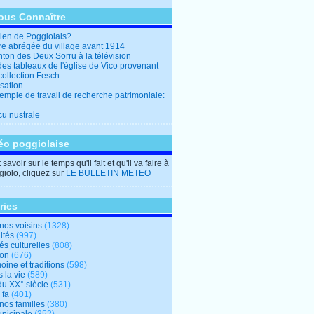
ous Connaître
en de Poggiolais?
ire abrégée du village avant 1914
ton des Deux Sorru à la télévision
des tableaux de l'église de Vico provenant
collection Fesch
sation
emple de travail de recherche patrimoniale:
cu nustrale
éo poggiolaise
savoir sur le temps qu'il fait et qu'il va faire à
iolo, cliquez sur
LE BULLETIN METEO
ries
nos voisins
(1328)
ités
(997)
tés culturelles
(808)
ion
(676)
oine et traditions
(598)
 la vie
(589)
du XX° siècle
(531)
 fa
(401)
nos familles
(380)