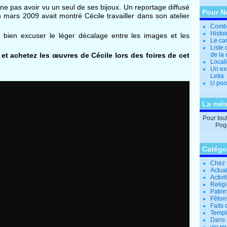
 pas avoir vu un seul de ses bijoux. Un reportage diffusé
Pour N
 mars 2009 avait montré Cécile travailler dans son atelier
Combi
Histo
 bien excuser le léger décalage entre les images et les
Le can
Liste 
 et achetez les œuvres de Cécile lors des foires de cet
de la 
Locali
Un ex
Letia
U por
La mét
Pour tout 
Pogg
Catégo
Chez 
Actual
Activi
Relig
Patrim
Fêtons
Faits 
Tempi
Dans 