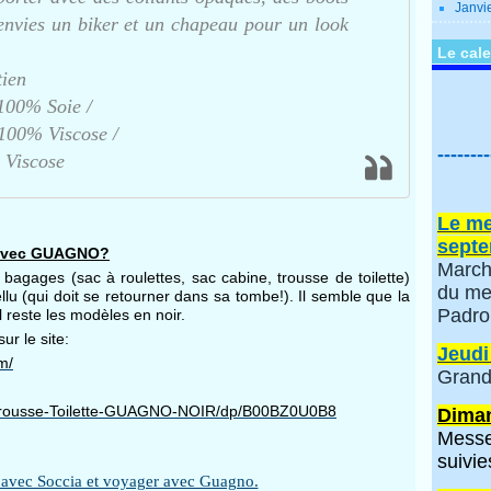
Janvi
 envies un biker et un chapeau pour un look
Le cale
tien
 100% Soie /
100% Viscose /
--------
 Viscose
Le me
septe
e avec GUAGNO?
March
bagages (sac à roulettes, sac cabine, trousse de toilette)
du me
llu (qui doit se retourner dans sa tombe!). Il semble que la
Padro
l reste les modèles en noir.
r le site:
Jeudi
m/
Grand
-Trousse-Toilette-GUAGNO-NOIR/dp/B00BZ0U0B8​
Diman
Messe
suivie