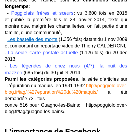
longtemps
:
Poggiolais frères et sœurs
-
:
vu 3.600 fois en 2015
et publié la première fois le
28 janvier 2014, texte qui
montre que, malgré les chamailleries, on fait partie d'une
famille, d'une communauté,
Les bastelle des morts
(1.356 fois) datant du 1 nov 2009
-
et comportant un reportage video de Thierry CALDERONI,
La seule carte postale actuelle
(1.126 fois) du 20 dec
-
2013,
Les légendes de chez nous (4/7): la nuit des
-
mazzeri
(685 fois) du
30 juillet 2014.
Parmi les catégories proposées
, la série d’articles sur
"L’épuration du maquis" en 1931-1932
http://poggiolo.over-
blog.fr/tag/l%27epuration%20du%20maquis/
a été
demandée 721 fois
contre 516 pour Guagno-les-Bains:
http://poggiolo.over-
blog.fr/tag/guagno-les-bains/
.
L’importance de Facebook