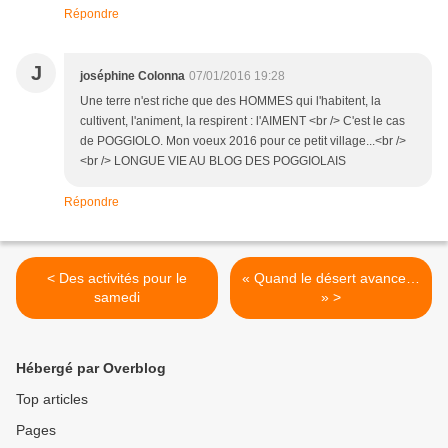
Répondre
J
joséphine Colonna
07/01/2016 19:28
Une terre n'est riche que des HOMMES qui l'habitent, la
cultivent, l'animent, la respirent : l'AIMENT <br /> C'est le cas
de POGGIOLO. Mon voeux 2016 pour ce petit village...<br />
<br /> LONGUE VIE AU BLOG DES POGGIOLAIS
Répondre
< Des activités pour le
« Quand le désert avance…
samedi
» >
Hébergé par Overblog
Top articles
Pages