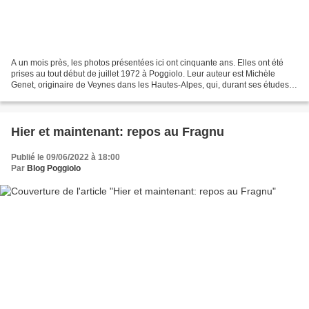
A un mois près, les photos présentées ici ont cinquante ans. Elles ont été
prises au tout début de juillet 1972 à Poggiolo. Leur auteur est Michèle
Genet, originaire de Veynes dans les Hautes-Alpes, qui, durant ses études
d'Histoire à Aix-en-Provence,...
Hier et maintenant: repos au Fragnu
Publié le 09/06/2022 à 18:00
Par
Blog Poggiolo