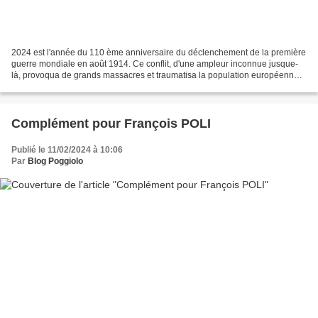
2024 est l'année du 110 ème anniversaire du déclenchement de la première
guerre mondiale en août 1914. Ce conflit, d'une ampleur inconnue jusque-
là, provoqua de grands massacres et traumatisa la population européenne.
Poggiolo, comme toute la France,...
Complément pour François POLI
Publié le 11/02/2024 à 10:06
Par
Blog Poggiolo