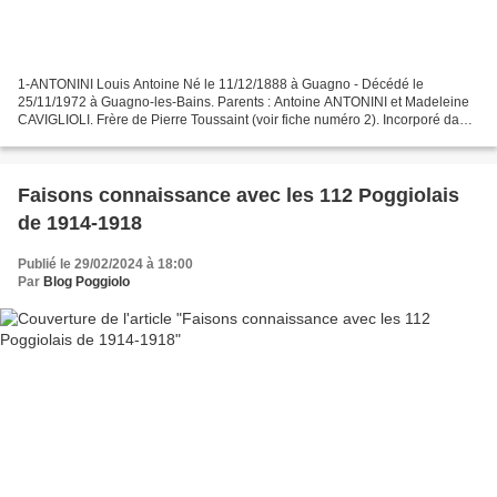
1-ANTONINI Louis Antoine Né le 11/12/1888 à Guagno - Décédé le
25/11/1972 à Guagno-les-Bains. Parents : Antoine ANTONINI et Madeleine
CAVIGLIOLI. Frère de Pierre Toussaint (voir fiche numéro 2). Incorporé dans
l’artillerie à pied d’octobre 1909 à septembre...
Faisons connaissance avec les 112 Poggiolais
de 1914-1918
Publié le 29/02/2024 à 18:00
Par
Blog Poggiolo