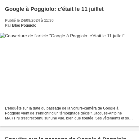
Google à Poggiolo: c'était le 11 juillet
Publié le 24/09/2024 à 11:30
Par
Blog Poggiolo
L'enquête sur la date du passage de la voiture-caméra de Google à
Poggiolo vient de s'enrichir d'un témoignage décisif. Jacques-Antoine
MARTINI s'est reconnu sur une vue, bien que floutée. Ses vêtements et son
sac à dos prouvent que la photo date du jeudi...