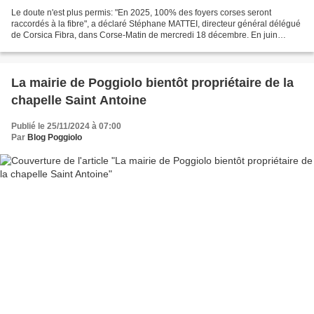
Le doute n'est plus permis: "En 2025, 100% des foyers corses seront
raccordés à la fibre", a déclaré Stéphane MATTEI, directeur général délégué
de Corsica Fibra, dans Corse-Matin de mercredi 18 décembre. En juin
prochain, "un usager au fin fond du rural...
La mairie de Poggiolo bientôt propriétaire de la
chapelle Saint Antoine
Publié le 25/11/2024 à 07:00
Par
Blog Poggiolo