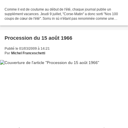
Comme il est de coutume au début de l'été, chaque journal publie un
supplément vacances. Jeudi 9 juillet, "Corse-Matin" a donc sorti "Nos 100
coups de cœur de l'été". Sorru in sù n'étant pas renommée comme une
grande zone touristique, la place qui lui...
Procession du 15 août 1966
Publié le 01/03/2009 à 14:21
Par
Michel Franceschetti