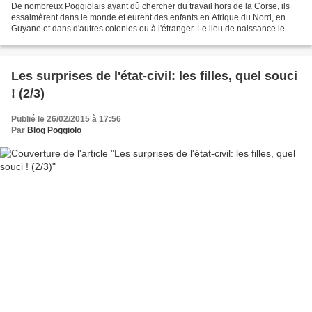
De nombreux Poggiolais ayant dû chercher du travail hors de la Corse, ils
essaimèrent dans le monde et eurent des enfants en Afrique du Nord, en
Guyane et dans d'autres colonies ou à l'étranger. Le lieu de naissance le
plus éloigné est celui d'Ange-Marie...
Les surprises de l'état-civil: les filles, quel souci
! (2/3)
Publié le 26/02/2015 à 17:56
Par
Blog Poggiolo