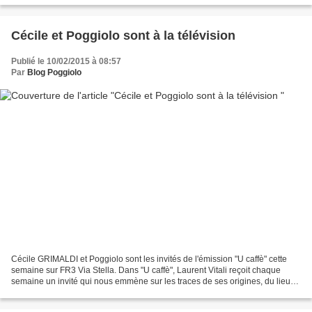
Cécile et Poggiolo sont à la télévision
Publié le 10/02/2015 à 08:57
Par
Blog Poggiolo
Cécile GRIMALDI et Poggiolo sont les invités de l'émission "U caffè" cette
semaine sur FR3 Via Stella. Dans "U caffè", Laurent Vitali reçoit chaque
semaine un invité qui nous emmène sur les traces de ses origines, du lieu
en Corse qui correspond à son...