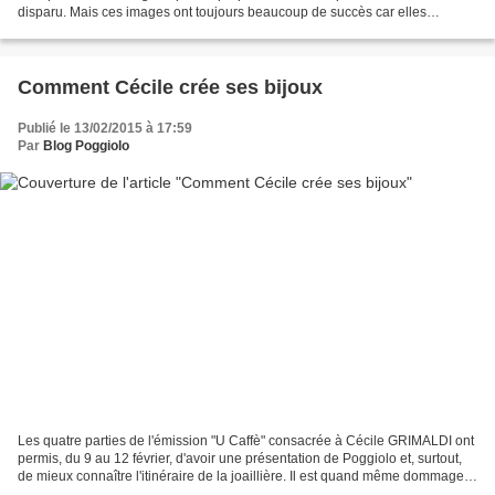
disparu. Mais ces images ont toujours beaucoup de succès car elles
permetttent de se souvenir de bons...
Comment Cécile crée ses bijoux
Publié le 13/02/2015 à 17:59
Par
Blog Poggiolo
Les quatre parties de l'émission "U Caffè" consacrée à Cécile GRIMALDI ont
permis, du 9 au 12 février, d'avoir une présentation de Poggiolo et, surtout,
de mieux connaître l'itinéraire de la joaillière. Il est quand même dommage
de ne pas avoir vu un...