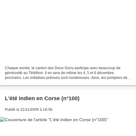
Chaque année, le canton des Deux-Sorru participe avec beaucoup de
générosité au Téléthon. Il en sera de même les 4, 5 et 6 décembre
prochains. Les initiatives prévues sont nombreuses. Ainsi, les pompiers de
Vico sillonneront les routes en VTT pour recueillir...
L'été indien en Corse (n°100)
Publié le 21/11/2009 à 18:56