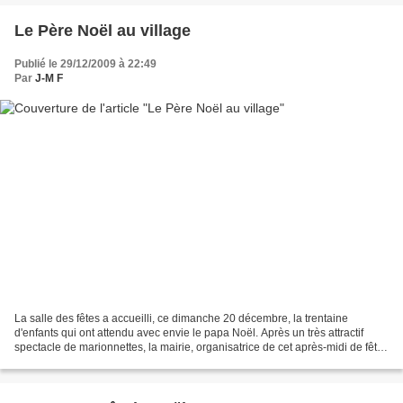
Le Père Noël au village
Publié le 29/12/2009 à 22:49
Par
J-M F
La salle des fêtes a accueilli, ce dimanche 20 décembre, la trentaine
d'enfants qui ont attendu avec envie le papa Noël. Après un très attractif
spectacle de marionnettes, la mairie, organisatrice de cet après-midi de fête,
a offert goûter et friandises...