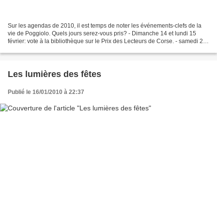
Sur les agendas de 2010, il est temps de noter les événements-clefs de la
vie de Poggiolo. Quels jours serez-vous pris? - Dimanche 14 et lundi 15
février: vote à la bibliothèque sur le Prix des Lecteurs de Corse. - samedi 27
février: pulenta à Poggiolo...
Les lumières des fêtes
Publié le 16/01/2010 à 22:37