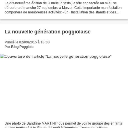
La dix-neuvième édition de U mele in festa, la fête consacrée au miel, se
déroulera dimanche 27 septembre à Murzo . Cette importante manifestation
comportera de nombreuses activités: - 8h : Installation des stands et des
exposants. - 10h30 : Ouverture...
La nouvelle génération poggiolaise
Publié le 02/09/2015 à 18:03
Par
Blog Poggiolo
Une photo de Sandrine MARTINI nous permet de voir le groupe des enfants
qui ont participé à la fête du 22 août à Poggiolo. L'avenir du village