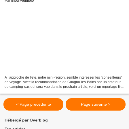
Par
Blog Poggiolo
A l'approche de l'été, notre mini-région, semble intéresser les "conseilleurs"
en voyage. Avec la recommandation de Guagno-les-Bains par un amateur
de camping-car, qui sera vue dans le prochain article, voici un reportage tiré
du vlog (blog vidéo) de...
< Page précédente
Page suivante >
Hébergé par Overblog