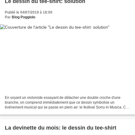
Le dessin du tee-shirt: solution
Publié le 04/07/2019 à 18:00
Par
Blog Poggiolo
En voyant un violoniste essayant de détacher une double croche d'une
branche, on comprend immédiatement que ce dessin symbolise un
événement musical qui se passe en plein air: le festival Sorru in Musica. Ce
festival, chaque été depuis 2004, fait le bonheur...
La devinette du mois: le dessin du tee-shirt