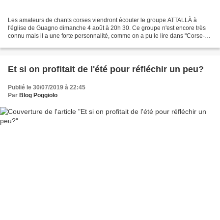
Les amateurs de chants corses viendront écouter le groupe ATTALLÀ à
l'église de Guagno dimanche 4 août à 20h 30. Ce groupe n'est encore très
connu mais il a une forte personnalité, comme on a pu le lire dans "Corse-
Matin" du 6 juin 2019. Composé de huit...
Et si on profitait de l'été pour réfléchir un peu?
Publié le 30/07/2019 à 22:45
Par
Blog Poggiolo