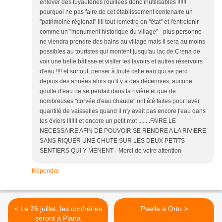
enlever des tuyauteries rouillées donc inutilisables !!!!!!
pourquoi ne pas faire de cet établissement centenaire un
"patrimoine régional" !!!! tout remettre en "état" et l'entretenir
comme un "monument historique du village" - plus personne
ne viendra prendre des bains au village mais il sera au moins
possibles au touristes qui montent jusqu'au lac de Crena de
voir une belle bâtisse et visiter les lavoirs et autres réservoirs
d'eau !!!! et surtout, penser à toute cette eau qui se perd
depuis des années alors qu'il y a des décennies, aucune
goutte d'eau ne se perdait dans la rivière et que de
nombreuses "corvée d'eau chaude" ont été faites pour laver
quantité de vaisselles quand il n'y avait pas encore l'eau dans
les éviers !!!!!!! et encore un petit mot ........FAIRE LE
NECESSAIRE AFIN DE POUVOIR SE RENDRE A LA RIVIERE
SANS RIQUER UNE CHUTE SUR LES DEUX PETITS
SENTIERS QUI Y MENENT - Merci de votre attention
Répondre
< Le 26 juillet, les confréries
Paella à Orto >
seront à Piana