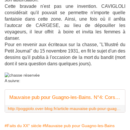
Cette bravade n'est pas une invention. CAVIGLOLI
considérait qu'il pouvait se permettre n'importe quelle
fantaisie dans cette zone. Ainsi, une fois où il arrêta
l'autocar de CARGESE, au lieu de dépouiller les
voyageurs, il leur offrit à boire et invita les femmes à
danser.
Pour en revenir aux écriteaux sur la chasse, "L'Illustré du
Petit Journal" du 15 novembre 1931, en fit le sujet d'un des
dessins qu'il publia à l'occasion de la mort du bandit (mort
dont il sera question dans quelques jours).
A suivre:
Mauvaise pub pour Guagno-les-Bains. N°4: Corse ou Far West?
http://poggiolo.over-blog.fr/article-mauvaise-pub-pour-guagno-les-bains-n-3-c-86618850.html
#Faits du XX° siècle
#Mauvaise pub pour Guagno-les-Bains