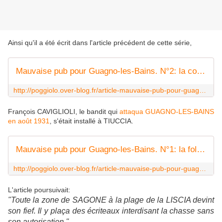
Ainsi qu'il a été écrit dans l'article précédent de cette série,
Mauvaise pub pour Guagno-les-Bains. N°2: la coupe est pleine
http://poggiolo.over-blog.fr/article-mauvaise-pub-pour-guagno-les-bains-n-2-l-82765801.html
François CAVIGLIOLI, le bandit qui
attaqua GUAGNO-LES-BAINS
en août 1931
, s'était installé à TIUCCIA.
Mauvaise pub pour Guagno-les-Bains. N°1: la folle agression
http://poggiolo.over-blog.fr/article-mauvaise-pub-pour-guagno-les-bains-n-1-u-69696136.html
L'article poursuivait:
"Toute la zone de SAGONE à la plage de la LISCIA devint
son fief. Il y plaça des écriteaux interdisant la chasse sans
son autorisation."