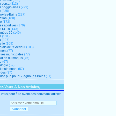
unicipale
(352)
a corsa
(313)
s poggiolaises
(299)
e
(235)
o-les-Bains
(227)
ation
(180)
re
(173)
tés sportives
(170)
e 14-18
(143)
nnées 60
(140)
s
(131)
a
(127)
ette
(109)
lais de l'extérieur
(103)
ment
(77)
éties municipales
(77)
ration du maquis
(75)
ne
(67)
logie
(59)
et maintenant
(57)
ndes
(37)
ise pub pour Guagno-les-Bains
(11)
z-Vous À Nos Articles,
vous pour être averti des nouveaux articles