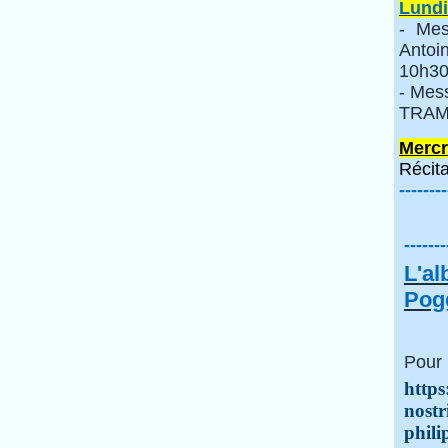
Lundi
- Mes
Anto
10h30
- Mes
TRAMI
Mercr
Récita
--------
-------
L'a
Pogg
Pour 
https
nostr
phili