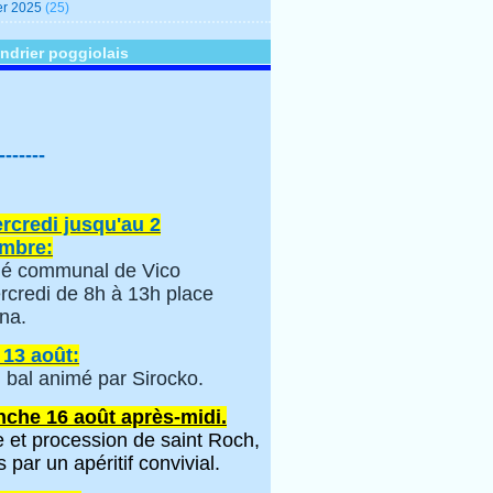
er 2025
(25)
ndrier poggiolais
-------
rcredi jusqu'au 2
mbre:
é communal de Vico
rcredi de 8h à 13h place
na.
 13 août:
 bal animé par Sirocko.
che 16 août après-midi.
 et procession de saint Roch,
s par un apéritif convivial.