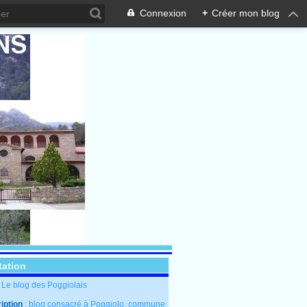
Connexion
+
Créer mon blog
tation
: Le blog des Poggiolais
iption
: blog consacré à Poggiolo, commune