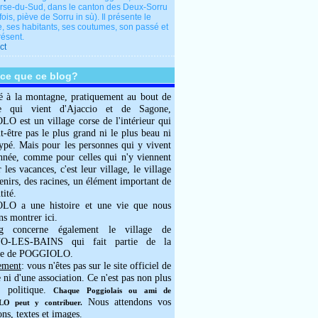
rse-du-Sud, dans le canton des Deux-Sorru
fois, piève de Sorru in sù). Il présente le
e, ses habitants, ses coutumes, son passé et
résent.
ct
-ce que ce blog?
é à la montagne, pratiquement au bout de
e qui vient d'Ajaccio et de Sagone,
 est un village corse de l'intérieur qui
ut-être pas le plus grand ni le plus beau ni
typé. Mais pour les personnes qui y vivent
année, comme pour celles qui n'y viennent
 les vacances, c'est leur village, le village
enirs, des racines, un élément important de
tité.
O a une histoire et une vie que nous
ns montrer ici.
g concerne également le village de
-LES-BAINS qui fait partie de la
e de POGGIOLO.
ement
: vous n'êtes pas sur le site officiel de
e ni d'une association. Ce n'est pas non plus
 politique.
Chaque Poggiolais ou ami de
Nous attendons vos
 peut y contribuer.
ons, textes et images.