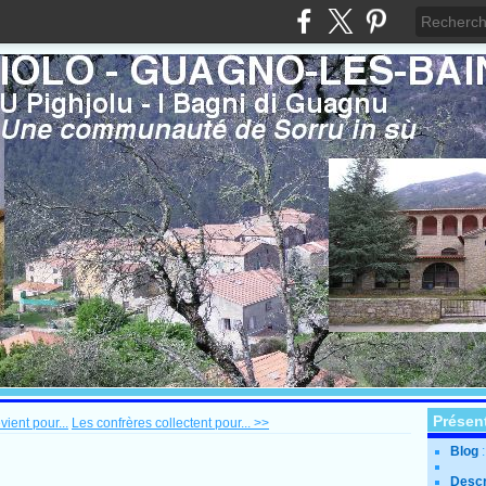
Présen
vient pour...
Les confrères collectent pour... >>
Blog
Descr