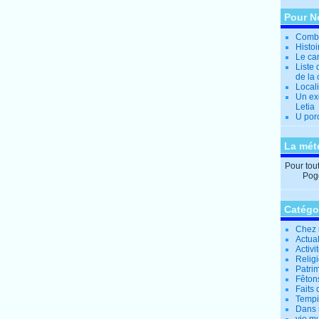
Pour N
Combi
Histo
Le can
Liste 
de la 
Locali
Un ex
Letia
U por
La mét
Pour tout 
Pogg
Catégo
Chez 
Actual
Activi
Relig
Patrim
Fêtons
Faits 
Tempi
Dans 