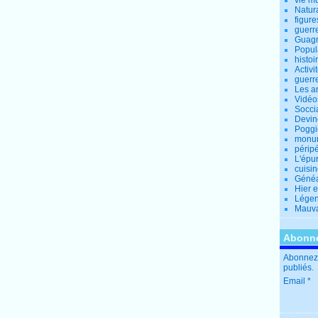
vie m
Natur
figure
guerr
Guagn
Popul
histoi
Activi
guerr
Les a
Vidéo
Socci
Devin
Poggio
monu
périp
L'épu
cuisi
Généa
Hier 
Lége
Mauva
Abonne
Abonnez-
publiés.
Email