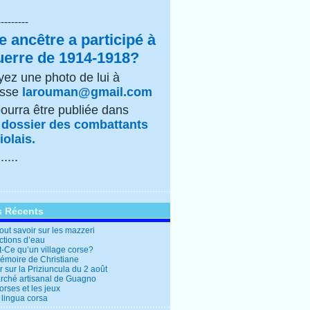
---------
e ancêtre a participé à
uerre de 1914-1918?
ez une photo de lui à
esse
larouman@gmail.com
pourra être publiée dans
e
dossier des combattants
olais.
......
s Récents
out savoir sur les mazzeri
ctions d’eau
t-Ce qu’un village corse?
mémoire de Christiane
 sur la Priziuncula du 2 août
rché artisanal de Guagno
rses et les jeux
 lingua corsa