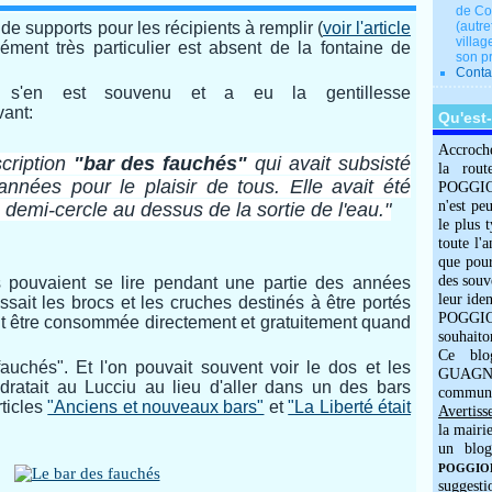
de Co
e supports pour les récipients à remplir (
voir l'article
(autre
villag
lément très particulier est absent de la fontaine de
son p
Conta
I s'en est souvenu et a eu la gentillesse
vant:
Qu'est
Accroch
scription
"bar des fauchés"
qui avait subsisté
la rout
années pour le plaisir de tous. Elle avait été
POGGIOLO
n'est pe
demi-cercle au dessus de la sortie de l'eau."
le plus 
toute l'
que pour
des souv
ts pouvaient se lire pendant une partie des années
leur iden
ssait les brocs et les cruches destinés à être portés
POGGIOL
it être consommée directement et gratuitement quand
souhaito
Ce blo
auchés". Et l'on pouvait souvent voir le dos et les
GUAGNO
ydratait au Lucciu au lieu d'aller dans un des bars
commun
rticles
"Anciens et nouveaux bars"
et
"La Liberté était
Avertiss
la mairi
un blog
POGGIOLO
suggesti