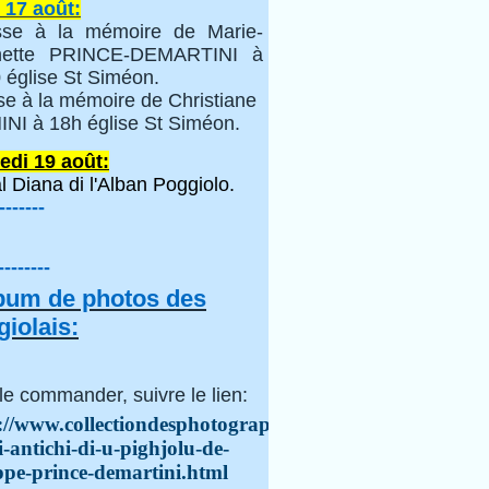
 17 août:
se à la mémoire de Marie-
inette PRINCE-DEMARTINI à
 église St Siméon.
se à la mémoire de Christiane
NI à 18h église St Siméon.
edi 19 août:
l Diana di l'Alban Poggiolo.
-------
--------
lbum de photos des
iolais:
le commander, suivre le lien:
://www.collectiondesphotographes.com/i-
i-antichi-di-u-pighjolu-de-
ppe-prince-demartini.html