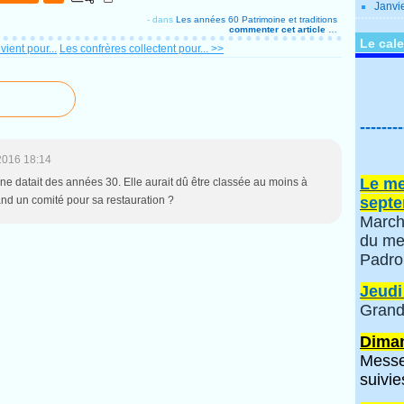
Janvi
-
dans
Les années 60
Patrimoine et traditions
commenter cet article
…
Le cale
vient pour...
Les confrères collectent pour... >>
--------
2016 18:14
Le me
taine datait des années 30. Elle aurait dû être classée au moins à
and un comité pour sa restauration ?
septe
March
du me
Padro
Jeudi
Grand
Diman
Messe
suivie