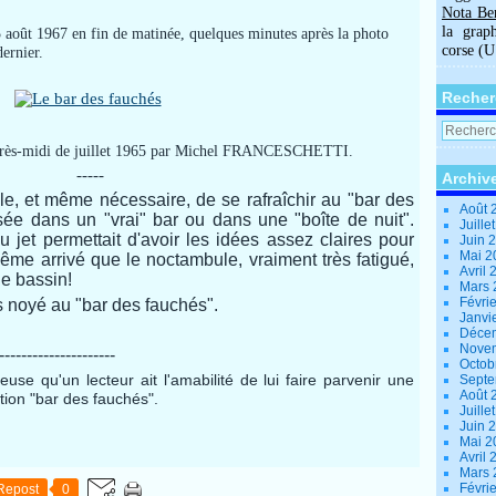
Nota Be
la grap
août 1967 en fin de matinée, quelques minutes après la photo
corse (
dernier.
Recher
 après-midi de juillet 1965 par Michel FRANCESCHETTI.
-----
Archiv
ble, et même nécessaire, de se rafraîchir au "bar des
Août 
ée dans un "vrai" bar ou dans une "boîte de nuit".
Juille
 jet permettait d'avoir les idées assez claires pour
Juin 
Mai 
t même arrivé que le noctambule, vraiment très fatigué,
Avril
le bassin!
Mars
Févri
s noyé au "bar des fauchés".
Janvi
Déce
Nove
---------------------
Octob
use qu'un lecteur ait l'amabilité de lui faire parvenir une
Sept
Août 
ption "bar des fauchés".
Juille
Juin 
Mai 
Avril
Mars
Févri
Repost
0