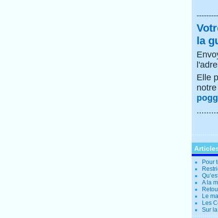
--------
Votr
la g
Envoy
l'adr
Elle 
notr
poggi
........
Article
Pour t
Restri
Qu’es
A la 
Retour
Le ma
Les Co
Sur la