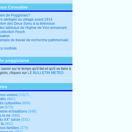
ous Connaître
en de Poggiolais?
ire abrégée du village avant 1914
ton des Deux Sorru à la télévision
des tableaux de l'église de Vico provenant
collection Fesch
sation
emple de travail de recherche patrimoniale:
cu nustrale
éo poggiolaise
savoir sur le temps qu'il fait et qu'il va faire à
iolo, cliquez sur
LE BULLETIN METEO
ries
nos voisins
(1327)
ités
(997)
tés culturelles
(808)
ion
(675)
oine et traditions
(598)
 la vie
(588)
du XX° siècle
(531)
 fa
(401)
nos familles
(379)