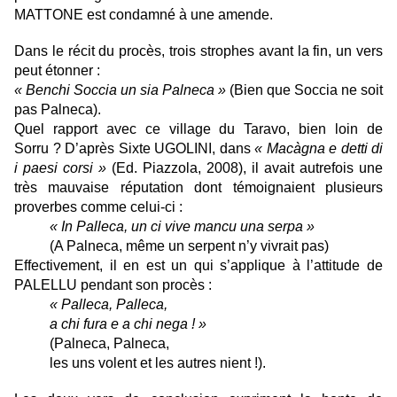
MATTONE est condamné à une amende.
Dans le récit du procès, trois strophes avant la fin, un vers
peut étonner :
« Benchi Soccia un sia Palneca »
(Bien que Soccia ne soit
pas Palneca).
Quel rapport avec ce village du Taravo, bien loin de
Sorru ? D’après Sixte UGOLINI, dans
« Macàgna e detti di
i paesi corsi »
(Ed. Piazzola, 2008), il avait autrefois une
très mauvaise réputation dont témoignaient plusieurs
proverbes comme celui-ci :
« In Palleca, un ci vive mancu una serpa »
(A Palneca, même un serpent n’y vivrait pas)
Effectivement, il en est un qui s’applique à l’attitude de
PALELLU pendant son procès :
« Palleca, Palleca,
a chi fura e a chi nega ! »
(Palneca, Palneca,
les uns volent et les autres nient !).