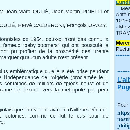
Lundi
- Mes
is: Jean-Marc OULIÉ, Jean-Martin PINELLI et
Anto
10h30
é OULIÉ, Hervé CALDERONI, François ORAZY.
- Mes
TRAMI
ionnistes de 1954, ceux-ci n'ont pas connu la
Mercr
des fameux "baby-boomers" qui ont bousculé la
Récita
 ont pu profiter de la prospérité des "trente
--------
remarquer qu'aucun adulte n'est présent.
-------
plus emblématique qu'elle a été prise pendant
 l'indépendance de l'Algérie (proclamée le 5
L'a
s centaines de milliers de "pieds noirs" et de
Pogg
drame de l'exode vers la métropole par peur
Pour 
lais que l'on voit ici avaient d'ailleurs vécu en
https
es colonies, comme ce fut le cas pour de
nostr
es.
phili