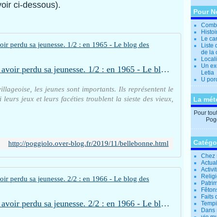
oir ci-dessous).
Pour N
Combi
Histo
Le can
Liste 
de la 
Locali
Un ex
Les jours où Poggiolo crut avoir perdu sa jeunesse. 1/2 : en 1965 - Le blog des Poggiolais
Letia
U por
lageoise, les jeunes sont importants. Ils représentent le
leurs jeux et leurs facéties troublent la sieste des vieux,
La mét
Pour tout 
Pogg
Catégo
http://poggiolo.over-blog.fr/2019/11/bellebonne.html
Chez 
Actual
Activi
Relig
Patrim
Fêtons
Faits 
Les jours où Poggiolo crut avoir perdu sa jeunesse. 2/2 : en 1966 - Le blog des Poggiolais
Tempi
Dans 