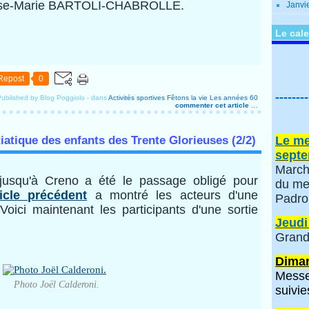
se-Marie BARTOLI-CHABROLLE.
Janvi
Le cale
Repost
0
--------
ublished by Blog Poggiolo
-
dans
Activités sportives
Fêtons la vie
Les années 60
commenter cet article
…
itiatique des enfants des Trente Glorieuses (2/2)
Le me
septe
March
usqu'à Creno a été le passage obligé pour
du me
ticle précédent
a montré les acteurs d'une
Padro
 Voici maintenant les participants d'une sortie
Jeudi
Grand
Diman
Messe
Photo Joël Calderoni.
suivie