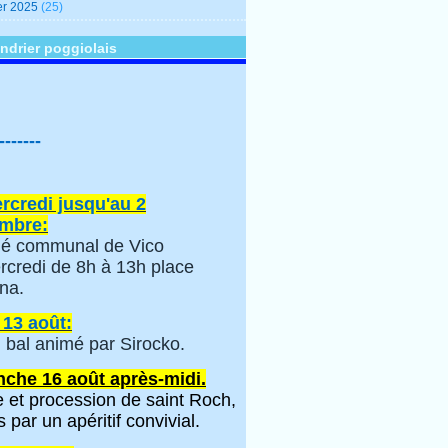
er 2025
(25)
ndrier poggiolais
-------
rcredi jusqu'au 2
mbre:
é communal de Vico
rcredi de 8h à 13h place
na.
 13 août:
 bal animé par Sirocko.
che 16 août après-midi.
 et procession de saint Roch,
s par un apéritif convivial.