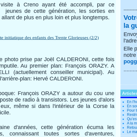
a visite à Creno
ayant été accompli,
par ce
--------
 jeunes de cette génération, les sorties en
Votr
allant de plus en plus loin et plus longtemps.
la g
Envoy
l'adr
Elle 
notr
ne photo prise par Joël CALDERONI, cette fois
poggi
mputile. Au premier plan: François ORAZY. A
........
LI (actuellement conseiller municipal). Au
 l'arrière-plan: Hervé CALDERONI.
l'époque: François ORAZY a autour du cou une
Article
poste de radio à transistors. Les jeunes d'alors
En l'
eux, même si dans l'intérieur de la Corse la
En so
Pour t
cile.
Restri
Qu’es
A la 
ine d'années, cette génération écuma les
Retour
Le ma
s, connaissant toutes sortes d'aventures,