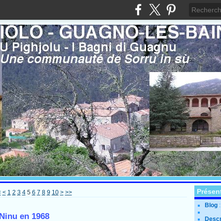
Présen
<
<
1
2
3
4
5
6
7
8
9
10
>
>>
Blog
 Ninu en 1968
Descr