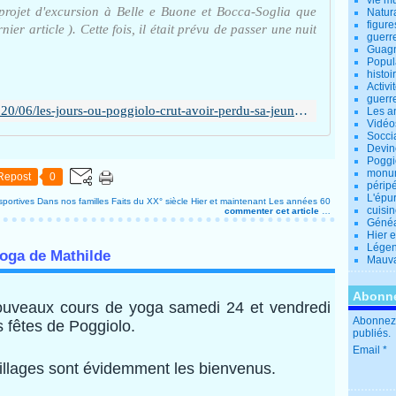
vie m
rojet d'excursion à Belle e Buone et Bocca-Soglia que
Natur
figure
nier article ). Cette fois, il était prévu de passer une nuit
guerr
Guagn
Popul
histoi
Activi
guerr
http://poggiolo.over-blog.fr/2020/06/les-jours-ou-poggiolo-crut-avoir-perdu-sa-jeunesse.2/2-en-1966.html
Les a
Vidéo
Socci
Devin
Poggio
monu
Repost
0
périp
L'épu
 sportives
Dans nos familles
Faits du XX° siècle
Hier et maintenant
Les années 60
cuisi
commenter cet article
…
Généa
Hier 
Lége
yoga de Mathilde
Mauva
Abonne
veaux cours de yoga samedi 24 et vendredi
Abonnez-
 fêtes de Poggiolo.
publiés.
Email
llages sont évidemment les bienvenus.