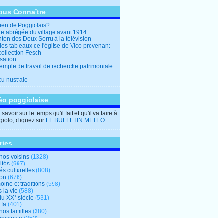
ous Connaître
en de Poggiolais?
ire abrégée du village avant 1914
ton des Deux Sorru à la télévision
des tableaux de l'église de Vico provenant
collection Fesch
sation
emple de travail de recherche patrimoniale:
cu nustrale
éo poggiolaise
savoir sur le temps qu'il fait et qu'il va faire à
iolo, cliquez sur
LE BULLETIN METEO
ries
nos voisins
(1328)
ités
(997)
tés culturelles
(808)
ion
(676)
oine et traditions
(598)
 la vie
(588)
du XX° siècle
(531)
 fa
(401)
nos familles
(380)