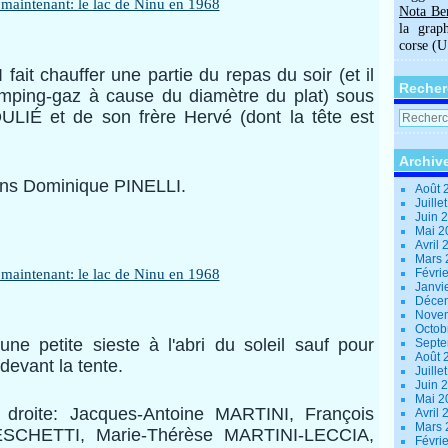
Nota Be
la grap
corse (
ait chauffer une partie du repas du soir (et il
Recher
camping-gaz à cause du diamètre du plat) sous
LIÉ et de son frère Hervé (dont la tête est
Archiv
ons Dominique PINELLI.
Août 
Juille
Juin 
Mai 
Avril
Mars
Févri
Janvi
Déce
Nove
Octob
ne petite sieste à l'abri du soleil sauf pour
Sept
Août 
devant la tente.
Juille
Juin 
Mai 
droite: Jacques-Antoine MARTINI, François
Avril
Mars
SCHETTI, Marie-Thérèse MARTINI-LECCIA,
Févri