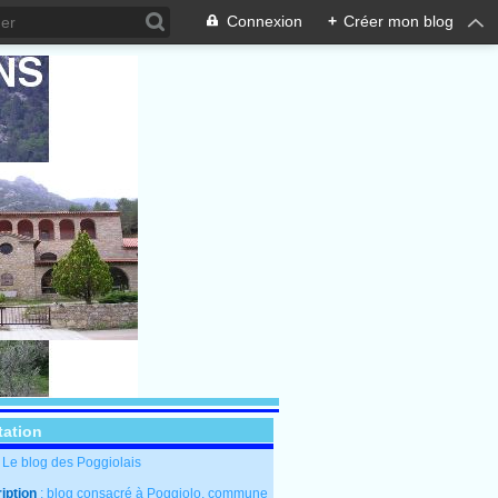
Connexion
+
Créer mon blog
tation
: Le blog des Poggiolais
iption
: blog consacré à Poggiolo, commune