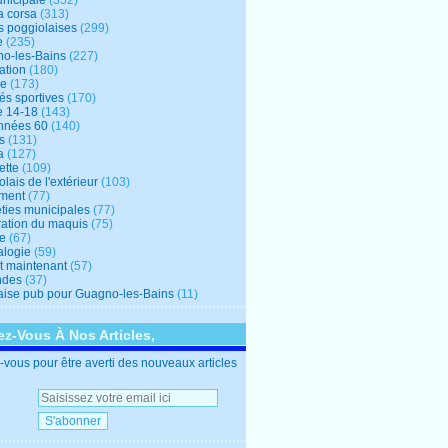
unicipale
(352)
a corsa
(313)
s poggiolaises
(299)
e
(235)
o-les-Bains
(227)
ation
(180)
re
(173)
tés sportives
(170)
e 14-18
(143)
nnées 60
(140)
s
(131)
a
(127)
ette
(109)
lais de l'extérieur
(103)
ment
(77)
éties municipales
(77)
ration du maquis
(75)
ne
(67)
logie
(59)
et maintenant
(57)
ndes
(37)
ise pub pour Guagno-les-Bains
(11)
z-Vous À Nos Articles,
vous pour être averti des nouveaux articles