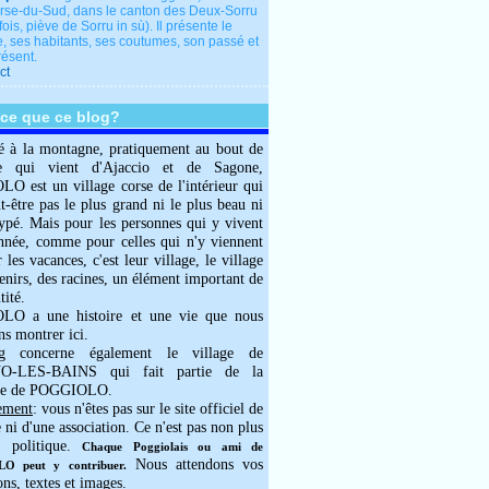
rse-du-Sud, dans le canton des Deux-Sorru
fois, piève de Sorru in sù). Il présente le
e, ses habitants, ses coutumes, son passé et
résent.
ct
-ce que ce blog?
é à la montagne, pratiquement au bout de
e qui vient d'Ajaccio et de Sagone,
 est un village corse de l'intérieur qui
ut-être pas le plus grand ni le plus beau ni
typé. Mais pour les personnes qui y vivent
année, comme pour celles qui n'y viennent
 les vacances, c'est leur village, le village
enirs, des racines, un élément important de
tité.
O a une histoire et une vie que nous
ns montrer ici.
g concerne également le village de
-LES-BAINS qui fait partie de la
e de POGGIOLO.
ement
: vous n'êtes pas sur le site officiel de
e ni d'une association. Ce n'est pas non plus
 politique.
Chaque Poggiolais ou ami de
Nous attendons vos
 peut y contribuer.
ons, textes et images.