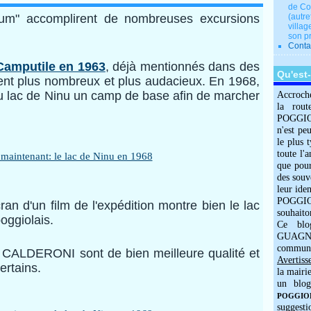
de Co
um" accomplirent de nombreuses excursions
(autre
villag
son p
Conta
Camputile en 1963
, déjà mentionnés dans des
Qu'est
urent plus nombreux et plus audacieux. En 1968,
du lac de Ninu un camp de base afin de marcher
Accroch
la rout
POGGIOLO
n'est pe
le plus 
toute l'
que pour
des souv
leur iden
POGGIOL
ran d'un film de l'expédition montre bien le lac
souhaito
poggiolais.
Ce blo
GUAGNO
commun
 CALDERONI sont de bien meilleure qualité et
Avertiss
ertains.
la mairi
un blog
POGGIOLO
suggesti