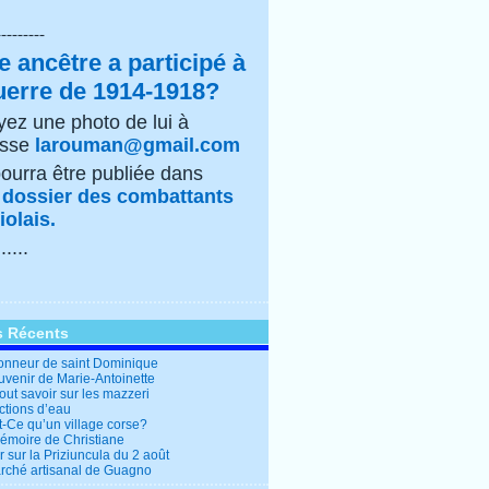
---------
e ancêtre a participé à
uerre de 1914-1918?
ez une photo de lui à
esse
larouman@gmail.com
pourra être publiée dans
e
dossier des combattants
olais.
......
s Récents
honneur de saint Dominique
uvenir de Marie-Antoinette
out savoir sur les mazzeri
ctions d’eau
t-Ce qu’un village corse?
mémoire de Christiane
 sur la Priziuncula du 2 août
rché artisanal de Guagno