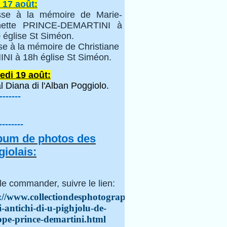
 17 août:
se à la mémoire de Marie-
inette PRINCE-DEMARTINI à
 église St Siméon.
se à la mémoire de Christiane
NI à 18h église St Siméon.
edi 19 août:
l Diana di l'Alban Poggiolo.
-------
--------
lbum de photos des
iolais:
le commander, suivre le lien:
://www.collectiondesphotographes.com/i-
i-antichi-di-u-pighjolu-de-
ppe-prince-demartini.html