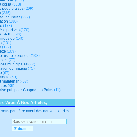
unicipale
(352)
a corsa
(313)
s poggiolaises
(299)
e
(235)
o-les-Bains
(227)
ation
(180)
re
(173)
tés sportives
(170)
e 14-18
(143)
nnées 60
(140)
s
(131)
a
(127)
ette
(109)
lais de l'extérieur
(103)
ment
(77)
éties municipales
(77)
ration du maquis
(75)
ne
(67)
logie
(59)
et maintenant
(57)
ndes
(36)
ise pub pour Guagno-les-Bains
(11)
z-Vous À Nos Articles,
vous pour être averti des nouveaux articles