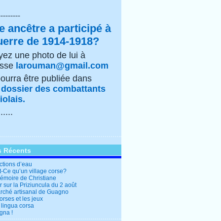
---------
e ancêtre a participé à
uerre de 1914-1918?
ez une photo de lui à
esse
larouman@gmail.com
pourra être publiée dans
e
dossier des combattants
olais.
......
s Récents
ctions d’eau
t-Ce qu’un village corse?
mémoire de Christiane
 sur la Priziuncula du 2 août
rché artisanal de Guagno
rses et les jeux
 lingua corsa
gna !