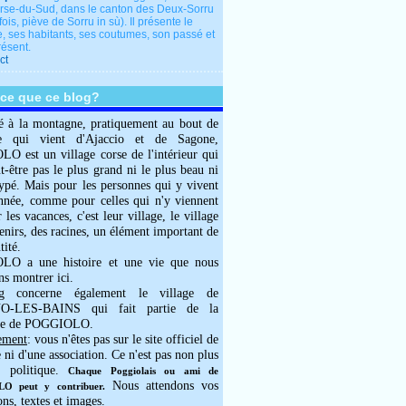
rse-du-Sud, dans le canton des Deux-Sorru
fois, piève de Sorru in sù). Il présente le
e, ses habitants, ses coutumes, son passé et
résent.
ct
-ce que ce blog?
é à la montagne, pratiquement au bout de
e qui vient d'Ajaccio et de Sagone,
 est un village corse de l'intérieur qui
ut-être pas le plus grand ni le plus beau ni
typé. Mais pour les personnes qui y vivent
année, comme pour celles qui n'y viennent
 les vacances, c'est leur village, le village
enirs, des racines, un élément important de
tité.
O a une histoire et une vie que nous
ns montrer ici.
g concerne également le village de
-LES-BAINS qui fait partie de la
e de POGGIOLO.
ement
: vous n'êtes pas sur le site officiel de
e ni d'une association. Ce n'est pas non plus
 politique.
Chaque Poggiolais ou ami de
Nous attendons vos
 peut y contribuer.
ons, textes et images.