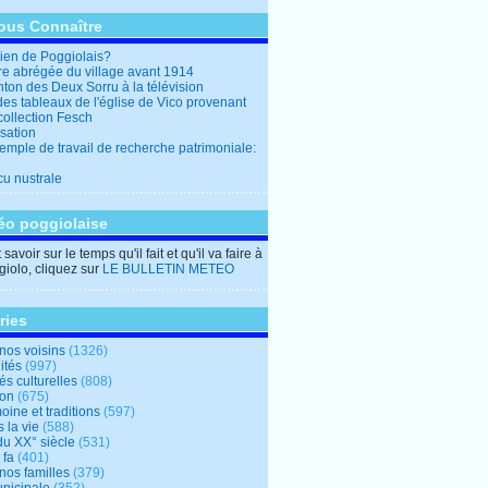
ous Connaître
en de Poggiolais?
ire abrégée du village avant 1914
ton des Deux Sorru à la télévision
des tableaux de l'église de Vico provenant
collection Fesch
sation
emple de travail de recherche patrimoniale:
cu nustrale
éo poggiolaise
savoir sur le temps qu'il fait et qu'il va faire à
iolo, cliquez sur
LE BULLETIN METEO
ries
nos voisins
(1326)
ités
(997)
tés culturelles
(808)
ion
(675)
oine et traditions
(597)
 la vie
(588)
du XX° siècle
(531)
 fa
(401)
nos familles
(379)