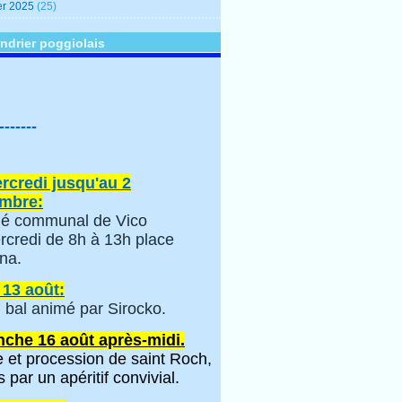
er 2025
(25)
ndrier poggiolais
-------
rcredi jusqu'au 2
mbre:
é communal de Vico
rcredi de 8h à 13h place
na.
 13 août:
 bal animé par Sirocko.
che 16 août après-midi.
 et procession de saint Roch,
s par un apéritif convivial.