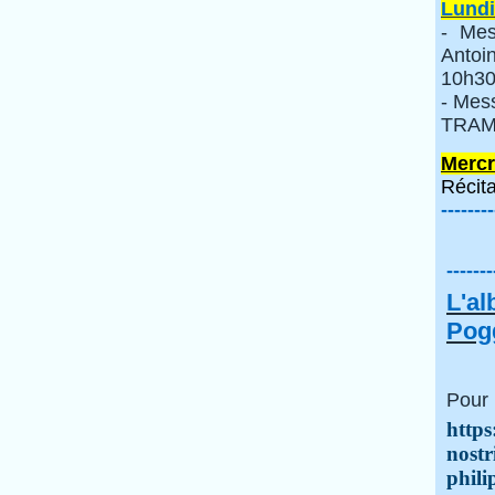
Lundi
- Mes
Anto
10h30
- Mes
TRAMI
Mercr
Récita
--------
-------
L'a
Pogg
Pour 
https
nostr
phili