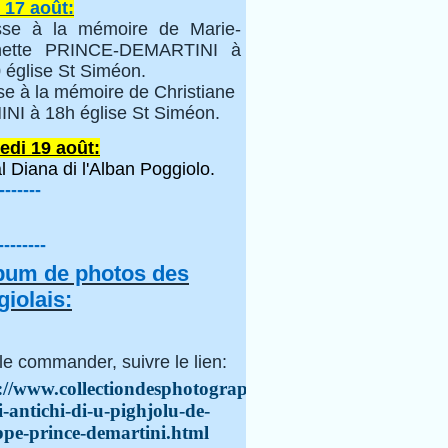
 17 août:
se à la mémoire de Marie-
inette PRINCE-DEMARTINI à
 église St Siméon.
se à la mémoire de Christiane
NI à 18h église St Siméon.
edi 19 août:
l Diana di l'Alban Poggiolo.
-------
--------
lbum de photos des
iolais:
le commander, suivre le lien:
://www.collectiondesphotographes.com/i-
i-antichi-di-u-pighjolu-de-
ppe-prince-demartini.html