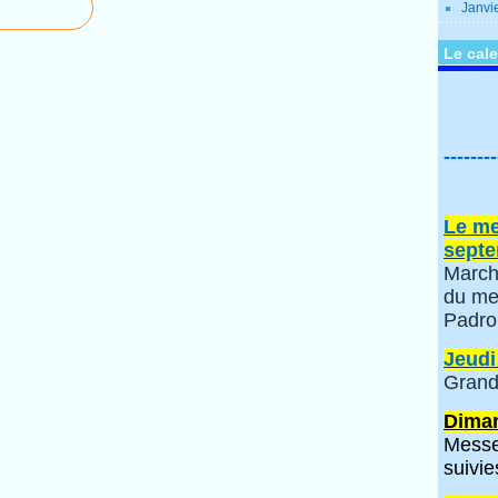
Janvi
Le cale
--------
Le me
septe
March
du me
Padro
Jeudi
Grand
Diman
Messe
suivie