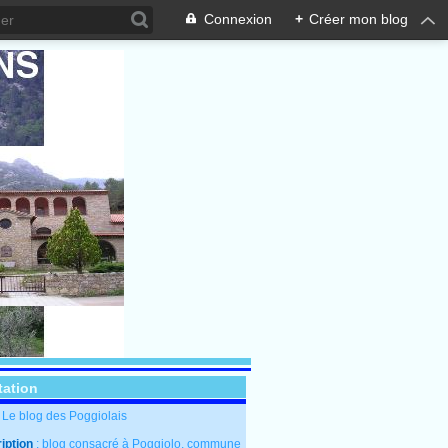
Connexion
+
Créer mon blog
tation
: Le blog des Poggiolais
iption
: blog consacré à Poggiolo, commune