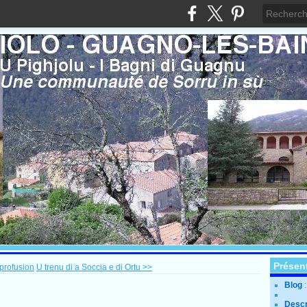
Présen
profusion
U trenu di a Soccia e di Ortu >>
Blog
Descr