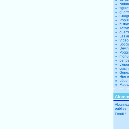
vie m
Natur
figure
guerr
Guagn
Popul
histoi
Activi
guerr
Les a
Vidéo
Socci
Devin
Poggio
monu
périp
L'épu
cuisi
Généa
Hier 
Lége
Mauva
Abonne
Abonnez-
publiés.
Email