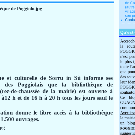
de Co
(autre
villag
son p
Conta
Qu'est
Accroch
la rout
POGGIOLO
n'est pe
le plus 
toute l'
que pour
e et culturelle de Sorru in Sù informe ses
des souv
leur iden
e des Poggiolais que la bibliothèque de
POGGIOL
 (rez-de-chaussée de la mairie) est ouverte à
souhaito
 à12 h et de 16 h à 20 h tous les jours sauf le
Ce blo
GUAGNO
commun
iation donne le libre accès à la bibliothèque
Avertiss
la mairi
 1.500 ouvrages.
un blog
POGGIOLO
suggesti