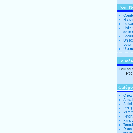
Pour N
Combi
Histo
Le can
Liste 
de la 
Locali
Un ex
Letia
U por
La mét
Pour tout 
Pogg
Catégo
Chez 
Actual
Activi
Relig
Patrim
Fêtons
Faits 
Tempi
Dans 