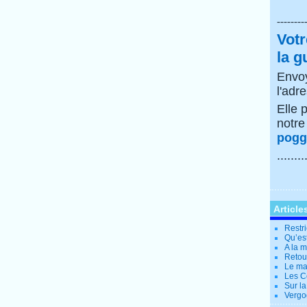
--------
Votr
la g
Envoy
l'adr
Elle 
notr
poggi
........
Article
Restri
Qu’es
A la 
Retour
Le ma
Les Co
Sur la
Vergo