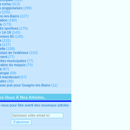
unicipale
(352)
a corsa
(313)
s poggiolaises
(299)
e
(235)
o-les-Bains
(227)
ation
(180)
re
(173)
tés sportives
(170)
e 14-18
(143)
nnées 60
(140)
s
(131)
a
(127)
ette
(109)
lais de l'extérieur
(103)
ment
(77)
éties municipales
(77)
ration du maquis
(75)
ne
(67)
logie
(59)
et maintenant
(57)
ndes
(36)
ise pub pour Guagno-les-Bains
(11)
z-Vous À Nos Articles,
vous pour être averti des nouveaux articles