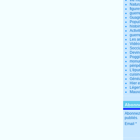
vie m
Natur
figure
guerr
Guagn
Popul
histoi
Activi
guerr
Les a
Vidéo
Socci
Devin
Poggio
monu
périp
L'épu
cuisi
Généa
Hier 
Lége
Mauva
Abonne
Abonnez-
publiés.
Email