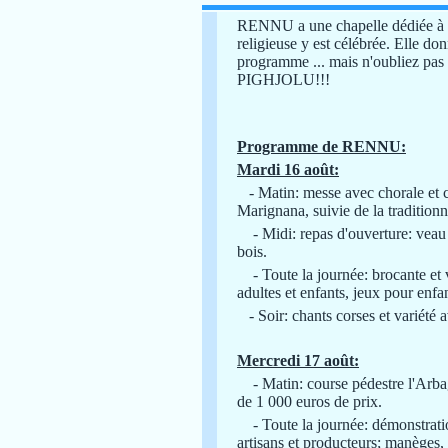
RENNU a une chapelle dédiée à S
religieuse y est célébrée. Elle do
programme ... mais n'oubliez pas 
PIGHJOLU!!!
Programme de RENNU:
Mardi 16 août:
- Matin: messe avec chorale et c
Marignana, suivie de la traditionn
- Midi: repas d'ouverture: veau
bois.
- Toute la journée: brocante et v
adultes et enfants, jeux pour enfan
- Soir: chants corses et variété
Mercredi 17 août:
- Matin: course pédestre l'Arba
de 1 000 euros de prix.
- Toute la journée: démonstratio
artisans et producteurs; manèges,