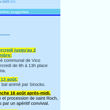
er 2025
(25)
ndrier poggiolais
-------
rcredi jusqu'au 2
mbre:
é communal de Vico
rcredi de 8h à 13h place
na.
 13 août:
 bal animé par Sirocko.
che 16 août après-midi.
 et procession de saint Roch,
s par un apéritif convivial.