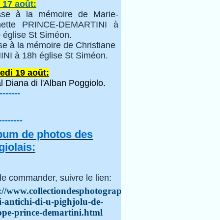
 17 août:
se à la mémoire de Marie-
inette PRINCE-DEMARTINI à
 église St Siméon.
se à la mémoire de Christiane
NI à 18h église St Siméon.
edi 19 août:
l Diana di l'Alban Poggiolo.
-------
--------
lbum de photos des
iolais:
le commander, suivre le lien:
://www.collectiondesphotographes.com/i-
i-antichi-di-u-pighjolu-de-
ppe-prince-demartini.html