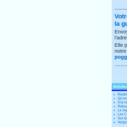
--------
Votr
la g
Envoy
l'adr
Elle 
notr
poggi
........
Article
Restri
Qu’es
A la 
Retour
Le ma
Les Co
Sur la
Vergo