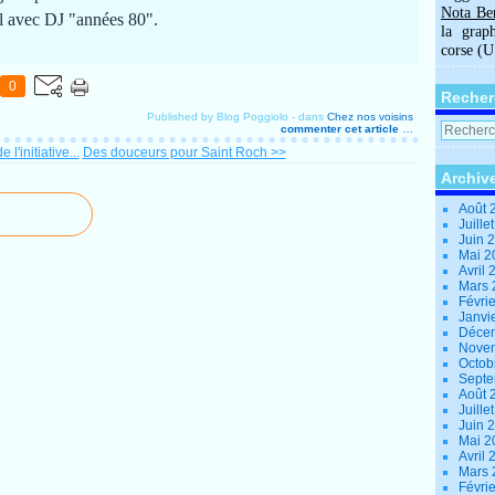
Nota Be
al avec DJ "années 80".
la grap
corse (
0
Recher
Published by Blog Poggiolo
-
dans
Chez nos voisins
commenter cet article
…
l'initiative...
Des douceurs pour Saint Roch >>
Archiv
Août 
Juille
Juin 
Mai 
Avril
Mars
Févri
Janvi
Déce
Nove
Octob
Sept
Août 
Juille
Juin 
Mai 
Avril
Mars
Févri