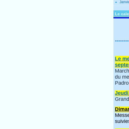
Janvi
Le cale
--------
Le me
septe
March
du me
Padro
Jeudi
Grand
Diman
Messe
suivie