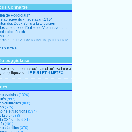
ous Connaître
en de Poggiolais?
ire abrégée du village avant 1914
ton des Deux Sorru à la télévision
des tableaux de l'église de Vico provenant
collection Fesch
sation
emple de travail de recherche patrimoniale:
cu nustrale
éo poggiolaise
savoir sur le temps qu'il fait et qu'il va faire à
iolo, cliquez sur
LE BULLETIN METEO
ries
nos voisins
(1326)
ités
(997)
tés culturelles
(808)
ion
(675)
oine et traditions
(597)
 la vie
(588)
du XX° siècle
(531)
 fa
(401)
nos familles
(379)