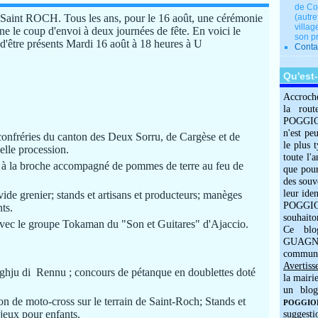
de Co
aint ROCH. Tous les ans, pour le 16 août, une cérémonie
(autre
villag
nne le coup d'envoi à deux journées de fête. En voici le
son p
d'être présents Mardi 16 août à 18 heures à U
Conta
Qu'est
Accroch
la rout
POGGIOLO
n'est pe
onfréries du canton des Deux Sorru, de Cargèse et de
le plus 
elle procession.
toute l'
 à la broche accompagné de pommes de terre au feu de
que pour
des souv
leur iden
ide grenier; stands et artisans et producteurs; manèges
POGGIOL
ts.
souhaito
 avec le groupe Tokaman du "Son et Guitares" d'Ajaccio.
Ce blo
GUAGNO
commun
Avertiss
ghju di Rennu ; concours de pétanque en doublettes doté
la mairi
un blog
n de moto-cross sur le terrain de Saint-Roch; Stands et
POGGIOLO
 jeux pour enfants.
suggesti