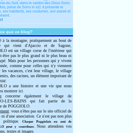
rse-du-Sud, dans le canton des Deux-Sorru
fois, piève de Sorru in sù). Il présente le
e, ses habitants, ses coutumes, son passé et
résent.
ct
-ce que ce blog?
é à la montagne, pratiquement au bout de
e qui vient d'Ajaccio et de Sagone,
 est un village corse de l'intérieur qui
ut-être pas le plus grand ni le plus beau ni
typé. Mais pour les personnes qui y vivent
année, comme pour celles qui n'y viennent
 les vacances, c'est leur village, le village
enirs, des racines, un élément important de
tité.
O a une histoire et une vie que nous
ns montrer ici.
g concerne également le village de
-LES-BAINS qui fait partie de la
e de POGGIOLO.
ement
: vous n'êtes pas sur le site officiel de
e ni d'une association. Ce n'est pas non plus
 politique.
Chaque Poggiolais ou ami de
Nous attendons vos
 peut y contribuer.
ons, textes et images.