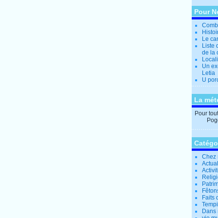
Pour N
Combi
Histo
Le can
Liste 
de la 
Locali
Un ex
Letia
U por
La mét
Pour tout 
Pogg
Catégo
Chez 
Actual
Activi
Relig
Patrim
Fêtons
Faits 
Tempi
Dans 