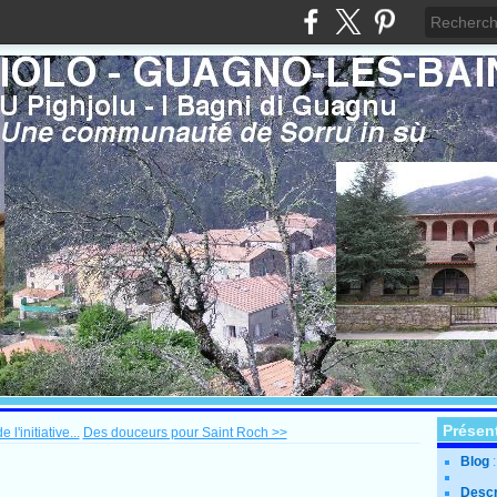
Présen
l'initiative...
Des douceurs pour Saint Roch >>
Blog
Descr