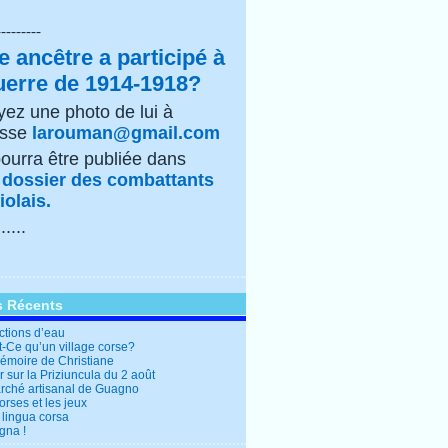
---------
e ancêtre a participé à
uerre de 1914-1918?
ez une photo de lui à
esse
larouman@gmail.com
pourra être publiée dans
e
dossier des combattants
olais.
......
s Récents
ctions d’eau
t-Ce qu’un village corse?
mémoire de Christiane
 sur la Priziuncula du 2 août
rché artisanal de Guagno
rses et les jeux
 lingua corsa
gna !