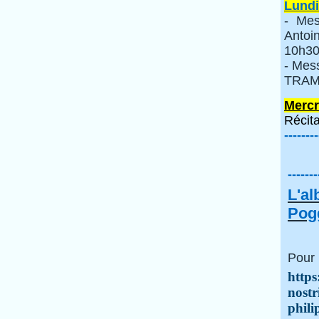
Lundi
- Mes
Anto
10h30
- Mes
TRAMI
Mercr
Récita
--------
-------
L'a
Pogg
Pour 
https
nostr
phili