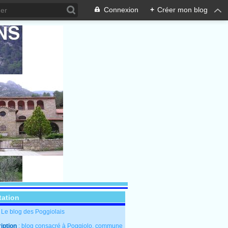
Connexion
+
Créer mon blog
tation
: Le blog des Poggiolais
iption
: blog consacré à Poggiolo, commune