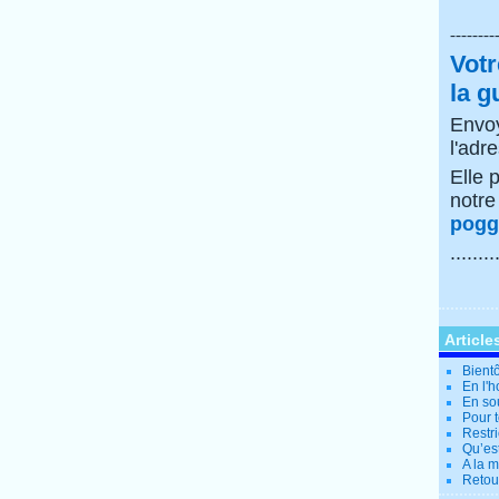
--------
Votr
la g
Envoy
l'adr
Elle 
notr
poggi
........
Article
Bientô
En l'
En so
Pour t
Restri
Qu’es
A la 
Retour