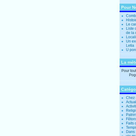
Pour N
Combi
Histo
Le can
Liste 
de la 
Locali
Un ex
Letia
U por
La mét
Pour tout 
Pogg
Catégo
Chez 
Actual
Activi
Relig
Patrim
Fêtons
Faits 
Tempi
Dans 