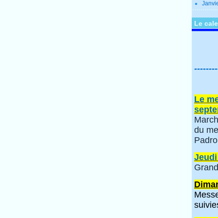
Janvi
Le cale
--------
Le me
septe
March
du me
Padro
Jeudi
Grand
Diman
Messe
suivie