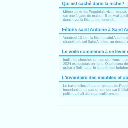
Qui est caché dans la niche?
(
Même parmi les Poggiolais vivant depuis 
sur une façade de maison. Il est vrai qu'ell
donc lever la tête au bon endroit...
Fêtons saint Antoine à Saint A
Vendredi 13 juin, la fête de saint Antoi
chapelle du col Saint Antoine, au-dessus 
Le voile commence à se lever su
Inutile de chercher sur son site: vous ne 
2024 est toujours en ligne. Quelle sera 
grâce à Settimana, le supplément hebdom
L'inventaire des meubles et ob
Le travail effectué par un groupe de Poggiol
important de ne pas se tromper car il fallai
politique était alors particulièrement...