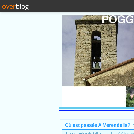
Où est passée A Merendella?
(
Une surprise de taille attend cet été les 