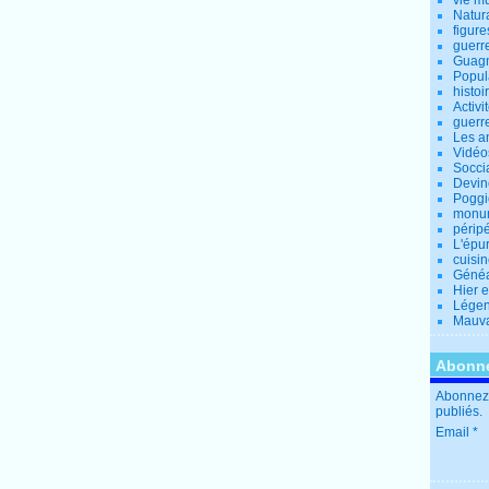
vie m
Natur
figure
guerr
Guagn
Popul
histoi
Activi
guerr
Les a
Vidéo
Socci
Devin
Poggio
monu
périp
L'épu
cuisi
Généa
Hier 
Lége
Mauva
Abonne
Abonnez-
publiés.
Email