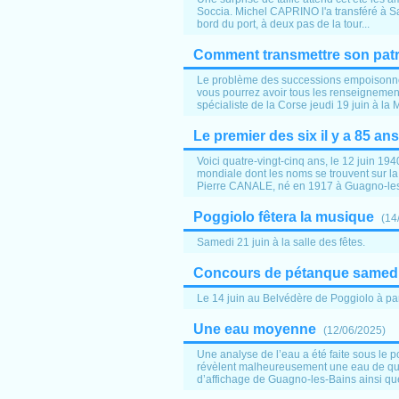
Soccia. Michel CAPRINO l'a transféré à Sa
bord du port, à deux pas de la tour...
Comment transmettre son pat
Le problème des successions empoisonne l
vous pourrez avoir tous les renseignements
spécialiste de la Corse jeudi 19 juin à la 
Le premier des six il y a 85 ans
Voici quatre-vingt-cinq ans, le 12 juin 19
mondiale dont les noms se trouvent sur 
Pierre CANALE, né en 1917 à Guagno-les-
Poggiolo fêtera la musique
(
14
Samedi 21 juin à la salle des fêtes.
Concours de pétanque samed
Le 14 juin au Belvédère de Poggiolo à par
Une eau moyenne
(
12/06/2025
)
Une analyse de l’eau a été faite sous le p
révèlent malheureusement une eau de qua
d’affichage de Guagno-les-Bains ainsi que