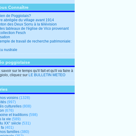
ous Connaître
en de Poggiolais?
ire abrégée du village avant 1914
ton des Deux Sorru à la télévision
des tableaux de l'église de Vico provenant
collection Fesch
sation
emple de travail de recherche patrimoniale:
cu nustrale
éo poggiolaise
savoir sur le temps qu'il fait et qu'il va faire à
iolo, cliquez sur
LE BULLETIN METEO
ries
nos voisins
(1328)
ités
(997)
tés culturelles
(808)
ion
(676)
oine et traditions
(598)
 la vie
(589)
du XX° siècle
(531)
 fa
(401)
nos familles
(380)