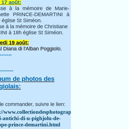
 17 août:
se à la mémoire de Marie-
inette PRINCE-DEMARTINI à
 église St Siméon.
se à la mémoire de Christiane
NI à 18h église St Siméon.
edi 19 août:
l Diana di l'Alban Poggiolo.
-------
--------
lbum de photos des
iolais:
le commander, suivre le lien:
://www.collectiondesphotographes.com/i-
i-antichi-di-u-pighjolu-de-
ppe-prince-demartini.html