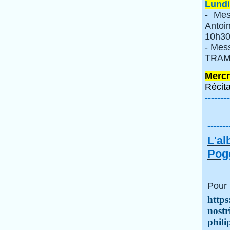
Lundi
- Mes
Anto
10h30
- Mes
TRAMI
Mercr
Récita
--------
-------
L'a
Pogg
Pour 
https
nostr
phili