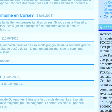
de Co
gone. L'Ancura di A Merendella est installée depuis le 15 mars au
(autre
villag
son p
rimoine en Corse?
(
18/06/2025
)
Conta
a vie de nombreuses familles corses. Si vous êtes à Marseille,
 sur ce sujet en participant à la rencontre avec un notaire
Qu'est
Maison...
Accroch
la rout
(
16/06/2025
)
POGGIOLO
40, tombait le premier des six morts poggiolais de la seconde guerre
n'est pe
la plaque posée devant le monument aux morts de la commune.
le plus 
Bains,...
toute l'
que pour
/06/2025
)
des souv
leur iden
POGGIOL
i
souhaito
(
12/06/2025
)
Ce blo
tir de 10 heures.
GUAGNO
commun
Avertiss
la mairi
ont de Guagno-les-Bains à la fin du mois de mai. Les résultats
un blog
lité moyenne pour la baignade. Ils seront visibles au panneau
 sur...
POGGIOLO
suggesti