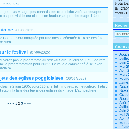
Nota Be
10/06/2025
)
la grap
toujours au village, peu connaissent cette niche vitrée aménagée
corse (
e est peu visible car elle est en hauteur, au premier étage. Il faut
Recher
ntoine
(
08/06/2025
)
ne de Padoue sera marquée par une messe célébrée à 18 heures à la
de Vico.
Archiv
r le festival
(
07/06/2025
)
Août 
Juille
trouverez pas le programme du festival Sorru in Musica. Celui de l'été
Juin 
donc la programmation pour 2025? Le voile a commencé à se lever
Mai 
adaire...
Avril
Mars
jets des églises poggiolaises
(
06/06/2025
)
Févri
Janvi
ais le 2 juin 1905, voici 120 ans, fut minutieux et méticuleux. Il était
Déce
t établir la liste des biens des églises du village. L'atmosphère
Nove
Octob
Sept
Août 
<<
<
1
2
3
>
>>
Juille
Juin 
Mai 
Avril
Mars
Févri