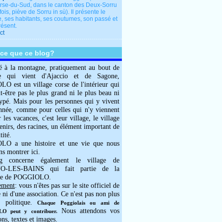
rse-du-Sud, dans le canton des Deux-Sorru
fois, piève de Sorru in sù). Il présente le
e, ses habitants, ses coutumes, son passé et
résent.
ct
-ce que ce blog?
é à la montagne, pratiquement au bout de
e qui vient d'Ajaccio et de Sagone,
 est un village corse de l'intérieur qui
ut-être pas le plus grand ni le plus beau ni
typé. Mais pour les personnes qui y vivent
année, comme pour celles qui n'y viennent
 les vacances, c'est leur village, le village
enirs, des racines, un élément important de
tité.
O a une histoire et une vie que nous
ns montrer ici.
g concerne également le village de
-LES-BAINS qui fait partie de la
e de POGGIOLO.
ement
: vous n'êtes pas sur le site officiel de
e ni d'une association. Ce n'est pas non plus
 politique.
Chaque Poggiolais ou ami de
Nous attendons vos
 peut y contribuer.
ons, textes et images.