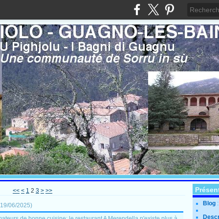
Présen
<<
<
1
2
3
>
>>
Blog
19/06/2025
)
Descr
amateurs de bonne cuisine: le restaurant A Merendella n'existe plus à