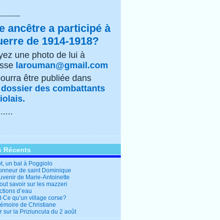
---------
e ancêtre a participé à
uerre de 1914-1918?
ez une photo de lui à
esse
larouman@gmail.com
pourra être publiée dans
e
dossier des combattants
olais.
......
s Récents
t, un bal à Poggiolo
honneur de saint Dominique
uvenir de Marie-Antoinette
out savoir sur les mazzeri
ctions d’eau
t-Ce qu’un village corse?
mémoire de Christiane
 sur la Priziuncula du 2 août