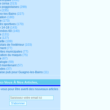
unicipale
(352)
a corsa
(313)
s poggiolaises
(299)
e
(235)
o-les-Bains
(227)
ation
(180)
re
(173)
tés sportives
(170)
e 14-18
(143)
nnées 60
(140)
s
(131)
a
(127)
ette
(109)
lais de l'extérieur
(103)
ment
(77)
éties municipales
(77)
ration du maquis
(75)
ne
(67)
logie
(59)
et maintenant
(57)
ndes
(37)
ise pub pour Guagno-les-Bains
(11)
z-Vous À Nos Articles,
vous pour être averti des nouveaux articles