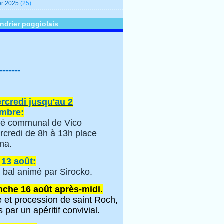
er 2025
(25)
ndrier poggiolais
-------
rcredi jusqu'au 2
mbre:
é communal de Vico
rcredi de 8h à 13h place
na.
 13 août:
 bal animé par Sirocko.
che 16 août après-midi.
 et procession de saint Roch,
s par un apéritif convivial.