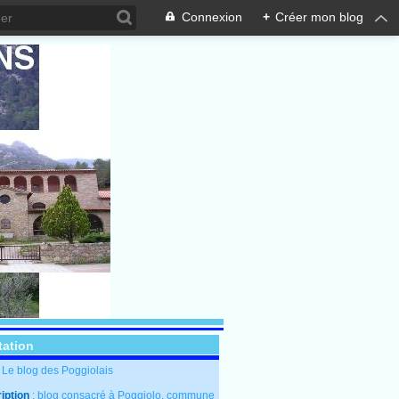
Connexion
+
Créer mon blog
tation
: Le blog des Poggiolais
iption
: blog consacré à Poggiolo, commune