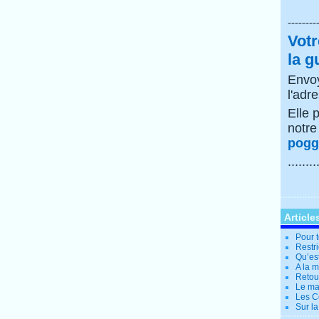
--------
Votr
la g
Envoy
l'adr
Elle 
notr
poggi
........
Article
Pour t
Restri
Qu’es
A la 
Retour
Le ma
Les Co
Sur la