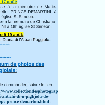
 17 août:
se à la mémoire de Marie-
inette PRINCE-DEMARTINI à
 église St Siméon.
se à la mémoire de Christiane
NI à 18h église St Siméon.
edi 19 août:
l Diana di l'Alban Poggiolo.
-------
--------
lbum de photos des
iolais:
le commander, suivre le lien:
://www.collectiondesphotographes.com/i-
i-antichi-di-u-pighjolu-de-
ppe-prince-demartini.html