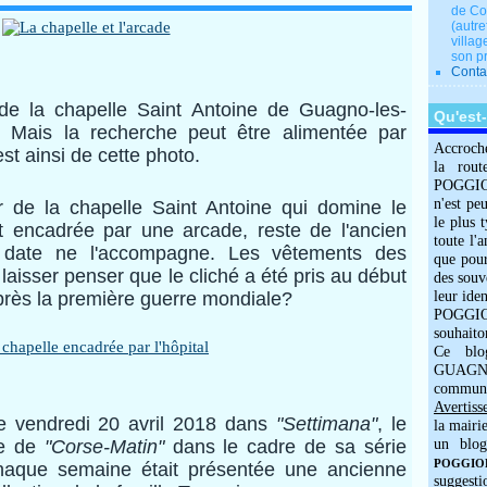
de Co
(autre
villag
son p
Conta
de la chapelle Saint Antoine de Guagno-les-
Qu'est
. Mais la recherche peut être alimentée par
Accroch
st ainsi de cette photo.
la rout
POGGIOLO
n'est pe
r de la chapelle Saint Antoine qui domine le
le plus 
st encadrée par une arcade, reste de l'ancien
toute l'
ne date ne l'accompagne. Les vêtements des
que pour
aisser penser que le cliché a été pris au début
des souv
près la première guerre mondiale?
leur iden
POGGIOL
souhaito
Ce blo
GUAGNO
commun
Avertiss
e vendredi 20 avril 2018 dans
"Settimana"
, le
la mairi
re de
"Corse-Matin"
dans le cadre de sa série
un blog
POGGIOLO
haque semaine était présentée une ancienne
suggesti