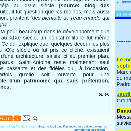
Janvi
t déjà au XVIe siècle (
source: blog des
suite, il fut question que les moines, mais aussi
Le cale
ion, profitent
"des bienfaits de l'eau chaude qui
agne"
.
ta pour beaucoup dans le développement que
, au XIXe siècle, un hôpital militaire fut même
--------
. Ce qui explique que, quelques décennies plus
 XXe siècle où fut pris ce cliché, existaient
'une architecture, saisis ici au premier plan,
Le me
parus. Saint-Antoine reste maintenant seul
septe
s passants et des fidèles qui, à l'occasion,
March
rfois qu'elle soit rouverte pour une
du me
le d'un patrimoine qui, sans prétention,
Padro
nes.
S. P.
Jeudi
Grand
Diman
Messe
Repost
0
suivie
hed by Blog Poggiolo
-
dans
Guagno-les-Bains
Patrimoine et traditions
monument
commenter cet article
…