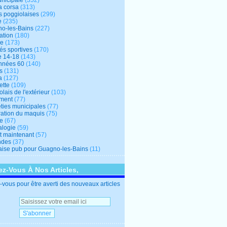
unicipale
(352)
a corsa
(313)
s poggiolaises
(299)
e
(235)
o-les-Bains
(227)
ation
(180)
re
(173)
tés sportives
(170)
e 14-18
(143)
nnées 60
(140)
s
(131)
a
(127)
ette
(109)
lais de l'extérieur
(103)
ment
(77)
éties municipales
(77)
ration du maquis
(75)
ne
(67)
logie
(59)
et maintenant
(57)
ndes
(37)
ise pub pour Guagno-les-Bains
(11)
z-Vous À Nos Articles,
vous pour être averti des nouveaux articles