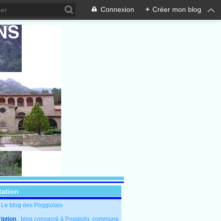
Connexion
+
Créer mon blog
tation
: Le blog des Poggiolais
iption
: blog consacré à Poggiolo, commune