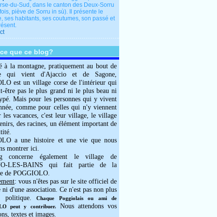
rse-du-Sud, dans le canton des Deux-Sorru
fois, piève de Sorru in sù). Il présente le
e, ses habitants, ses coutumes, son passé et
résent.
ct
-ce que ce blog?
é à la montagne, pratiquement au bout de
e qui vient d'Ajaccio et de Sagone,
 est un village corse de l'intérieur qui
ut-être pas le plus grand ni le plus beau ni
typé. Mais pour les personnes qui y vivent
année, comme pour celles qui n'y viennent
 les vacances, c'est leur village, le village
enirs, des racines, un élément important de
tité.
O a une histoire et une vie que nous
ns montrer ici.
g concerne également le village de
-LES-BAINS qui fait partie de la
e de POGGIOLO.
ement
: vous n'êtes pas sur le site officiel de
e ni d'une association. Ce n'est pas non plus
 politique.
Chaque Poggiolais ou ami de
Nous attendons vos
 peut y contribuer.
ons, textes et images.