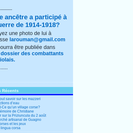
---------
e ancêtre a participé à
uerre de 1914-1918?
ez une photo de lui à
esse
larouman@gmail.com
pourra être publiée dans
e
dossier des combattants
olais.
......
s Récents
out savoir sur les mazzeri
ctions d’eau
t-Ce qu’un village corse?
mémoire de Christiane
 sur la Priziuncula du 2 août
rché artisanal de Guagno
rses et les jeux
 lingua corsa