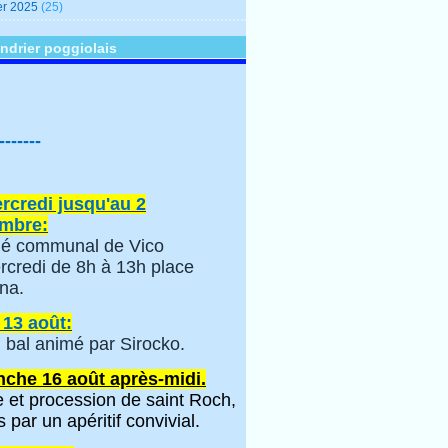
er 2025
(25)
ndrier poggiolais
-------
rcredi jusqu'au 2
mbre:
é communal de Vico
rcredi de 8h à 13h place
na.
 13 août:
 bal animé par Sirocko.
che 16 août après-midi.
 et procession de saint Roch,
s par un apéritif convivial.