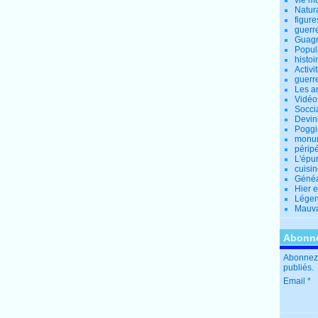
vie m
Natur
figure
guerr
Guagn
Popul
histoi
Activi
guerr
Les a
Vidéo
Socci
Devin
Poggio
monu
périp
L'épu
cuisi
Généa
Hier 
Lége
Mauva
Abonne
Abonnez-
publiés.
Email