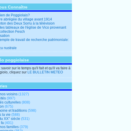
ous Connaître
en de Poggiolais?
ire abrégée du village avant 1914
ton des Deux Sorru à la télévision
des tableaux de l'église de Vico provenant
collection Fesch
sation
emple de travail de recherche patrimoniale:
cu nustrale
éo poggiolaise
savoir sur le temps qu'il fait et qu'il va faire à
iolo, cliquez sur
LE BULLETIN METEO
ries
nos voisins
(1327)
ités
(997)
tés culturelles
(808)
ion
(675)
oine et traditions
(598)
 la vie
(588)
du XX° siècle
(531)
 fa
(401)
nos familles
(379)