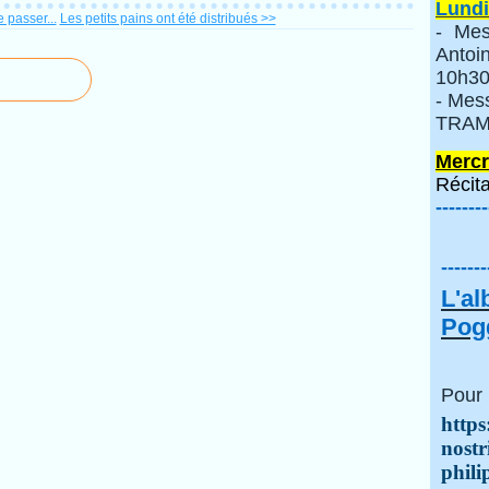
Lundi
 passer...
Les petits pains ont été distribués >>
- Mes
Anto
10h30
- Mes
TRAMI
Mercr
Récita
--------
-------
L'a
Pogg
Pour 
https
nostr
phili