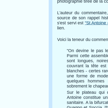
photographie tirée de la co
L'auteur du commentaire, 
source de son rappel histo
s'est servi est
"St Antoine e
lien.
Voici la teneur du comment
"On devine le pas len
Parmi cette assembl
sont longues, noires
couvrant la tête es
blanches - certes ra
une forme de modern
quelques hommes sa
sobrement le chapeau
Sur le plateau qui 
Antoine constitue un
sanitaire. A la bifurc
Guagno et Soccia, l'h