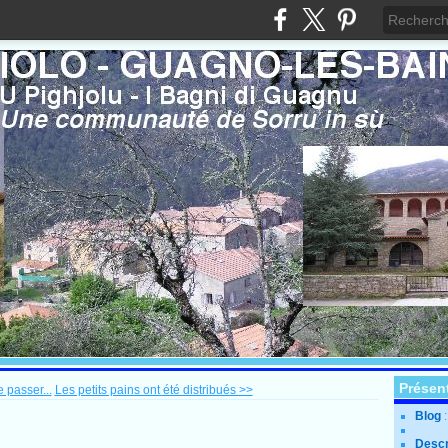
Présen
 passer...
Les petits pains ont été distribués >>
Blog
Descr