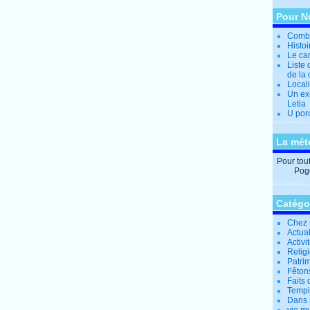
Pour N
Combi
Histo
Le can
Liste 
de la 
Locali
Un ex
Letia
U por
La mét
Pour tout 
Pogg
Catégo
Chez 
Actual
Activi
Relig
Patrim
Fêtons
Faits 
Tempi
Dans 