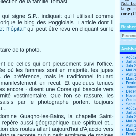
llection de la famille Tomasi.
Nota Be
la grap
corse (
qui signe S.P., indiquait qu'il utilisait comme
rique le blog des Poggiolais. L'article dont il
Recher
t l'hôpital"
qui peut être revu en cliquant sur le
Archiv
aire de la photo.
Août 
Juille
t de celles qui ont pieusement suivi l'office.
Juin 
ée où les femmes sont en majorité, les jupes
Mai 
Avril
 de préférence, mais le traditionnel foulard
Mars
t manifestement en recul. Et quelques tenues
Févri
Janvi
res encore - disent une Corse qui bascule vers
Déce
ité vestimentaire. Que l'on se rassure, les
Nove
Octob
isis par le photographe portent toujours
Sept
...
Août 
Juille
domine Guagno-les-Bains, la chapelle Saint-
Juin 
Mai 
 repère aussi géographique que spirituel et...
Avril
ation des routes allant aujourd'hui d'Ajaccio vers
Mars
Févri
istoire raconte qu'un petit ermitage de moines