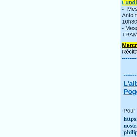
Lundi
- Mes
Anto
10h30
- Mes
TRAMI
Mercr
Récita
--------
-------
L'a
Pogg
Pour 
https
nostr
phili