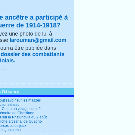
---------
e ancêtre a participé à
uerre de 1914-1918?
ez une photo de lui à
esse
larouman@gmail.com
pourra être publiée dans
e
dossier des combattants
olais.
......
s Récents
out savoir sur les mazzeri
ctions d’eau
t-Ce qu’un village corse?
mémoire de Christiane
 sur la Priziuncula du 2 août
rché artisanal de Guagno
rses et les jeux
 lingua corsa