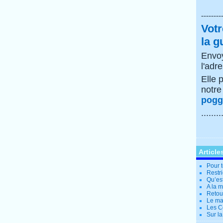
--------
Votr
la g
Envoy
l'adr
Elle 
notr
poggi
........
Article
Pour t
Restri
Qu’es
A la 
Retour
Le ma
Les Co
Sur la