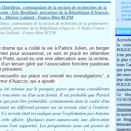
de Co
(autre
villag
son p
Conta
illeux, commandant de la section de recherches de la gendarmerie
ouillard, procureur de la République d'Ajaccio. © Radio France -
Qu'est
on Galland - France Bleu RCFM
Accroch
la rout
 drame qui a coûté la vie à Patrick Julien, un berger
POGGIOLO
en pour assassinat, ce soir, et placé en détention
n'est pe
 Pietri, aurait eu une vive altercation avec la victime,
le plus 
 d'un terrain géré par l'association foncière pastorale
toute l'
t président.
que pour
des souv
ueillis sur place ont orienté les investigations"
, a
leur iden
reur d'Ajaccio, qui a ajouté:
POGGIOL
t a été retenue par le parquet, parce que nous considérons
souhaito
e rencontre ou d'un acte fortuit
Il est probable que Patrick
.
Ce blo
GUAGNO
an qui peut être prémédité, certainement dans le cadre d'un
commun
stait un différend portant sur un terrain situé à l'endroit-
Avertiss
 Ce terrain était revendiqué pour l'exploitation par Antoine
la mairi
 cette affaire. Quelques jours auparavant, une altercation
un blog
 nous l'ont rapportée. Les perquisitions nous ont permis de
POGGIOLO
suggesti