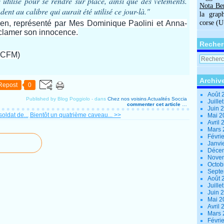
 utilisé pour se rendre sur place, ainsi que des vêtements.
Nota Be
nt au calibre qui aurait été utilisé ce jour-là."
la grap
en, représenté par Mes Dominique Paolini et Anna-
corse (
 clamer son innocence.
Recher
 RCFM)
Archiv
Repost
0
Août 
Published by Blog Poggiolo
-
dans
Chez nos voisins
Actualités
Soccia
Juille
commenter cet article
…
Juin 
soldat de...
Bientôt un quatrième caveau... >>
Mai 
Avril
Mars
Févri
Janvi
Déce
Nove
Octob
Sept
Août 
Juille
Juin 
Mai 
Avril
Mars
Févri