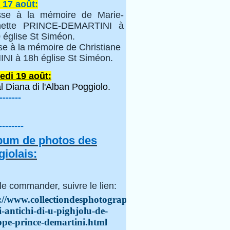
 17 août:
se à la mémoire de Marie-
inette PRINCE-DEMARTINI à
 église St Siméon.
se à la mémoire de Christiane
NI à 18h église St Siméon.
edi 19 août:
l Diana di l'Alban Poggiolo.
-------
--------
lbum de photos des
iolais:
le commander, suivre le lien:
://www.collectiondesphotographes.com/i-
i-antichi-di-u-pighjolu-de-
ppe-prince-demartini.html