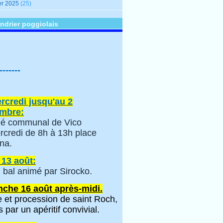
er 2025
(25)
ndrier poggiolais
-------
rcredi jusqu'au 2
mbre:
é communal de Vico
rcredi de 8h à 13h place
na.
 13 août:
 bal animé par Sirocko.
che 16 août après-midi.
 et procession de saint Roch,
s par un apéritif convivial.