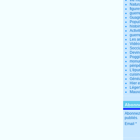
vie m
Natur
figure
guerr
Guagn
Popul
histoi
Activi
guerr
Les a
Vidéo
Socci
Devin
Poggio
monu
périp
L'épu
cuisi
Généa
Hier 
Lége
Mauva
Abonne
Abonnez-
publiés.
Email