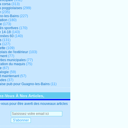
unicipale
(352)
a corsa
(313)
s poggiolaises
(299)
e
(235)
o-les-Bains
(227)
ation
(180)
re
(173)
tés sportives
(170)
e 14-18
(143)
nnées 60
(140)
s
(131)
a
(127)
ette
(109)
lais de l'extérieur
(103)
ment
(77)
éties municipales
(77)
ration du maquis
(75)
ne
(67)
logie
(59)
et maintenant
(57)
ndes
(37)
ise pub pour Guagno-les-Bains
(11)
z-Vous À Nos Articles,
vous pour être averti des nouveaux articles