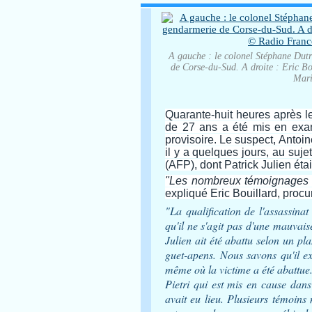
A gauche : le colonel Stéphane Dutr
de Corse-du-Sud. A droite : Eric B
Mari
Quarante-huit heures après le
de 27 ans a été mis en exam
provisoire. Le suspect, Antoine
il y a quelques jours, au sujet
(AFP), dont Patrick Julien étai
"Les nombreux témoignages rec
expliqué Eric Bouillard, procu
"La qualification de l'assassina
qu'il ne s'agit pas d'une mauvais
Julien ait été abattu selon un pl
guet-apens. Nous savons qu'il exi
même où la victime a été abattue.
Pietri qui est mis en cause dans
avait eu lieu. Plusieurs témoins