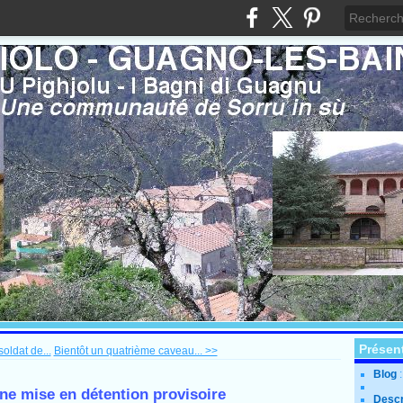
Présen
soldat de...
Bientôt un quatrième caveau... >>
Blog
ne mise en détention provisoire
Descr