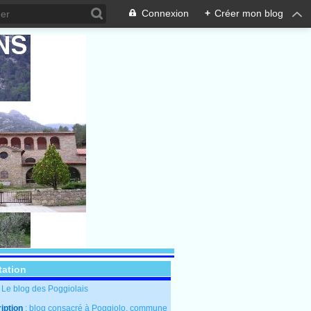
Connexion
+
Créer mon blog
tation
: Le blog des Poggiolais
iption
: blog consacré à Poggiolo, commune