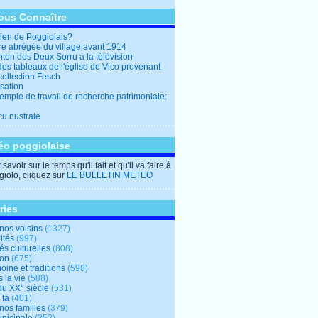
ous Connaître
en de Poggiolais?
ire abrégée du village avant 1914
ton des Deux Sorru à la télévision
des tableaux de l'église de Vico provenant
collection Fesch
sation
emple de travail de recherche patrimoniale:
cu nustrale
éo poggiolaise
savoir sur le temps qu'il fait et qu'il va faire à
iolo, cliquez sur
LE BULLETIN METEO
ries
nos voisins
(1327)
ités
(997)
tés culturelles
(808)
ion
(675)
oine et traditions
(598)
 la vie
(588)
du XX° siècle
(531)
 fa
(401)
nos familles
(379)