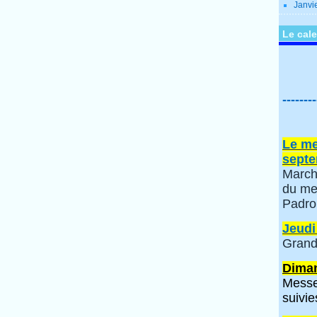
Janvi
Le cale
--------
Le me
septe
March
du me
Padro
Jeudi
Grand
Diman
Messe
suivie