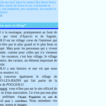
rse-du-Sud, dans le canton des Deux-Sorru
fois, piève de Sorru in sù). Il présente le
e, ses habitants, ses coutumes, son passé et
résent.
ct
-ce que ce blog?
é à la montagne, pratiquement au bout de
e qui vient d'Ajaccio et de Sagone,
 est un village corse de l'intérieur qui
ut-être pas le plus grand ni le plus beau ni
typé. Mais pour les personnes qui y vivent
année, comme pour celles qui n'y viennent
 les vacances, c'est leur village, le village
enirs, des racines, un élément important de
tité.
O a une histoire et une vie que nous
ns montrer ici.
g concerne également le village de
-LES-BAINS qui fait partie de la
e de POGGIOLO.
ement
: vous n'êtes pas sur le site officiel de
e ni d'une association. Ce n'est pas non plus
 politique.
Chaque Poggiolais ou ami de
Nous attendons vos
 peut y contribuer.
ons, textes et images.