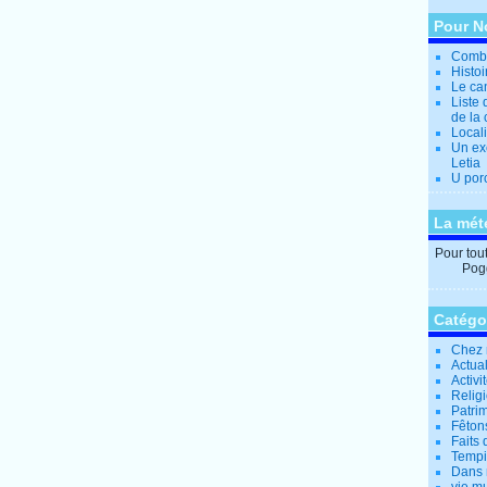
Pour N
Combi
Histo
Le can
Liste 
de la 
Locali
Un ex
Letia
U por
La mét
Pour tout 
Pogg
Catégo
Chez 
Actual
Activi
Relig
Patrim
Fêtons
Faits 
Tempi
Dans 