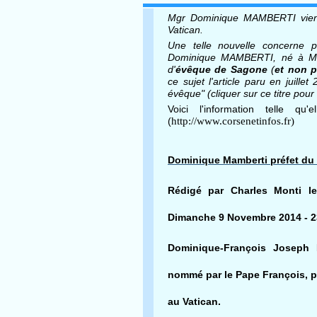
Mgr Dominique MAMBERTI vient
Vatican.
Une telle nouvelle concerne p
Dominique MAMBERTI, né à Ma
d'
évêque de Sagone
(
et non 
ce sujet l'article paru en juille
évêque
" (cliquer sur ce titre pour l
Voici l'information telle q
(
http://www.corsenetinfos.fr)
Dominique Mamberti préfet du 
Rédigé par Charles Monti l
Dimanche 9 Novembre 2014 - 2
Dominique-François Joseph Ma
nommé par le Pape François, p
au Vatican.