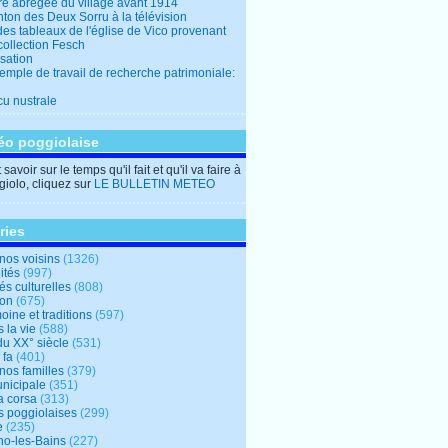
ire abrégée du village avant 1914
ton des Deux Sorru à la télévision
des tableaux de l'église de Vico provenant
collection Fesch
sation
emple de travail de recherche patrimoniale:
cu nustrale
éo poggiolaise
savoir sur le temps qu'il fait et qu'il va faire à
iolo, cliquez sur
LE BULLETIN METEO
ries
nos voisins
(1326)
ités
(997)
tés culturelles
(808)
ion
(675)
oine et traditions
(597)
 la vie
(588)
du XX° siècle
(531)
 fa
(401)
nos familles
(379)
unicipale
(351)
a corsa
(313)
s poggiolaises
(299)
e
(235)
o-les-Bains
(227)