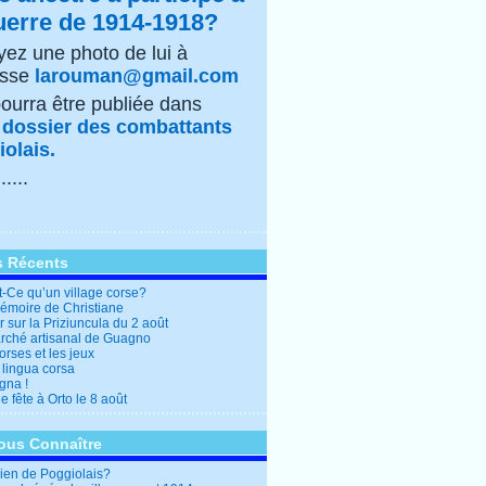
uerre de 1914-1918?
ez une photo de lui à
esse
larouman@gmail.com
pourra être publiée dans
e
dossier des combattants
olais.
......
s Récents
t-Ce qu’un village corse?
mémoire de Christiane
 sur la Priziuncula du 2 août
rché artisanal de Guagno
rses et les jeux
 lingua corsa
gna !
 fête à Orto le 8 août
ous Connaître
en de Poggiolais?