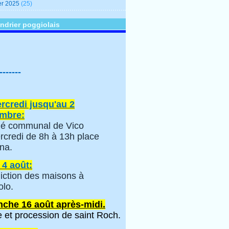
er 2025
(25)
ndrier poggiolais
-------
rcredi jusqu'au 2
mbre:
é communal de Vico
rcredi de 8h à 13h place
na.
 4 août:
iction des maisons à
olo.
che 16 août après-midi.
 et procession de saint Roch.