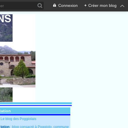
Connexion
+
Créer mon blog
tation
: Le blog des Poggiolais
iption
: blog consacré à Poggiolo, commune