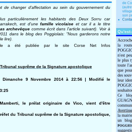
de Co
 de changer d'affectation au sein du gouvernement du
(autre
villag
son p
lus particulièrement les habitants des Deux Sorru car
Conta
rrakech, est d'une
famille vicolaise
et car il a le titre
pas archevêque
comme écrit dans l'article suivant). Voir à
Qu'est
t 2011 dans le blog des Poggiolais: "
Nous garderons notre
e lire).
Accroch
u'elle a été publiée par le site Corse Net Infos
la rout
POGGIOLO
n'est pe
le plus 
toute l'
Tribunal suprême de la Signature apostolique
que pour
des souv
e Dimanche 9 Novembre 2014 à 22:56 | Modifié le
leur iden
POGGIOL
3:25
souhaito
Ce blo
GUAGNO
mberti, le prélat originaire de Vico, vient d'être
commun
Avertiss
réfet du Tribunal suprême de la Signature apostolique,
la mairi
un blog
POGGIOLO
suggesti