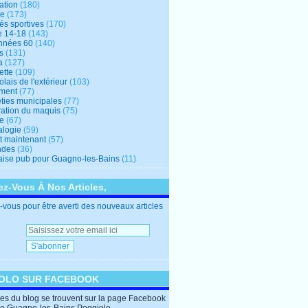
ation
(180)
re
(173)
tés sportives
(170)
e 14-18
(143)
nnées 60
(140)
s
(131)
a
(127)
ette
(109)
lais de l'extérieur
(103)
ment
(77)
éties municipales
(77)
ration du maquis
(75)
ne
(67)
logie
(59)
et maintenant
(57)
ndes
(36)
ise pub pour Guagno-les-Bains
(11)
z-Vous À Nos Articles,
vous pour être averti des nouveaux articles
OLO SUR FACEBOOK
cles du blog se trouvent sur la page Facebook