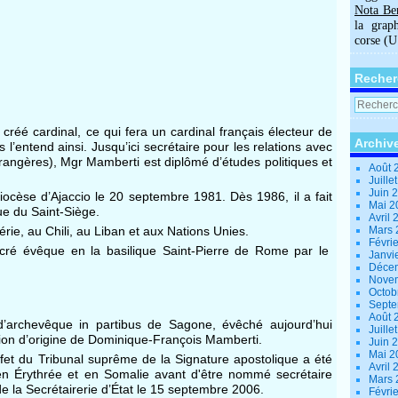
Nota Be
la grap
corse (
Recher
créé cardinal, ce qui fera un cardinal français électeur de
Archiv
s l’entend ainsi. Jusqu’ici secrétaire pour les relations avec
étrangères), Mgr Mamberti est diplômé d’études politiques et
Août 
Juille
Juin 
diocèse d’Ajaccio le 20 septembre 1981. Dès 1986, il a fait
Mai 
ue du Saint-Siège.
Avril
rie, au Chili, au Liban et aux Nations Unies.
Mars
Févri
sacré évêque en la basilique Saint-Pierre de Rome par le
Janvi
Déce
Nove
Octob
Sept
Août 
 d’archevêque in partibus de Sagone, évêché aujourd’hui
Juille
égion d’origine de Dominique-François Mamberti.
Juin 
Mai 
et du Tribunal suprême de la Signature apostolique a été
Avril
n Érythrée et en Somalie avant d'être nommé secrétaire
Mars
de la Secrétairerie d’État le 15 septembre 2006.
Févri