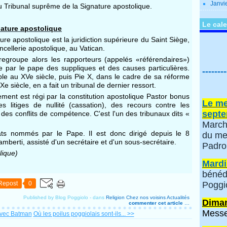
Janvi
u Tribunal suprême de la Signature apostolique.
Le cale
nature apostolique
re apostolique est la juridiction supérieure du Saint Siège,
ncellerie apostolique, au Vatican.
l regroupe alors les rapporteurs (appelés «référendaires»)
e par le pape des suppliques et des causes particulières.
--------
able au XVe siècle, puis Pie X, dans le cadre de sa réforme
 siècle, en a fait un tribunal de dernier ressort.
ement est régi par la constitution apostolique Pastor bonus
Le me
s litiges de nullité (cassation), des recours contre les
septe
des conflits de compétence. C'est l'un des tribunaux dits «
March
ats nommés par le Pape. Il est donc dirigé depuis le 8
du me
rti, assisté d'un secrétaire et d'un sous-secrétaire.
Padro
lique)
Mardi
bénéd
Repost
0
Poggi
Published by Blog Poggiolo
-
dans
Religion
Chez nos voisins
Actualités
Diman
commenter cet article
…
Messe
avec Batman
Où les poilus poggiolais sont-ils... >>