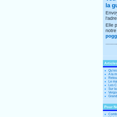
la g
Envoy
l'adr
Elle 
notr
poggi
........
Article
Qu’es
A la 
Retour
Le ma
Les Co
Sur la
Vergo
Grande
Pour N
Combi