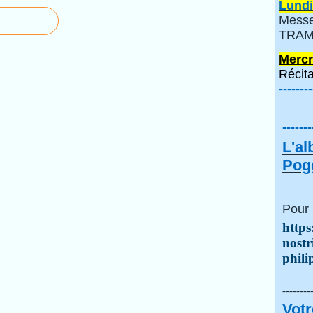
Lundi
Messe
TRAMI
Mercr
Récita
--------
-------
L'a
Pogg
Pour 
https
nostr
phili
--------
Votr