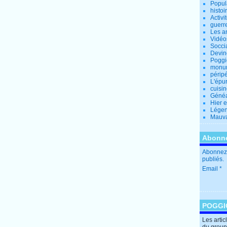
Popul
histoi
Activi
guerr
Les a
Vidéo
Socci
Devin
Poggio
monu
périp
L'épu
cuisi
Généa
Hier 
Lége
Mauva
Abonne
Abonnez-
publiés.
Email
POGGI
Les arti