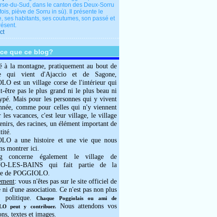
rse-du-Sud, dans le canton des Deux-Sorru
fois, piève de Sorru in sù). Il présente le
e, ses habitants, ses coutumes, son passé et
résent.
ct
-ce que ce blog?
é à la montagne, pratiquement au bout de
e qui vient d'Ajaccio et de Sagone,
 est un village corse de l'intérieur qui
ut-être pas le plus grand ni le plus beau ni
typé. Mais pour les personnes qui y vivent
année, comme pour celles qui n'y viennent
 les vacances, c'est leur village, le village
enirs, des racines, un élément important de
tité.
O a une histoire et une vie que nous
ns montrer ici.
g concerne également le village de
-LES-BAINS qui fait partie de la
e de POGGIOLO.
ement
: vous n'êtes pas sur le site officiel de
e ni d'une association. Ce n'est pas non plus
 politique.
Chaque Poggiolais ou ami de
Nous attendons vos
 peut y contribuer.
ons, textes et images.