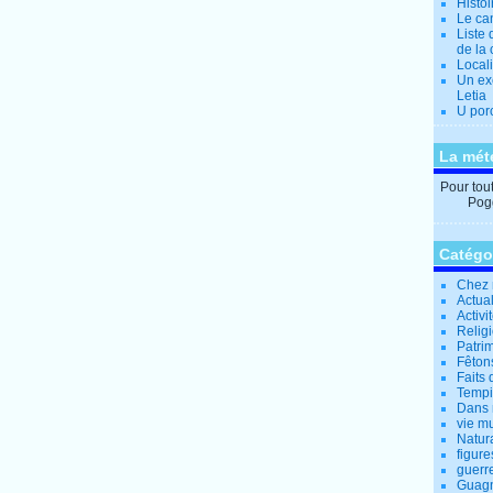
Histo
Le can
Liste 
de la 
Locali
Un ex
Letia
U por
La mét
Pour tout 
Pogg
Catégo
Chez 
Actual
Activi
Relig
Patrim
Fêtons
Faits 
Tempi
Dans 
vie m
Natur
figure
guerr
Guagn