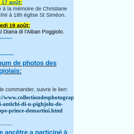
 17 août:
 à la mémoire de Christiane
NI à 18h église St Siméon.
edi 19 août:
l Diana di l'Alban Poggiolo.
-------
--------
lbum de photos des
iolais:
le commander, suivre le lien:
://www.collectiondesphotographes.com/i-
i-antichi-di-u-pighjolu-de-
ppe-prince-demartini.html
---------
e ancêtre a participé à