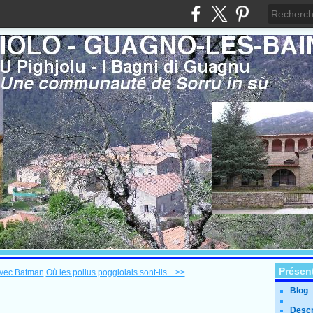
Présen
avec Batman
Où les poilus poggiolais sont-ils... >>
Blog
Descr