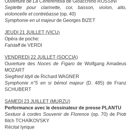
Ouverture de
La Cenerentola
de Gioacchino ROSSINI
Septette pour clarinette, cor, basson, violon, alto,
violoncelle et contrebasse
(op. 40)
Symphonie en ut majeur
de Georges BIZET
JEUDI 21 JUILLET
(VICU
)
Opéra de poche:
Falstaff
de VERDI
VENDREDI 22 JUILLET
(SOCCIA)
Ouverture des
Noces de Figaro
de Wolfgang Amadeus
MOZART
Siegfried Idyll
de Richard WAGNER
Symphonie n°5 en si bémol majeur
(D. 485) de Franz
SCHUBERT
SAMEDI 23 JUILLET (
MURZU)
Performance avec le dessinateur de presse PLANTU
Sextuor à cordes Souvenir de Florence
(op. 70) de Piotr
Ilitch TCHAÏKOVSKY
Récital lyrique