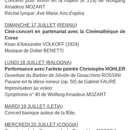
Concerto pour violon en la majeur
(K 219) de Wolfgang
Amadeus MOZART
Récital lyrique:
Ave Maria
; Airs d'opéra
DIMANCHE 17 JUILLET
(RENNU)
Ciné-concert en partenariat avec la Cinémathèque de
Corse
Kean
d'Alexandre VOLKOFF (1924)
Musique de Didier BENETTI
LUNDI 18 JUILLET
(BALOGNA)
Performance avec l'artiste peintre Christophe HOHLER
Ouverture du
Barbier de Séville
de Gioacchino ROSSINI
Pavane en fa dièse mineur
(op. 50) de Gabriel FAURÉ
Improvisation au violon
Symphonie n° 40
de Wolfang Amadeus MOZART
MARDI 19 JUILLET
(LETIA)
Concert baroque autour de la flûte.
MERCREDI 20 JUILLET
(COGGIA)