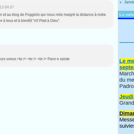
Janvi
13 04:37
Le cale
 et au blog de Poggiolo qui nous relie malgré la distance à notre
à tous et à bientôt "s'il Plait à Dieu".
--------
urs voeux.<br /> <br /> <br /> Pace e salute
Le me
septe
March
du me
Padro
Jeudi
Grand
Diman
Messe
suivie