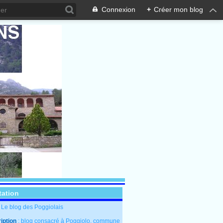
Connexion
+
Créer mon blog
tation
: Le blog des Poggiolais
iption
: blog consacré à Poggiolo, commune