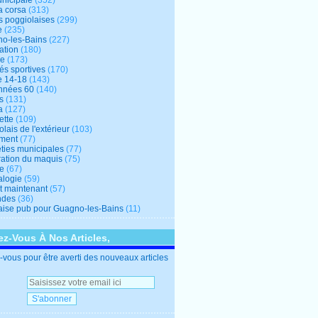
unicipale
(352)
a corsa
(313)
s poggiolaises
(299)
e
(235)
o-les-Bains
(227)
ation
(180)
re
(173)
tés sportives
(170)
e 14-18
(143)
nnées 60
(140)
s
(131)
a
(127)
ette
(109)
lais de l'extérieur
(103)
ment
(77)
éties municipales
(77)
ration du maquis
(75)
ne
(67)
logie
(59)
et maintenant
(57)
ndes
(36)
ise pub pour Guagno-les-Bains
(11)
z-Vous À Nos Articles,
vous pour être averti des nouveaux articles