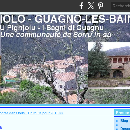
Présen
orse dans tous...
En route pour 2013 >>
Blog
a
Descr