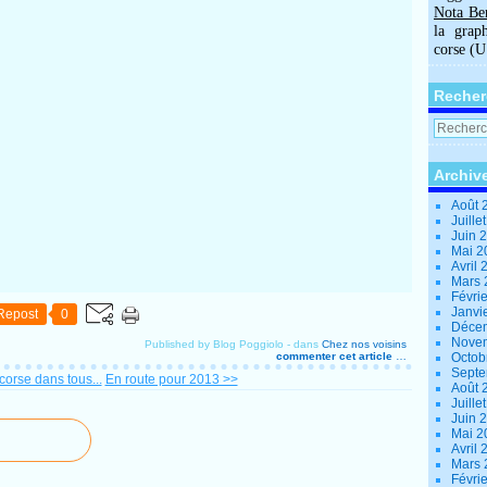
Nota Be
la grap
corse (
Recher
Archiv
Août 
Juille
Juin 
Mai 
Avril
Mars
Févri
Janvi
Repost
0
Déce
Nove
Published by Blog Poggiolo
-
dans
Chez nos voisins
commenter cet article
…
Octob
Sept
orse dans tous...
En route pour 2013 >>
Août 
Juille
Juin 
Mai 
Avril
Mars
Févri