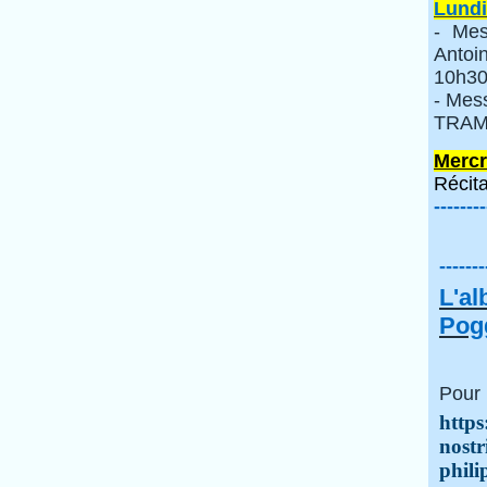
Lundi
- Mes
Anto
10h30
- Mes
TRAMI
Mercr
Récita
--------
-------
L'a
Pogg
Pour 
https
nostr
phili