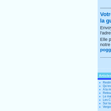
--------
Votr
la g
Envoy
l'adr
Elle 
notr
poggi
........
Article
Restri
Qu’es
A la 
Retour
Le ma
Les Co
Sur la
Vergo