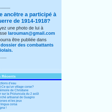
---------
e ancêtre a participé à
uerre de 1914-1918?
ez une photo de lui à
esse
larouman@gmail.com
pourra être publiée dans
e
dossier des combattants
olais.
......
s Récents
ctions d’eau
t-Ce qu’un village corse?
mémoire de Christiane
 sur la Priziuncula du 2 août
rché artisanal de Guagno
rses et les jeux
 lingua corsa
gna !