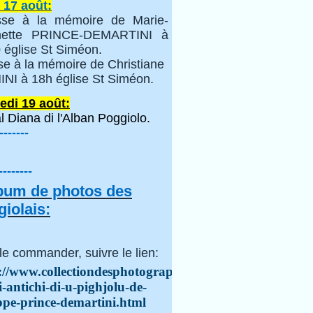
 17 août:
se à la mémoire de Marie-
inette PRINCE-DEMARTINI à
 église St Siméon.
se à la mémoire de Christiane
NI à 18h église St Siméon.
edi 19 août:
l Diana di l'Alban Poggiolo.
-------
--------
lbum de photos des
iolais:
le commander, suivre le lien:
://www.collectiondesphotographes.com/i-
i-antichi-di-u-pighjolu-de-
ppe-prince-demartini.html