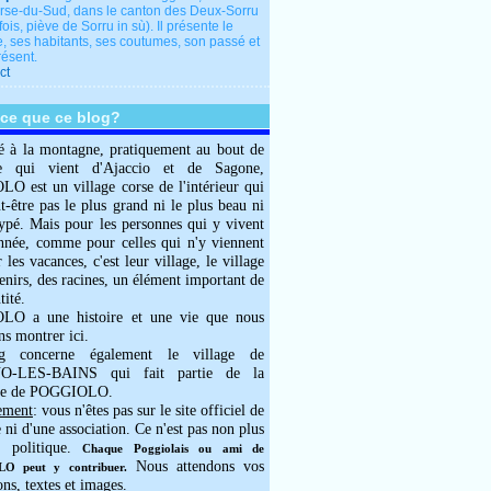
rse-du-Sud, dans le canton des Deux-Sorru
fois, piève de Sorru in sù). Il présente le
e, ses habitants, ses coutumes, son passé et
résent.
ct
-ce que ce blog?
é à la montagne, pratiquement au bout de
e qui vient d'Ajaccio et de Sagone,
 est un village corse de l'intérieur qui
ut-être pas le plus grand ni le plus beau ni
typé. Mais pour les personnes qui y vivent
année, comme pour celles qui n'y viennent
 les vacances, c'est leur village, le village
enirs, des racines, un élément important de
tité.
O a une histoire et une vie que nous
ns montrer ici.
g concerne également le village de
-LES-BAINS qui fait partie de la
e de POGGIOLO.
ement
: vous n'êtes pas sur le site officiel de
e ni d'une association. Ce n'est pas non plus
 politique.
Chaque Poggiolais ou ami de
Nous attendons vos
 peut y contribuer.
ons, textes et images.