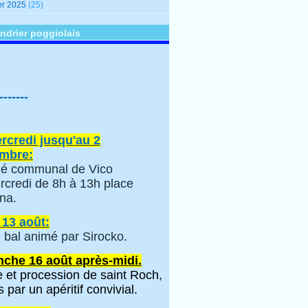
er 2025
(25)
ndrier poggiolais
-------
rcredi jusqu'au 2
mbre:
é communal de Vico
rcredi de 8h à 13h place
na.
 13 août:
 bal animé par Sirocko.
che 16 août après-midi.
 et procession de saint Roch,
s par un apéritif convivial.