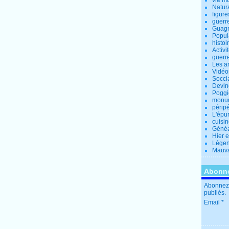
vie m
Natur
figure
guerr
Guagn
Popul
histoi
Activi
guerr
Les a
Vidéo
Socci
Devin
Poggio
monu
périp
L'épu
cuisi
Généa
Hier 
Lége
Mauva
Abonne
Abonnez-
publiés.
Email