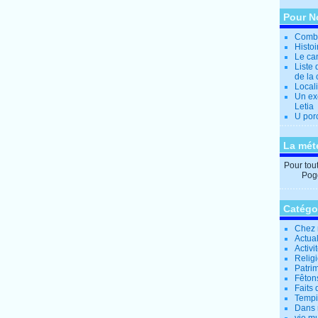
Pour N
Combi
Histo
Le can
Liste 
de la 
Locali
Un ex
Letia
U por
La mét
Pour tout 
Pogg
Catégo
Chez 
Actual
Activi
Relig
Patrim
Fêtons
Faits 
Tempi
Dans 