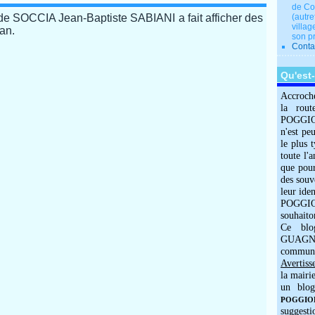
de Co
de SOCCIA Jean-Baptiste SABIANI a fait afficher des
(autre
villag
an.
son p
Conta
Qu'est
Accroch
la rout
POGGIOLO
n'est pe
le plus 
toute l'
que pour
des souv
leur iden
POGGIOL
souhaito
Ce blo
GUAGNO
commun
Avertiss
la mairi
un blog
POGGIOLO
suggesti