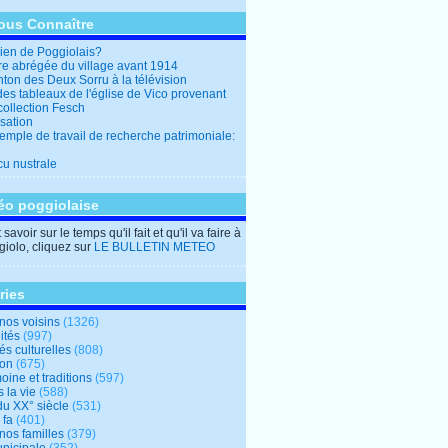
ous Connaître
en de Poggiolais?
ire abrégée du village avant 1914
ton des Deux Sorru à la télévision
des tableaux de l'église de Vico provenant
collection Fesch
sation
emple de travail de recherche patrimoniale:
cu nustrale
éo poggiolaise
savoir sur le temps qu'il fait et qu'il va faire à
iolo, cliquez sur
LE BULLETIN METEO
ries
nos voisins
(1326)
ités
(997)
tés culturelles
(808)
ion
(675)
oine et traditions
(597)
 la vie
(588)
du XX° siècle
(531)
 fa
(401)
nos familles
(379)