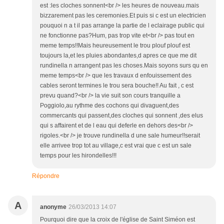
est :les cloches sonnent<br /> les heures de nouveau.mais
bizzarement pas les ceremonies.Et puis si c est un electricien
pouquoi n a t il pas arrange la partie de l eclairage public qui
ne fonctionne pas?Hum, pas trop vite et<br /> pas tout en
meme temps!!Mais heureusement le trou plouf plouf est
toujours la,et les pluies abondantes,d apres ce que me dit
rundinella n arrangent pas les choses.Mais soyons surs qu en
meme temps<br /> que les travaux d enfouissement des
cables seront termines le trou sera bouche!! Au fait , c est
prevu quand?<br /> la vie suit son cours tranquille a
Poggiolo,au rythme des cochons qui divaguent,des
commercants qui passent,des cloches qui sonnent ,des elus
qui s affairent et de l eau qui deferle en dehors des<br />
rigoles.<br /> je trouve rundinella d une sale humeur!!serait
elle arrivee trop tot au village,c est vrai que c est un sale
temps pour les hirondelles!!!
Répondre
A
anonyme
26/03/2013 14:07
Pourquoi dire que la croix de l'église de Saint Siméon est