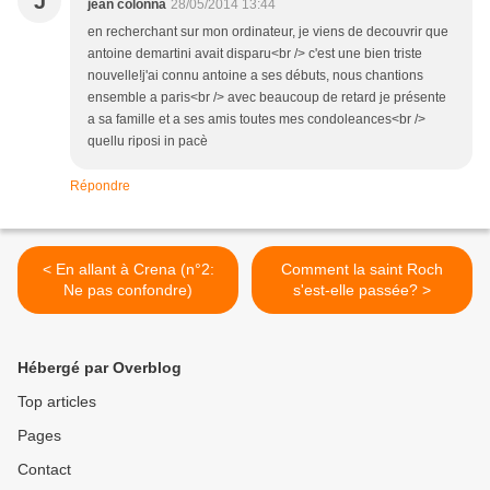
J
jean colonna
28/05/2014 13:44
en recherchant sur mon ordinateur, je viens de decouvrir que
antoine demartini avait disparu<br /> c'est une bien triste
nouvelle!j'ai connu antoine a ses débuts, nous chantions
ensemble a paris<br /> avec beaucoup de retard je présente
a sa famille et a ses amis toutes mes condoleances<br />
quellu riposi in pacè
Répondre
< En allant à Crena (n°2:
Comment la saint Roch
Ne pas confondre)
s'est-elle passée? >
Hébergé par Overblog
Top articles
Pages
Contact