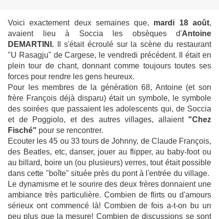
Voici exactement deux semaines que,
mardi 18 août
,
avaient lieu à Soccia les obsèques d'
Antoine
DEMARTINI.
Il s'était écroulé sur la scène du restaurant
"U Rasagju" de Cargese, le vendredi précédent. Il était en
plein tour de chant, donnant comme toujours toutes ses
forces pour rendre les gens heureux.
Pour les membres de la génération 68, Antoine (et son
frère François déjà disparu) était un symbole, le symbole
des soirées que passaient les adolescents qui, de Soccia
et de Poggiolo, et des autres villages, allaient
"Chez
Fisché"
pour se rencontrer.
Ecouter les 45 ou 33 tours de Johnny, de Claude François,
des Beatles, etc, danser, jouer au flipper, au baby-foot ou
au billard, boire un (ou plusieurs) verres, tout était possible
dans cette "boîte" située près du pont à l'entrée du village.
Le dynamisme et le sourire des deux frères donnaient une
ambiance très particulière. Combien de flirts ou d'amours
sérieux ont commencé là! Combien de fois a-t-on bu un
peu plus que la mesure! Combien de discussions se sont