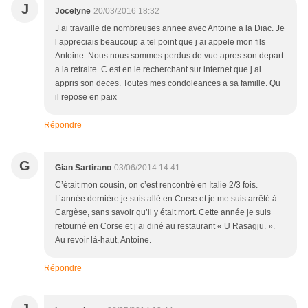
J
Jocelyne
20/03/2016 18:32
J ai travaille de nombreuses annee avec Antoine a la Diac. Je
l appreciais beaucoup a tel point que j ai appele mon fils
Antoine. Nous nous sommes perdus de vue apres son depart
a la retraite. C est en le recherchant sur internet que j ai
appris son deces. Toutes mes condoleances a sa famille. Qu
il repose en paix
Répondre
G
Gian Sartirano
03/06/2014 14:41
C’était mon cousin, on c’est rencontré en Italie 2/3 fois.
L’année dernière je suis allé en Corse et je me suis arrêté à
Cargèse, sans savoir qu’il y était mort. Cette année je suis
retourné en Corse et j’ai diné au restaurant « U Rasagju. ».
Au revoir là-haut, Antoine.
Répondre