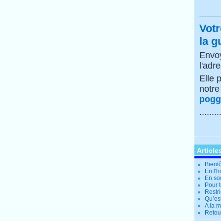
--------
Votr
la g
Envoy
l'adr
Elle 
notr
poggi
........
Article
Bientô
En l'
En so
Pour t
Restri
Qu’es
A la 
Retour