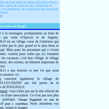
rse-du-Sud, dans le canton des Deux-Sorru
fois, piève de Sorru in sù). Il présente le
e, ses habitants, ses coutumes, son passé et
résent.
ct
-ce que ce blog?
é à la montagne, pratiquement au bout de
e qui vient d'Ajaccio et de Sagone,
 est un village corse de l'intérieur qui
ut-être pas le plus grand ni le plus beau ni
typé. Mais pour les personnes qui y vivent
année, comme pour celles qui n'y viennent
 les vacances, c'est leur village, le village
enirs, des racines, un élément important de
tité.
O a une histoire et une vie que nous
ns montrer ici.
g concerne également le village de
-LES-BAINS qui fait partie de la
e de POGGIOLO.
ement
: vous n'êtes pas sur le site officiel de
e ni d'une association. Ce n'est pas non plus
 politique.
Chaque Poggiolais ou ami de
Nous attendons vos
 peut y contribuer.
ons, textes et images.