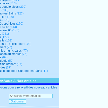
unicipale
(352)
a corsa
(313)
s poggiolaises
(299)
e
(235)
o-les-Bains
(227)
ation
(180)
re
(173)
tés sportives
(170)
e 14-18
(143)
nnées 60
(140)
s
(131)
a
(127)
ette
(109)
lais de l'extérieur
(103)
ment
(77)
éties municipales
(77)
ration du maquis
(75)
ne
(67)
logie
(59)
et maintenant
(57)
ndes
(37)
ise pub pour Guagno-les-Bains
(11)
z-Vous À Nos Articles,
vous pour être averti des nouveaux articles