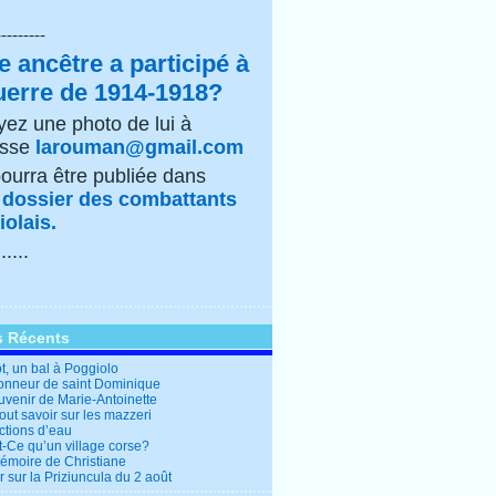
---------
e ancêtre a participé à
uerre de 1914-1918?
ez une photo de lui à
esse
larouman@gmail.com
pourra être publiée dans
e
dossier des combattants
olais.
......
s Récents
t, un bal à Poggiolo
honneur de saint Dominique
uvenir de Marie-Antoinette
out savoir sur les mazzeri
ctions d’eau
t-Ce qu’un village corse?
mémoire de Christiane
 sur la Priziuncula du 2 août