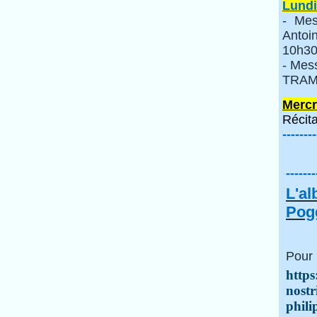
Lundi
- Mes
Anto
10h30
- Mes
TRAMI
Mercr
Récita
--------
-------
L'a
Pogg
Pour 
https
nostr
phili