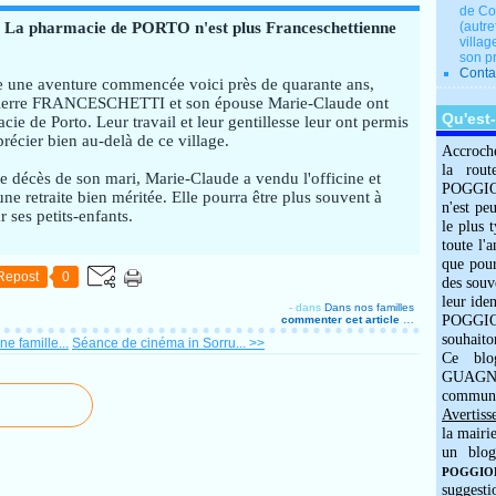
de Co
RTO n'est plus Franceschettienne
(autre
villag
son p
Conta
e une aventure commencée voici près de quarante ans,
ierre FRANCESCHETTI et son épouse Marie-Claude ont
Qu'est
cie de Porto. Leur travail et leur gentillesse leur ont permis
précier bien au-delà de ce village.
Accroch
la rout
e décès de son mari, Marie-Claude a vendu l'officine et
POGGIOLO
ne retraite bien méritée. Elle pourra être plus souvent à
n'est pe
 ses petits-enfants.
le plus 
toute l'
que pour
Repost
0
des souv
leur iden
-
dans
Dans nos familles
POGGIOL
commenter cet article
…
souhaito
e famille...
Séance de cinéma in Sorru... >>
Ce blo
GUAGNO
commun
Avertiss
la mairi
un blog
POGGIOLO
suggesti