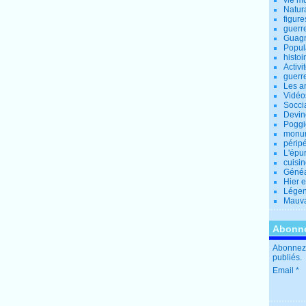
vie m
Natur
figure
guerr
Guagn
Popul
histoi
Activi
guerr
Les a
Vidéo
Socci
Devin
Poggio
monu
périp
L'épu
cuisi
Généa
Hier 
Lége
Mauva
Abonne
Abonnez-
publiés.
Email