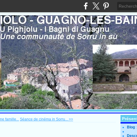
Présen
e famille...
Séance de cinéma in Sorru... >>
Blog
Descr