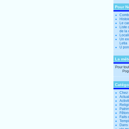
Pour N
Combi
Histo
Le can
Liste 
de la 
Locali
Un ex
Letia
U por
La mét
Pour tout 
Pogg
Catégo
Chez 
Actual
Activi
Relig
Patrim
Fêtons
Faits 
Tempi
Dans 