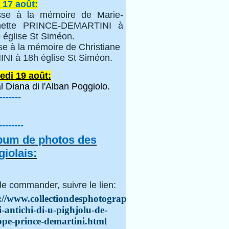
 17 août:
se à la mémoire de Marie-
inette PRINCE-DEMARTINI à
 église St Siméon.
se à la mémoire de Christiane
NI à 18h église St Siméon.
edi 19 août:
l Diana di l'Alban Poggiolo.
-------
--------
lbum de photos des
iolais:
le commander, suivre le lien:
://www.collectiondesphotographes.com/i-
i-antichi-di-u-pighjolu-de-
ppe-prince-demartini.html