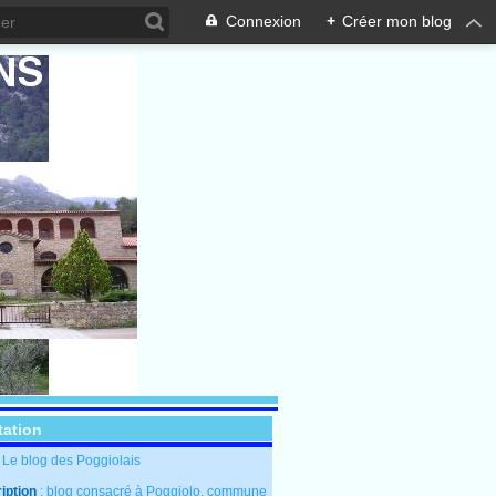
Connexion
+
Créer mon blog
tation
: Le blog des Poggiolais
iption
: blog consacré à Poggiolo, commune