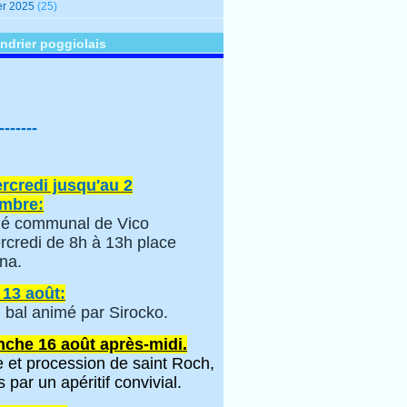
er 2025
(25)
ndrier poggiolais
-------
rcredi jusqu'au 2
mbre:
é communal de Vico
rcredi de 8h à 13h place
na.
 13 août:
 bal animé par Sirocko.
che 16 août après-midi.
 et procession de saint Roch,
s par un apéritif convivial.