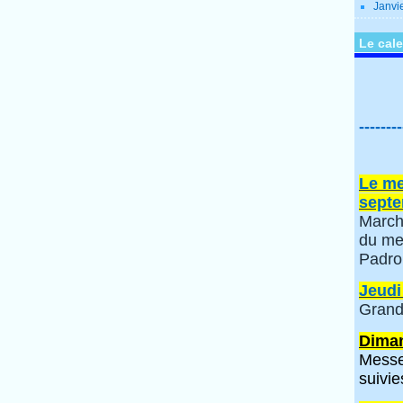
Janvi
Le cale
--------
Le me
septe
March
du me
Padro
Jeudi
Grand
Diman
Messe
suivie