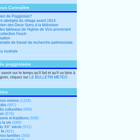
ous Connaître
en de Poggiolais?
ire abrégée du village avant 1914
ton des Deux Sorru à la télévision
des tableaux de l'église de Vico provenant
collection Fesch
sation
emple de travail de recherche patrimoniale:
cu nustrale
éo poggiolaise
savoir sur le temps qu'il fait et qu'il va faire à
iolo, cliquez sur
LE BULLETIN METEO
ries
nos voisins
(1328)
ités
(997)
tés culturelles
(808)
ion
(676)
oine et traditions
(598)
 la vie
(589)
du XX° siècle
(531)
 fa
(401)
nos familles
(380)