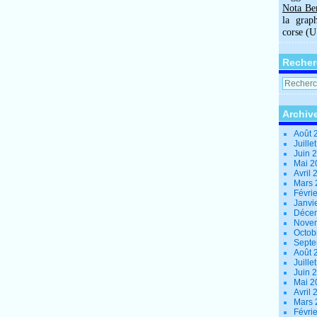
Nota Be
la grap
corse (
Recher
Archiv
Août 
Juille
Juin 
Mai 
Avril
Mars
Févri
Janvi
Déce
Nove
Octob
Sept
Août 
Juille
Juin 
Mai 
Avril
Mars
Févri