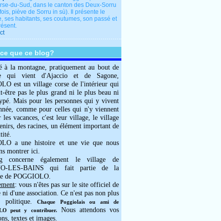
rse-du-Sud, dans le canton des Deux-Sorru
fois, piève de Sorru in sù). Il présente le
e, ses habitants, ses coutumes, son passé et
résent.
ct
-ce que ce blog?
é à la montagne, pratiquement au bout de
e qui vient d'Ajaccio et de Sagone,
 est un village corse de l'intérieur qui
ut-être pas le plus grand ni le plus beau ni
typé. Mais pour les personnes qui y vivent
année, comme pour celles qui n'y viennent
 les vacances, c'est leur village, le village
enirs, des racines, un élément important de
tité.
O a une histoire et une vie que nous
ns montrer ici.
g concerne également le village de
-LES-BAINS qui fait partie de la
e de POGGIOLO.
ement
: vous n'êtes pas sur le site officiel de
e ni d'une association. Ce n'est pas non plus
 politique.
Chaque Poggiolais ou ami de
Nous attendons vos
 peut y contribuer.
ons, textes et images.