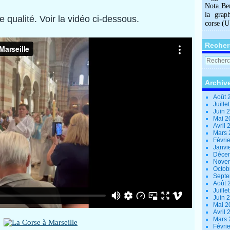
Nota Be
la grap
 qualité. Voir la vidéo ci-dessous.
corse (
Recher
Archiv
Août 
Juille
Juin 
Mai 
Avril
Mars
Févri
Janvi
Déce
Nove
Octob
Sept
Août 
Juille
Juin 
Mai 
Avril
Mars
Févri