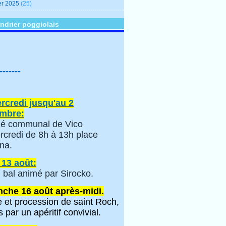
er 2025
(25)
ndrier poggiolais
-------
rcredi jusqu'au 2
mbre:
é communal de Vico
rcredi de 8h à 13h place
na.
 13 août:
 bal animé par Sirocko.
che 16 août après-midi.
 et procession de saint Roch,
s par un apéritif convivial.