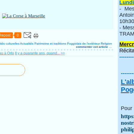
Lundi
- Mes
Anto
10h30
- Mes
TRAMI
Repost
0
Mercr
ités culturelles
Actualités
Patrimoine et traditions
Poggiolais de l'extérieur
Religion
commenter cet article
…
Récita
u à Orto
Il y a quarante ans, quand... >>
--------
-------
L'a
Pogg
Pour 
https
nostr
phili