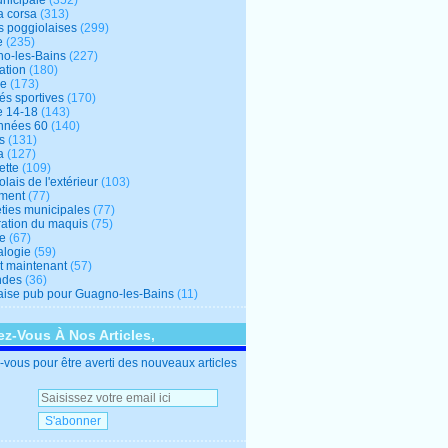
unicipale
(352)
a corsa
(313)
s poggiolaises
(299)
e
(235)
o-les-Bains
(227)
ation
(180)
re
(173)
tés sportives
(170)
e 14-18
(143)
nnées 60
(140)
s
(131)
a
(127)
ette
(109)
lais de l'extérieur
(103)
ment
(77)
éties municipales
(77)
ration du maquis
(75)
ne
(67)
logie
(59)
et maintenant
(57)
ndes
(36)
ise pub pour Guagno-les-Bains
(11)
z-Vous À Nos Articles,
vous pour être averti des nouveaux articles