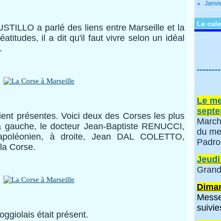
Janvi
Le cale
TILLO a parlé des liens entre Marseille et la
itudes, il a dit qu'il faut vivre selon un idéal
.
--------
Le me
septe
aient présentes. Voici deux des Corses les plus
March
 à gauche, le docteur Jean-Baptiste RENUCCI,
du me
apoléonien, à droite, Jean DAL COLETTO,
Padro
la Corse.
Jeudi
Grand
Diman
Messe
suivie
ggiolais était présent.