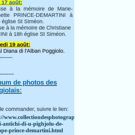
 17 août:
se à la mémoire de Marie-
inette PRINCE-DEMARTINI à
 église St Siméon.
se à la mémoire de Christiane
NI à 18h église St Siméon.
edi 19 août:
l Diana di l'Alban Poggiolo.
-------
--------
lbum de photos des
iolais:
le commander, suivre le lien:
://www.collectiondesphotographes.com/i-
i-antichi-di-u-pighjolu-de-
ppe-prince-demartini.html