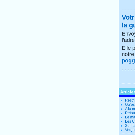
--------
Votr
la g
Envoy
l'adr
Elle 
notr
poggi
........
Article
Restri
Qu’es
A la 
Retour
Le ma
Les Co
Sur la
Vergo