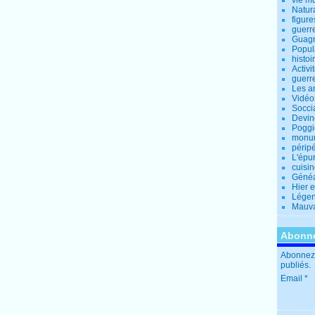
vie m
Natur
figure
guerr
Guagn
Popul
histoi
Activi
guerr
Les a
Vidéo
Socci
Devin
Poggio
monu
périp
L'épu
cuisi
Généa
Hier 
Lége
Mauva
Abonne
Abonnez-
publiés.
Email