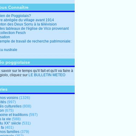
ous Connaître
en de Poggiolais?
ire abrégée du village avant 1914
ton des Deux Sorru à la télévision
des tableaux de l'église de Vico provenant
collection Fesch
sation
emple de travail de recherche patrimoniale:
cu nustrale
éo poggiolaise
savoir sur le temps qu'il fait et qu'il va faire à
iolo, cliquez sur
LE BULLETIN METEO
ries
nos voisins
(1326)
ités
(997)
tés culturelles
(808)
ion
(675)
oine et traditions
(597)
 la vie
(588)
du XX° siècle
(531)
 fa
(401)
nos familles
(379)