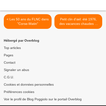
< Les 50 ans du FLNC dans
Petit clin d'œil: été 1976,
"Corse-Matin"
des vacances chaudes et
sans crainte >
Hébergé par Overblog
Top articles
Pages
Contact
Signaler un abus
C.G.U.
Cookies et données personnelles
Préférences cookies
Voir le profil de Blog Poggiolo sur le portail Overblog